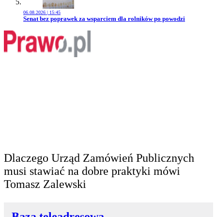
06.08.2026 | 15:45
Przejdź do artykułu:
Senat bez poprawek za wsparciem dla rolników po powodzi
Dlaczego Urząd Zamówień Publicznych
musi stawiać na dobre praktyki mówi
Tomasz Zalewski
Baza teleadresowa