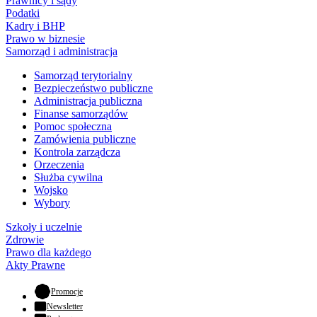
Prawnicy i sądy
Podatki
Kadry i BHP
Prawo w biznesie
Samorząd i administracja
Samorząd terytorialny
Bezpieczeństwo publiczne
Administracja publiczna
Finanse samorządów
Pomoc społeczna
Zamówienia publiczne
Kontrola zarządcza
Orzeczenia
Służba cywilna
Wojsko
Wybory
Szkoły i uczelnie
Zdrowie
Prawo dla każdego
Akty Prawne
- otwiera się w nowej karcie
Promocje
Newsletter