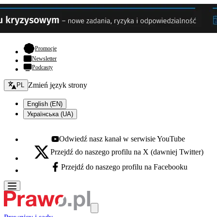
- otwiera się w nowej karcie
Promocje
Newsletter
Podcasty
Zmień język - bieżący:
Zmień język strony
PL
English (EN)
Українська (UA)
Odwiedź nasz kanał w serwisie YouTube
Youtube - otwiera się w nowej karcie
Przejdź do naszego profilu na X (dawniej Twitter)
X - otwiera się w nowej karcie
Przejdź do naszego profilu na Facebooku
Facebook - otwiera się w nowej karcie