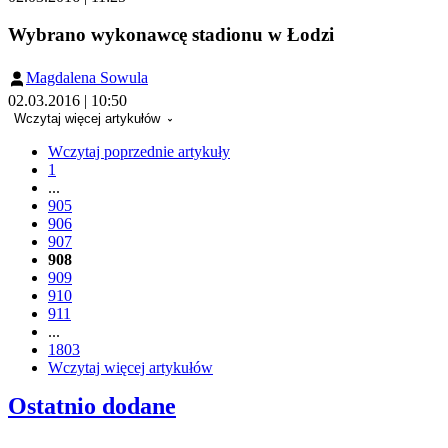
Wybrano wykonawcę stadionu w Łodzi
Magdalena Sowula
02.03.2016 | 10:50
Wczytaj więcej artykułów
Wczytaj poprzednie artykuły
1
...
905
906
907
908
909
910
911
...
1803
Wczytaj więcej artykułów
Ostatnio dodane