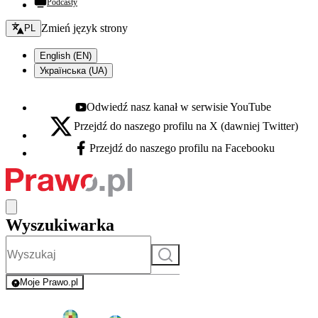
Podcasty
Zmień język - bieżący:
Zmień język strony
PL
English (EN)
Українська (UA)
Odwiedź nasz kanał w serwisie YouTube
Youtube - otwiera się w nowej karcie
Przejdź do naszego profilu na X (dawniej Twitter)
X - otwiera się w nowej karcie
Przejdź do naszego profilu na Facebooku
Facebook - otwiera się w nowej karcie
Wyszukiwarka
Szukaj
Moje Prawo.pl
- rejestracja i logowanie do serwisu