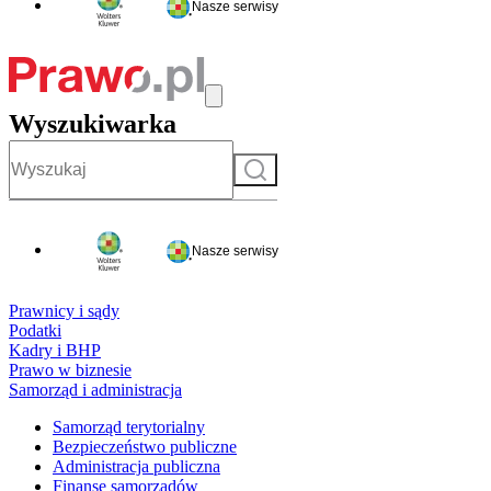
Nasze serwisy
Wyszukiwarka
Szukaj
Nasze serwisy
Prawnicy i sądy
Podatki
Kadry i BHP
Prawo w biznesie
Samorząd i administracja
Samorząd terytorialny
Bezpieczeństwo publiczne
Administracja publiczna
Finanse samorządów