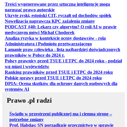
Treści wygenerowane przez sztuczną inteligencje mogą
otwiera się w nowej karcie
naruszać prawo autorskie
otwiera 
Ukryte zyski, estoński CIT, ryczałt od dochodów spółek
otwiera się w no
Nowelizacja naprawcza KPC zażalenia zmiany
PODCAST #40: Lekarz czy algorytm? O roli AI w prawie
otwiera się w nowej karcie
medycznym mówi Michał Chodorek
Analiza ryzyka w kontekście oceny dostawców - rola
otwiera się w nowe
Administratora i Podmiotu przetwarzającego
Łamanie praw człowieka - lista najbardziej doświadczonych
otwiera się w nowej karcie
prawników w Polsce do 2024 r.
Polscy prawnicy przed TSUE i ETPC do 2024 roku - podział
otwiera się w nowej karcie
wg miast i województw
otwiera
Ranking prawników przed TSUE i ETPC do 2024 roku
otwiera się w
Polskie sprawy przed TSUE i ETPC do 2024 roku
DPIA: Ocena skutków dla ochrony danych osobowych dla
otwiera się w nowej karcie
systemów AI
Prawo .pl radzi
Światło w przestrzeni publicznej ma i ciemną stronę –
potrzebne zmiany
Prof. Habdas: SN porządkuje orzecznictwo w sprawie