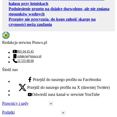
hałasu przy lotniskach
Podniesienie gruntu na działce dozwolone, ale nie zmiana
stosunków wodnych
Przepisy nie precyzują, do kogo zgłosić skargę na
czynności męża zaufania
Redakcja serwisu Prawo.pl
801 04 45 45
Numer telefonu:
redakcja@prawo.pl
Adres email:
22 535 88 00
Numer telefonu:
Śledź nas
Przejdź do naszego profilu na Facebooku
facebook - otwiera się w nowej karcie
Przejdź do naszego profilu na X (dawniej Twitter)
x - otwiera się w nowej karcie
Odwiedź nasz kanał w serwisie YouTube
youtube - otwiera się w nowej karcie
Prawnicy i sądy
Podatki
Wymiar sprawiedliwości