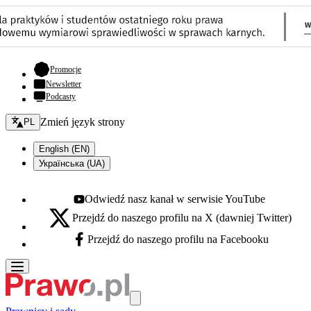
- otwiera się w nowej karcie
Promocje
Newsletter
Podcasty
Zmień język - bieżący:
Zmień język strony
PL
English (EN)
Українська (UA)
Odwiedź nasz kanał w serwisie YouTube
Youtube - otwiera się w nowej karcie
Przejdź do naszego profilu na X (dawniej Twitter)
X - otwiera się w nowej karcie
Przejdź do naszego profilu na Facebooku
Facebook - otwiera się w nowej karcie