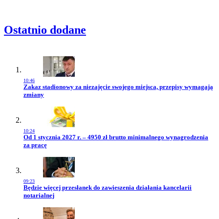
Ostatnio dodane
10:46
Przejdź do artykułu:
Zakaz stadionowy za niezajęcie swojego miejsca, przepisy wymagają
zmiany
10:24
Przejdź do artykułu:
Od 1 stycznia 2027 r. – 4950 zł brutto minimalnego wynagrodzenia
za pracę
09:23
Przejdź do artykułu:
Będzie więcej przesłanek do zawieszenia działania kancelarii
notarialnej