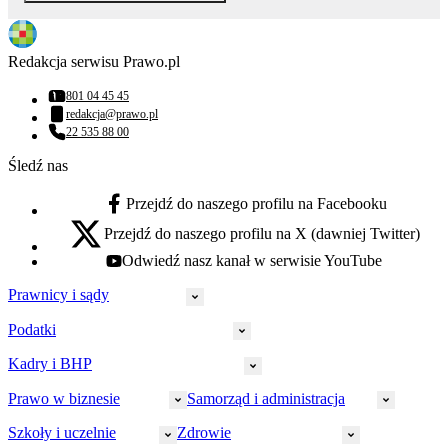
Redakcja serwisu Prawo.pl
801 04 45 45
Numer telefonu:
redakcja@prawo.pl
Adres email:
22 535 88 00
Numer telefonu:
Śledź nas
Przejdź do naszego profilu na Facebooku
facebook - otwiera się w nowej karcie
Przejdź do naszego profilu na X (dawniej Twitter)
x - otwiera się w nowej karcie
Odwiedź nasz kanał w serwisie YouTube
youtube - otwiera się w nowej karcie
Prawnicy i sądy
Podatki
Wymiar sprawiedliwości
Prawnicy
Kadry i BHP
PIT
Prokuratura
CIT
Prawo w biznesie
Samorząd i administracja
Policja
Prawo pracy
VAT
Rynek
HR
Szkoły i uczelnie
Zdrowie
Akcyza
Strefa aplikanta