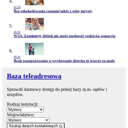
05:34
Przejdź do artykułu:
Bez odszkodowania czasami także z winy turysty
05:33
Przejdź do artykułu:
WSA: Zamknięty żłobek nie może pozbawić rodziców wsparcia
05:32
Przejdź do artykułu:
Brak zaangażowania w wychowanie dziecka to jeszcze za mało
Baza teleadresowa
Sprawdź darmowy dostęp do pełnej bazy m.in. sądów i
urzędów.
Rodzaj instytucji:
Województwo:
Szukaj danych kontaktowych