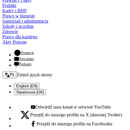
Prawnicy i sądy
Podatki
Kadry i BHP
Prawo w biznesie
Samorząd i administracja
Szkoły i uczelnie
Zdrowie
Prawo dla każdego
Akty Prawne
- otwiera się w nowej karcie
Promocje
Newsletter
Podcasty
Zmień język - bieżący:
Zmień język strony
PL
English (EN)
Українська (UA)
Odwiedź nasz kanał w serwisie YouTube
Youtube - otwiera się w nowej karcie
Przejdź do naszego profilu na X (dawniej Twitter)
X - otwiera się w nowej karcie
Przejdź do naszego profilu na Facebooku
Facebook - otwiera się w nowej karcie