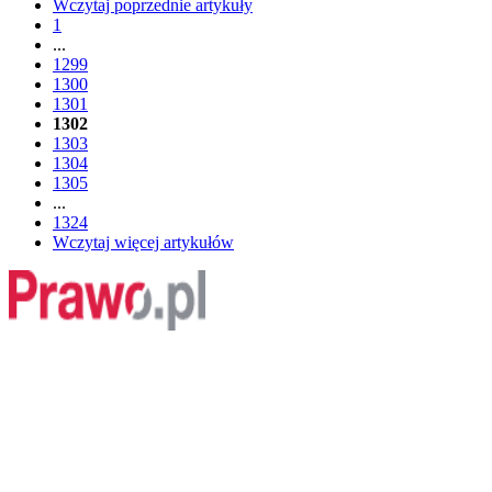
Wczytaj poprzednie artykuły
1
...
1299
1300
1301
1302
1303
1304
1305
...
1324
Wczytaj więcej artykułów