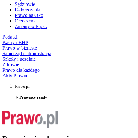
Sędziowie
E-doręczenia
Prawo na Oko
Orzeczenia
Zmiany w k.p.c.
Podatki
Kadry i BHP
Prawo w biznesie
Samorząd i administracja
Szkoły i uczelnie
Zdrowie
Prawo dla każdego
Akty Prawne
Prawo.pl
Prawnicy i sądy