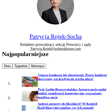
Patrycja Rojek-Socha
Redaktor prowadzący sekcję Prawnicy i sądy
Patrycja.Rojek@wolterskluwer.com
Najpopularniejsze
Najpopularniejsze wiadomości z
Najpopularniejsze wiadomości z
Najpopularniejsze wiadomości z
Dnia
Tygodnia
Miesiąca
Ustawa frankowa już obowiązuje. Pozew bankowi
doręczony, rat kredytu nie trzeba płacić
Prof. Gajda-Roszczynialska: Asesura może nadal
budzić wątpliwości konstytucyjne, rozważamy
możliwe opcje
Sądowi asesorzy do likwidacji? W Komisji
Kodyfikacyjnej analiza, czy ich zastąpić