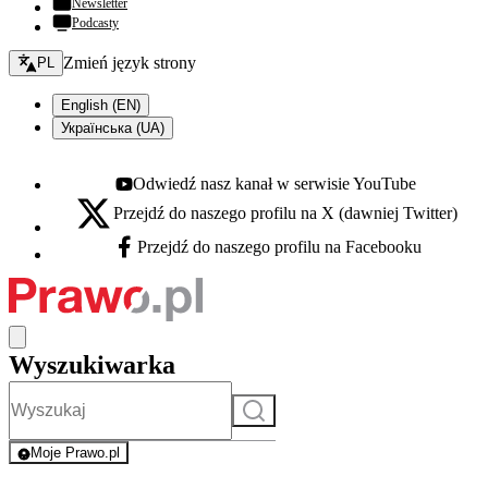
Newsletter
Podcasty
Zmień język - bieżący:
Zmień język strony
PL
English (EN)
Українська (UA)
Odwiedź nasz kanał w serwisie YouTube
Youtube - otwiera się w nowej karcie
Przejdź do naszego profilu na X (dawniej Twitter)
X - otwiera się w nowej karcie
Przejdź do naszego profilu na Facebooku
Facebook - otwiera się w nowej karcie
Wyszukiwarka
Szukaj
Moje Prawo.pl
- rejestracja i logowanie do serwisu