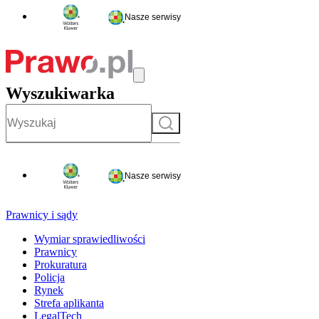
Nasze serwisy
Wyszukiwarka
Szukaj
Nasze serwisy
Prawnicy i sądy
Wymiar sprawiedliwości
Prawnicy
Prokuratura
Policja
Rynek
Strefa aplikanta
LegalTech