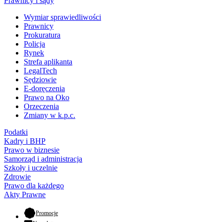
Prawnicy i sądy
Wymiar sprawiedliwości
Prawnicy
Prokuratura
Policja
Rynek
Strefa aplikanta
LegalTech
Sędziowie
E-doręczenia
Prawo na Oko
Orzeczenia
Zmiany w k.p.c.
Podatki
Kadry i BHP
Prawo w biznesie
Samorząd i administracja
Szkoły i uczelnie
Zdrowie
Prawo dla każdego
Akty Prawne
- otwiera się w nowej karcie
Promocje