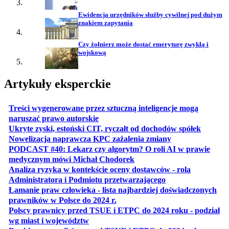
Ewidencja urzędników służby cywilnej pod dużym
znakiem zapytania
Czy żołnierz może dostać emeryturę zwykłą i
wojskową
Artykuły eksperckie
Treści wygenerowane przez sztuczną inteligencje mogą
otwiera się w nowej karcie
naruszać prawo autorskie
otwiera 
Ukryte zyski, estoński CIT, ryczałt od dochodów spółek
otwiera się w no
Nowelizacja naprawcza KPC zażalenia zmiany
PODCAST #40: Lekarz czy algorytm? O roli AI w prawie
otwiera się w nowej karcie
medycznym mówi Michał Chodorek
Analiza ryzyka w kontekście oceny dostawców - rola
otwiera się w nowe
Administratora i Podmiotu przetwarzającego
Łamanie praw człowieka - lista najbardziej doświadczonych
otwiera się w nowej karcie
prawników w Polsce do 2024 r.
Polscy prawnicy przed TSUE i ETPC do 2024 roku - podział
otwiera się w nowej karcie
wg miast i województw