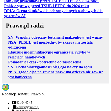
otwiera
Ranking prawników przed TSUE i ETPC do 2024 roku
otwiera się w
Polskie sprawy przed TSUE i ETPC do 2024 roku
DPIA: Ocena skutków dla ochrony danych osobowych dla
otwiera się w nowej karcie
systemów AI
Prawo.pl radzi
SN: Wspólny odręczny testament małżonków jest ważny
NSA: PESEL jest niezbędny, by skarga nie została
odrzucona
Klauzule indemnifikacyjne ograniczają ryzyko w
relacjach handlowych
Posiadanie i czas - potrzebne do zasiedzenia
SN: Ocena wiarygodności biegłego należy do sądu
NSA: zgoda ojca na zmianę nazwiska dziecka nie zawsze
jest konieczna
Redakcja serwisu Prawo.pl
801 04 45 45
Numer telefonu:
redakcja@prawo.pl
Adres email: