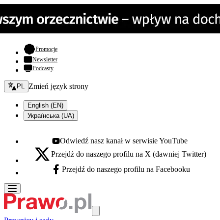
- otwiera się w nowej karcie
Promocje
Newsletter
Podcasty
Zmień język - bieżący:
Zmień język strony
PL
English (EN)
Українська (UA)
Odwiedź nasz kanał w serwisie YouTube
Youtube - otwiera się w nowej karcie
Przejdź do naszego profilu na X (dawniej Twitter)
X - otwiera się w nowej karcie
Przejdź do naszego profilu na Facebooku
Facebook - otwiera się w nowej karcie