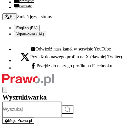
Newsletter
Podcasty
Zmień język - bieżący:
Zmień język strony
PL
English (EN)
Українська (UA)
Odwiedź nasz kanał w serwisie YouTube
Youtube - otwiera się w nowej karcie
Przejdź do naszego profilu na X (dawniej Twitter)
X - otwiera się w nowej karcie
Przejdź do naszego profilu na Facebooku
Facebook - otwiera się w nowej karcie
Wyszukiwarka
Szukaj
Moje Prawo.pl
- rejestracja i logowanie do serwisu