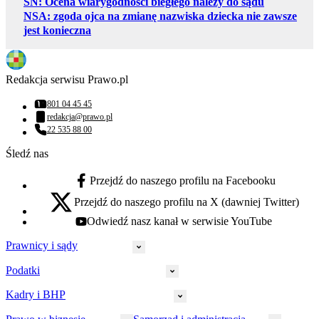
SN: Ocena wiarygodności biegłego należy do sądu
NSA: zgoda ojca na zmianę nazwiska dziecka nie zawsze
jest konieczna
Redakcja serwisu Prawo.pl
801 04 45 45
Numer telefonu:
redakcja@prawo.pl
Adres email:
22 535 88 00
Numer telefonu:
Śledź nas
Przejdź do naszego profilu na Facebooku
facebook - otwiera się w nowej karcie
Przejdź do naszego profilu na X (dawniej Twitter)
x - otwiera się w nowej karcie
Odwiedź nasz kanał w serwisie YouTube
youtube - otwiera się w nowej karcie
Prawnicy i sądy
Podatki
Wymiar sprawiedliwości
Prawnicy
Kadry i BHP
PIT
Prokuratura
CIT