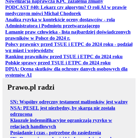
otwiera się w no
Nowelizacja naprawcza KPC zażalenia zmiany
PODCAST #40: Lekarz czy algorytm? O roli AI w prawie
otwiera się w nowej karcie
medycznym mówi Michał Chodorek
Analiza ryzyka w kontekście oceny dostawców - rola
otwiera się w nowe
Administratora i Podmiotu przetwarzającego
Łamanie praw człowieka - lista najbardziej doświadczonych
otwiera się w nowej karcie
prawników w Polsce do 2024 r.
Polscy prawnicy przed TSUE i ETPC do 2024 roku - podział
otwiera się w nowej karcie
wg miast i województw
otwiera
Ranking prawników przed TSUE i ETPC do 2024 roku
otwiera się w
Polskie sprawy przed TSUE i ETPC do 2024 roku
DPIA: Ocena skutków dla ochrony danych osobowych dla
otwiera się w nowej karcie
systemów AI
Prawo.pl radzi
SN: Wspólny odręczny testament małżonków jest ważny
NSA: PESEL jest niezbędny, by skarga nie została
odrzucona
Klauzule indemnifikacyjne ograniczają ryzyko w
relacjach handlowych
Posiadanie i czas - potrzebne do zasiedzenia