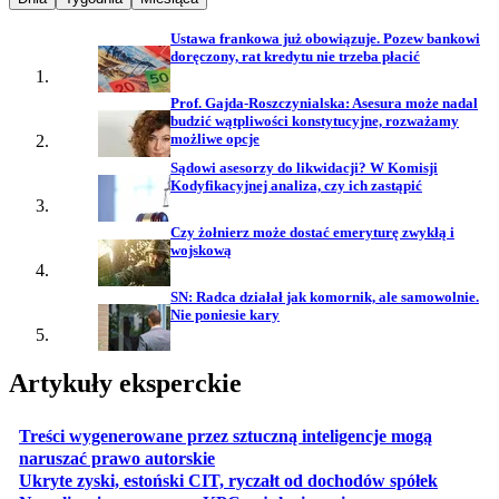
Ustawa frankowa już obowiązuje. Pozew bankowi
doręczony, rat kredytu nie trzeba płacić
Prof. Gajda-Roszczynialska: Asesura może nadal
budzić wątpliwości konstytucyjne, rozważamy
możliwe opcje
Sądowi asesorzy do likwidacji? W Komisji
Kodyfikacyjnej analiza, czy ich zastąpić
Czy żołnierz może dostać emeryturę zwykłą i
wojskową
SN: Radca działał jak komornik, ale samowolnie.
Nie poniesie kary
Artykuły eksperckie
Treści wygenerowane przez sztuczną inteligencje mogą
otwiera się w nowej karcie
naruszać prawo autorskie
otwiera 
Ukryte zyski, estoński CIT, ryczałt od dochodów spółek