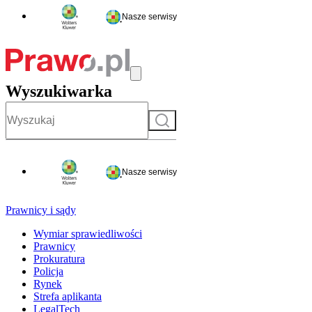
Nasze serwisy
Wyszukiwarka
Szukaj
Nasze serwisy
Prawnicy i sądy
Wymiar sprawiedliwości
Prawnicy
Prokuratura
Policja
Rynek
Strefa aplikanta
LegalTech