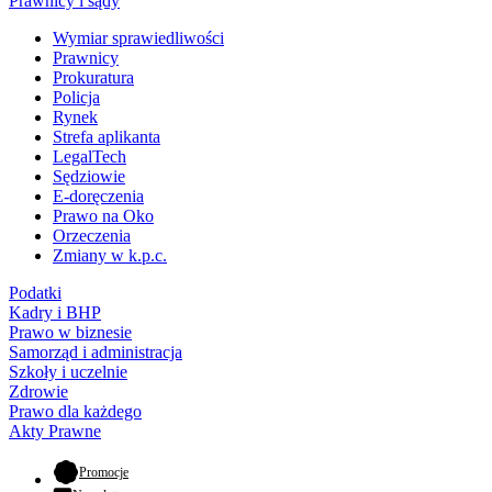
Prawnicy i sądy
Wymiar sprawiedliwości
Prawnicy
Prokuratura
Policja
Rynek
Strefa aplikanta
LegalTech
Sędziowie
E-doręczenia
Prawo na Oko
Orzeczenia
Zmiany w k.p.c.
Podatki
Kadry i BHP
Prawo w biznesie
Samorząd i administracja
Szkoły i uczelnie
Zdrowie
Prawo dla każdego
Akty Prawne
- otwiera się w nowej karcie
Promocje