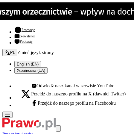
- otwiera się w nowej karcie
Promocje
Newsletter
Podcasty
Zmień język - bieżący:
Zmień język strony
PL
English (EN)
Українська (UA)
Odwiedź nasz kanał w serwisie YouTube
Youtube - otwiera się w nowej karcie
Przejdź do naszego profilu na X (dawniej Twitter)
X - otwiera się w nowej karcie
Przejdź do naszego profilu na Facebooku
Facebook - otwiera się w nowej karcie