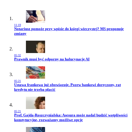
11:19
Przejdź do artykułu:
Notariusz pomoże przy wpisie do księgi wieczystej? MS proponuje
zmiany
05:32
Przejdź do artykułu:
Prawnik musi być odporny na halucynacje AI
05:21
Przejdź do artykułu:
Ustawa frankowa już obowiązuje. Pozew bankowi doręczony, rat
kredytu nie trzeba płacić
05:21
Przejdź do artykułu:
Prof. Gajda-Roszczynialska: Asesura może nadal budzić wątpliwości
konstytucyjne, rozważamy możliwe opcje