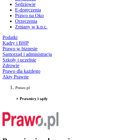
Sędziowie
E-doręczenia
Prawo na Oko
Orzeczenia
Zmiany w k.p.c.
Podatki
Kadry i BHP
Prawo w biznesie
Samorząd i administracja
Szkoły i uczelnie
Zdrowie
Prawo dla każdego
Akty Prawne
Prawo.pl
Prawnicy i sądy