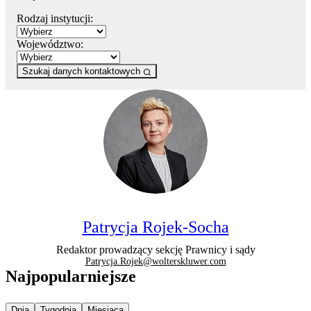
Rodzaj instytucji:
Województwo:
Szukaj danych kontaktowych
Patrycja Rojek-Socha
Redaktor prowadzący sekcję Prawnicy i sądy
Patrycja.Rojek@wolterskluwer.com
Najpopularniejsze
Najpopularniejsze wiadomości z
Najpopularniejsze wiadomości z
Najpopularniejsze wiadomości z
Dnia
Tygodnia
Miesiąca