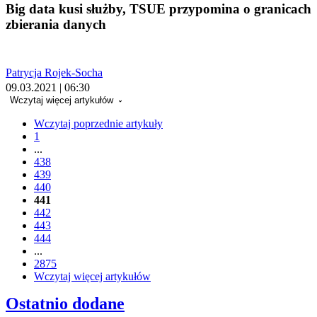
Big data kusi służby, TSUE przypomina o granicach
zbierania danych
Patrycja Rojek-Socha
09.03.2021 | 06:30
Wczytaj więcej artykułów
Wczytaj poprzednie artykuły
1
...
438
439
440
441
442
443
444
...
2875
Wczytaj więcej artykułów
Ostatnio dodane