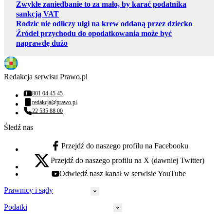
Zwykłe zaniedbanie to za mało, by karać podatnika
sankcją VAT
Rodzic nie odliczy ulgi na krew oddaną przez dziecko
Źródeł przychodu do opodatkowania może być
naprawdę dużo
Redakcja serwisu Prawo.pl
801 04 45 45
Numer telefonu:
redakcja@prawo.pl
Adres email:
22 535 88 00
Numer telefonu:
Śledź nas
Przejdź do naszego profilu na Facebooku
facebook - otwiera się w nowej karcie
Przejdź do naszego profilu na X (dawniej Twitter)
x - otwiera się w nowej karcie
Odwiedź nasz kanał w serwisie YouTube
youtube - otwiera się w nowej karcie
Prawnicy i sądy
Podatki
Wymiar sprawiedliwości