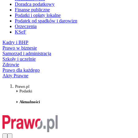
Doradca podatkowy
Finanse publiczne
Podatki i opłaty lokalne
Podatek od spadków i darowizn
Orzeczenia
KSeF
Kadry i BHP
Prawo w biznesie
Samorząd i administracja
Szkoły i uczelnie
Zdrowie
Prawo dla każdego
Akty Prawne
Prawo.pl
Podatki
Aktualności