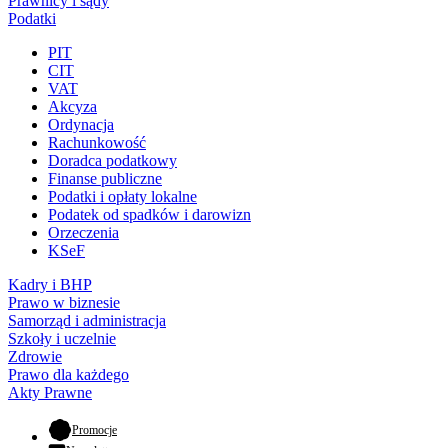
Prawnicy i sądy
Podatki
PIT
CIT
VAT
Akcyza
Ordynacja
Rachunkowość
Doradca podatkowy
Finanse publiczne
Podatki i opłaty lokalne
Podatek od spadków i darowizn
Orzeczenia
KSeF
Kadry i BHP
Prawo w biznesie
Samorząd i administracja
Szkoły i uczelnie
Zdrowie
Prawo dla każdego
Akty Prawne
- otwiera się w nowej karcie
Promocje