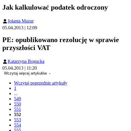
Jak kalkulować podatek odroczony
Jolanta Mazur
05.04.2013 | 12:09
PE: opublikowano rezolucję w sprawie
przyszłości VAT
Katarzyna Bogucka
05.04.2013 | 11:20
Wczytaj więcej artykułów
Wczytaj poprzednie artykuły
1
...
549
550
551
552
553
554
555