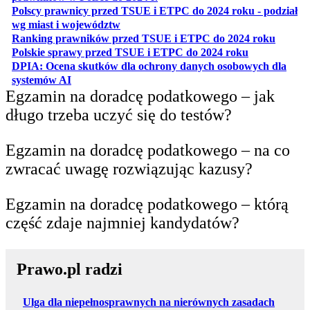
Polscy prawnicy przed TSUE i ETPC do 2024 roku - podział
otwiera się w nowej karcie
wg miast i województw
otwiera
Ranking prawników przed TSUE i ETPC do 2024 roku
otwiera się w
Polskie sprawy przed TSUE i ETPC do 2024 roku
DPIA: Ocena skutków dla ochrony danych osobowych dla
otwiera się w nowej karcie
systemów AI
Egzamin na doradcę podatkowego – jak
długo trzeba uczyć się do testów?
Egzamin na doradcę podatkowego – na co
zwracać uwagę rozwiązując kazusy?
Egzamin na doradcę podatkowego – którą
część zdaje najmniej kandydatów?
Prawo.pl radzi
Ulga dla niepełnosprawnych na nierównych zasadach