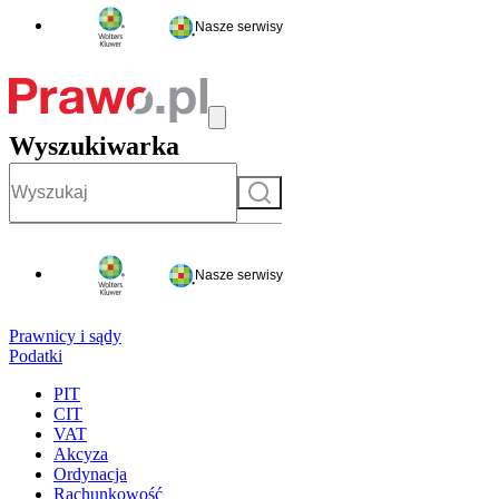
Nasze serwisy
Wyszukiwarka
Szukaj
Nasze serwisy
Prawnicy i sądy
Podatki
PIT
CIT
VAT
Akcyza
Ordynacja
Rachunkowość