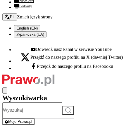
Newsletter
Podcasty
Zmień język - bieżący:
Zmień język strony
PL
English (EN)
Українська (UA)
Odwiedź nasz kanał w serwisie YouTube
Youtube - otwiera się w nowej karcie
Przejdź do naszego profilu na X (dawniej Twitter)
X - otwiera się w nowej karcie
Przejdź do naszego profilu na Facebooku
Facebook - otwiera się w nowej karcie
Wyszukiwarka
Szukaj
Moje Prawo.pl
- rejestracja i logowanie do serwisu