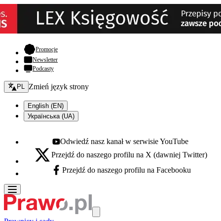
- otwiera się w nowej karcie
Promocje
Newsletter
Podcasty
Zmień język - bieżący:
Zmień język strony
PL
English (EN)
Українська (UA)
Odwiedź nasz kanał w serwisie YouTube
Youtube - otwiera się w nowej karcie
Przejdź do naszego profilu na X (dawniej Twitter)
X - otwiera się w nowej karcie
Przejdź do naszego profilu na Facebooku
Facebook - otwiera się w nowej karcie