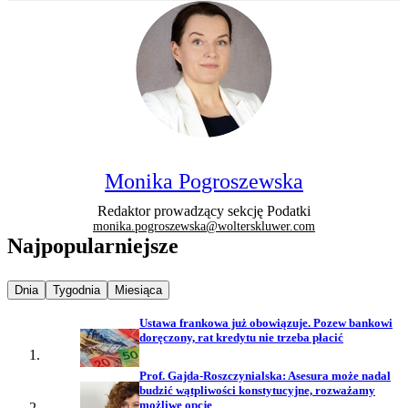
Monika Pogroszewska
Redaktor prowadzący sekcję Podatki
monika.pogroszewska@wolterskluwer.com
Najpopularniejsze
Najpopularniejsze wiadomości z
Najpopularniejsze wiadomości z
Najpopularniejsze wiadomości z
Dnia
Tygodnia
Miesiąca
Ustawa frankowa już obowiązuje. Pozew bankowi
doręczony, rat kredytu nie trzeba płacić
Prof. Gajda-Roszczynialska: Asesura może nadal
budzić wątpliwości konstytucyjne, rozważamy
możliwe opcje