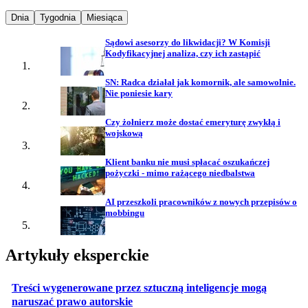
Najpopularniejsze wiadomości z
Najpopularniejsze wiadomości z
Najpopularniejsze wiadomości z
Dnia
Tygodnia
Miesiąca
Sądowi asesorzy do likwidacji? W Komisji
Kodyfikacyjnej analiza, czy ich zastąpić
SN: Radca działał jak komornik, ale samowolnie.
Nie poniesie kary
Czy żołnierz może dostać emeryturę zwykłą i
wojskową
Klient banku nie musi spłacać oszukańczej
pożyczki - mimo rażącego niedbalstwa
AI przeszkoli pracowników z nowych przepisów o
mobbingu
Artykuły eksperckie
Treści wygenerowane przez sztuczną inteligencje mogą
otwiera się w nowej karcie
naruszać prawo autorskie