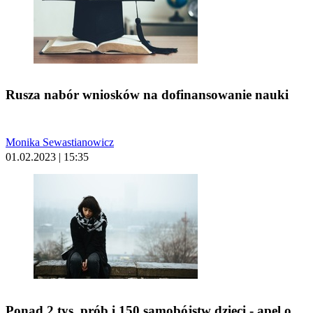
Rusza nabór wniosków na dofinansowanie nauki
Monika Sewastianowicz
01.02.2023 | 15:35
Ponad 2 tys. prób i 150 samobójstw dzieci - apel o