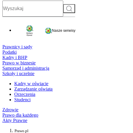
Szukaj
Nasze serwisy
Prawnicy i sądy
Podatki
Kadry i BHP
Prawo w biznesie
Samorząd i administracja
Szkoły i uczelnie
Kadry w oświacie
Zarządzanie oświatą
Orzeczenia
Studenci
Zdrowie
Prawo dla każdego
Akty Prawne
Prawo.pl