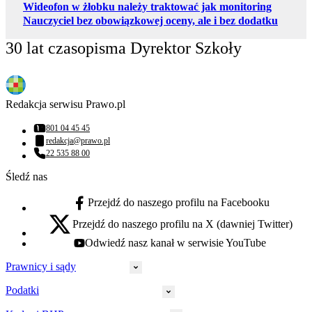
Wideofon w żłobku należy traktować jak monitoring
Nauczyciel bez obowiązkowej oceny, ale i bez dodatku
30 lat czasopisma Dyrektor Szkoły
Redakcja serwisu Prawo.pl
801 04 45 45
Numer telefonu:
redakcja@prawo.pl
Adres email:
22 535 88 00
Numer telefonu:
Śledź nas
Przejdź do naszego profilu na Facebooku
facebook - otwiera się w nowej karcie
Przejdź do naszego profilu na X (dawniej Twitter)
x - otwiera się w nowej karcie
Odwiedź nasz kanał w serwisie YouTube
youtube - otwiera się w nowej karcie
Prawnicy i sądy
Podatki
Wymiar sprawiedliwości