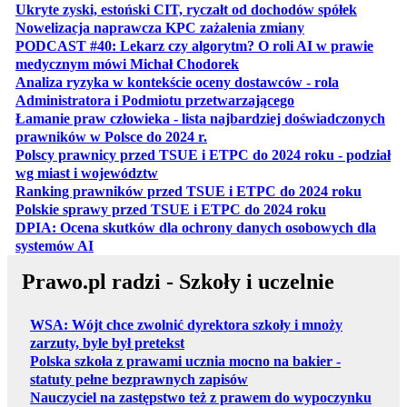
otwiera 
Ukryte zyski, estoński CIT, ryczałt od dochodów spółek
otwiera się w no
Nowelizacja naprawcza KPC zażalenia zmiany
PODCAST #40: Lekarz czy algorytm? O roli AI w prawie
otwiera się w nowej karcie
medycznym mówi Michał Chodorek
Analiza ryzyka w kontekście oceny dostawców - rola
otwiera się w nowe
Administratora i Podmiotu przetwarzającego
Łamanie praw człowieka - lista najbardziej doświadczonych
otwiera się w nowej karcie
prawników w Polsce do 2024 r.
Polscy prawnicy przed TSUE i ETPC do 2024 roku - podział
otwiera się w nowej karcie
wg miast i województw
otwiera
Ranking prawników przed TSUE i ETPC do 2024 roku
otwiera się w
Polskie sprawy przed TSUE i ETPC do 2024 roku
DPIA: Ocena skutków dla ochrony danych osobowych dla
otwiera się w nowej karcie
systemów AI
Prawo.pl radzi - Szkoły i uczelnie
WSA: Wójt chce zwolnić dyrektora szkoły i mnoży
zarzuty, byle był pretekst
Polska szkoła z prawami ucznia mocno na bakier -
statuty pełne bezprawnych zapisów
Nauczyciel na zastępstwo też z prawem do wypoczynku