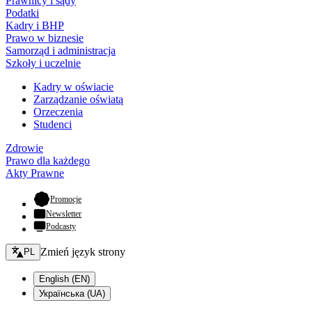
Prawnicy i sądy
Podatki
Kadry i BHP
Prawo w biznesie
Samorząd i administracja
Szkoły i uczelnie
Kadry w oświacie
Zarządzanie oświatą
Orzeczenia
Studenci
Zdrowie
Prawo dla każdego
Akty Prawne
- otwiera się w nowej karcie
Promocje
Newsletter
Podcasty
Zmień język - bieżący:
Zmień język strony
PL
English (EN)
Українська (UA)