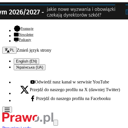
- otwiera się w nowej karcie
Promocje
Newsletter
Podcasty
Zmień język - bieżący:
Zmień język strony
PL
English (EN)
Українська (UA)
Odwiedź nasz kanał w serwisie YouTube
Youtube - otwiera się w nowej karcie
Przejdź do naszego profilu na X (dawniej Twitter)
X - otwiera się w nowej karcie
Przejdź do naszego profilu na Facebooku
Facebook - otwiera się w nowej karcie