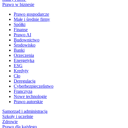
Prawo w biznesie
Prawo gospodarcze
Małe i średnie firmy
Spółki
Finanse
Prawo AI
Budownictwo
Środowisko
Banki
Orzeczenia
Energetyka
ESG
Kredyty
Cło
Deregulacja
Cyberbezpieczeństwo
Franczyza
Nowe technologie
Prawo autorskie
Samorząd i administracja
Szkoły i uczelnie
Zdrowie
Prawo dla każdego