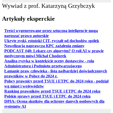
Wywiad z prof. Katarzyną Grzybczyk
Artykuły eksperckie
Treści wygenerowane przez sztuczną inteligencje mogą
otwiera się w nowej karcie
naruszać prawo autorskie
otwiera 
Ukryte zyski, estoński CIT, ryczałt od dochodów spółek
otwiera się w no
Nowelizacja naprawcza KPC zażalenia zmiany
PODCAST #40: Lekarz czy algorytm? O roli AI w prawie
otwiera się w nowej karcie
medycznym mówi Michał Chodorek
Analiza ryzyka w kontekście oceny dostawców - rola
otwiera się w nowe
Administratora i Podmiotu przetwarzającego
Łamanie praw człowieka - lista najbardziej doświadczonych
otwiera się w nowej karcie
prawników w Polsce do 2024 r.
Polscy prawnicy przed TSUE i ETPC do 2024 roku - podział
otwiera się w nowej karcie
wg miast i województw
otwiera
Ranking prawników przed TSUE i ETPC do 2024 roku
otwiera się w
Polskie sprawy przed TSUE i ETPC do 2024 roku
DPIA: Ocena skutków dla ochrony danych osobowych dla
otwiera się w nowej karcie
systemów AI