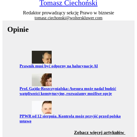
Tomasz Ciechoński
Redaktor prowadzący sekcję Prawo w biznesie
tomasz.ciechonski@wolterskluwer.com
Opinie
Przejdź do:
Prawnik musi być odporny na halucynacje AI
Przejdź do:
Prof. Gajda-Roszczynialska: Asesura może nadal budzić
wątpliwości konstytucyjne, rozważamy możliwe opcje
Przejdź do:
PPWR od 12 sierpnia. Kontrola może przyjść przed polską
ustawą
z sekc
Zobacz więcej artykułów