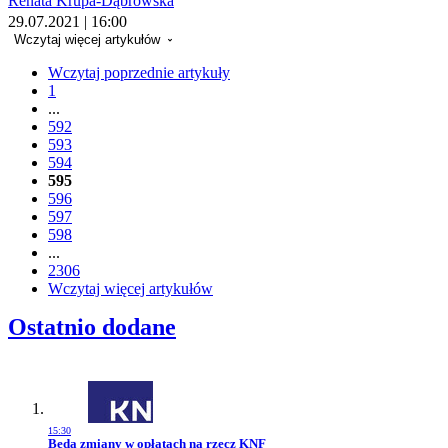
Renata Krupa-Dąbrowska
29.07.2021 | 16:00
Wczytaj więcej artykułów
Wczytaj poprzednie artykuły
1
...
592
593
594
595
596
597
598
...
2306
Wczytaj więcej artykułów
Ostatnio dodane
15:30
Przejdź do artykułu:
Będą zmiany w opłatach na rzecz KNF