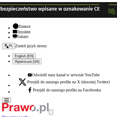
- otwiera się w nowej karcie
Promocje
Newsletter
Podcasty
Zmień język - bieżący:
Zmień język strony
PL
English (EN)
Українська (UA)
Odwiedź nasz kanał w serwisie YouTube
Youtube - otwiera się w nowej karcie
Przejdź do naszego profilu na X (dawniej Twitter)
X - otwiera się w nowej karcie
Przejdź do naszego profilu na Facebooku
Facebook - otwiera się w nowej karcie