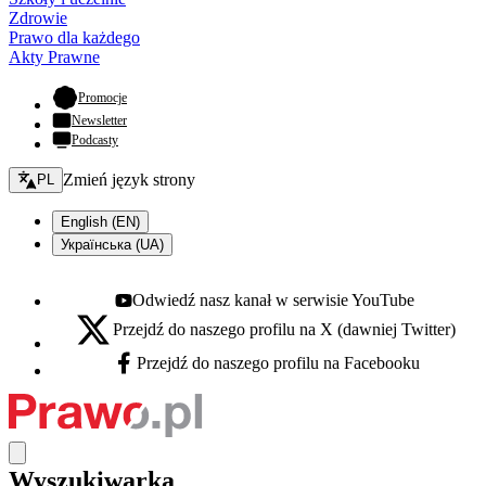
Zdrowie
Prawo dla każdego
Akty Prawne
- otwiera się w nowej karcie
Promocje
Newsletter
Podcasty
Zmień język - bieżący:
Zmień język strony
PL
English (EN)
Українська (UA)
Odwiedź nasz kanał w serwisie YouTube
Youtube - otwiera się w nowej karcie
Przejdź do naszego profilu na X (dawniej Twitter)
X - otwiera się w nowej karcie
Przejdź do naszego profilu na Facebooku
Facebook - otwiera się w nowej karcie
Wyszukiwarka