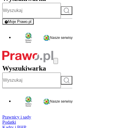
Szukaj
Moje Prawo.pl
- rejestracja i logowanie do serwisu
Nasze serwisy
Wyszukiwarka
Szukaj
Nasze serwisy
Prawnicy i sądy
Podatki
Kadry i BHP