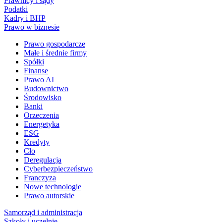
Prawnicy i sądy
Podatki
Kadry i BHP
Prawo w biznesie
Prawo gospodarcze
Małe i średnie firmy
Spółki
Finanse
Prawo AI
Budownictwo
Środowisko
Banki
Orzeczenia
Energetyka
ESG
Kredyty
Cło
Deregulacja
Cyberbezpieczeństwo
Franczyza
Nowe technologie
Prawo autorskie
Samorząd i administracja
Szkoły i uczelnie