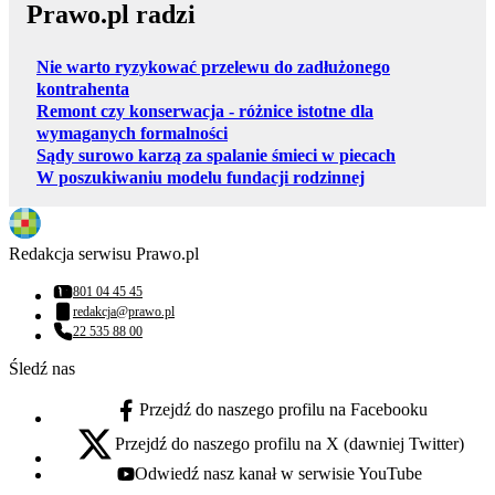
Prawo.pl radzi
Nie warto ryzykować przelewu do zadłużonego
kontrahenta
Remont czy konserwacja - różnice istotne dla
wymaganych formalności
Sądy surowo karzą za spalanie śmieci w piecach
W poszukiwaniu modelu fundacji rodzinnej
Redakcja serwisu Prawo.pl
801 04 45 45
Numer telefonu:
redakcja@prawo.pl
Adres email:
22 535 88 00
Numer telefonu:
Śledź nas
Przejdź do naszego profilu na Facebooku
facebook - otwiera się w nowej karcie
Przejdź do naszego profilu na X (dawniej Twitter)
x - otwiera się w nowej karcie
Odwiedź nasz kanał w serwisie YouTube
youtube - otwiera się w nowej karcie