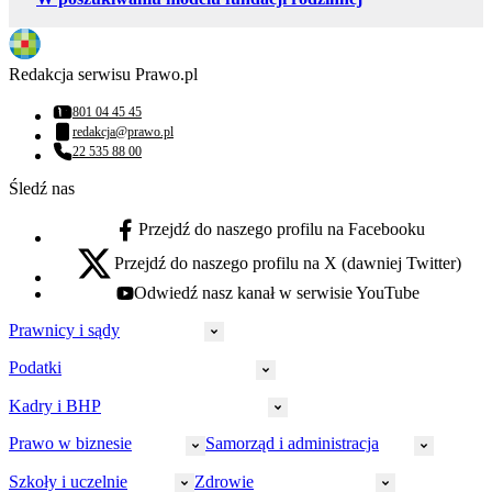
Redakcja serwisu Prawo.pl
801 04 45 45
Numer telefonu:
redakcja@prawo.pl
Adres email:
22 535 88 00
Numer telefonu:
Śledź nas
Przejdź do naszego profilu na Facebooku
facebook - otwiera się w nowej karcie
Przejdź do naszego profilu na X (dawniej Twitter)
x - otwiera się w nowej karcie
Odwiedź nasz kanał w serwisie YouTube
youtube - otwiera się w nowej karcie
Prawnicy i sądy
Podatki
Wymiar sprawiedliwości
Prawnicy
Kadry i BHP
PIT
Prokuratura
CIT
Prawo w biznesie
Samorząd i administracja
Policja
Prawo pracy
VAT
Rynek
HR
Szkoły i uczelnie
Zdrowie
Akcyza
Strefa aplikanta