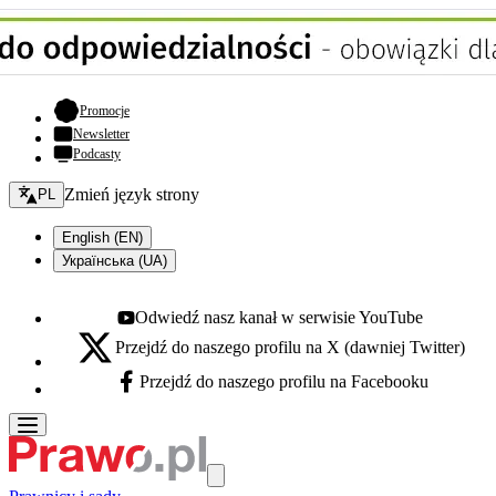
- otwiera się w nowej karcie
Promocje
Newsletter
Podcasty
Zmień język - bieżący:
Zmień język strony
PL
English (EN)
Українська (UA)
Odwiedź nasz kanał w serwisie YouTube
Youtube - otwiera się w nowej karcie
Przejdź do naszego profilu na X (dawniej Twitter)
X - otwiera się w nowej karcie
Przejdź do naszego profilu na Facebooku
Facebook - otwiera się w nowej karcie