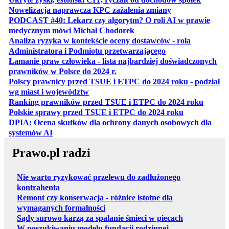
otwiera się w no
Nowelizacja naprawcza KPC zażalenia zmiany
PODCAST #40: Lekarz czy algorytm? O roli AI w prawie
otwiera się w nowej karcie
medycznym mówi Michał Chodorek
Analiza ryzyka w kontekście oceny dostawców - rola
otwiera się w nowe
Administratora i Podmiotu przetwarzającego
Łamanie praw człowieka - lista najbardziej doświadczonych
otwiera się w nowej karcie
prawników w Polsce do 2024 r.
Polscy prawnicy przed TSUE i ETPC do 2024 roku - podział
otwiera się w nowej karcie
wg miast i województw
otwiera
Ranking prawników przed TSUE i ETPC do 2024 roku
otwiera się w
Polskie sprawy przed TSUE i ETPC do 2024 roku
DPIA: Ocena skutków dla ochrony danych osobowych dla
otwiera się w nowej karcie
systemów AI
Prawo.pl radzi
Nie warto ryzykować przelewu do zadłużonego
kontrahenta
Remont czy konserwacja - różnice istotne dla
wymaganych formalności
Sądy surowo karzą za spalanie śmieci w piecach
W poszukiwaniu modelu fundacji rodzinnej