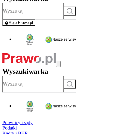
Szukaj
Moje Prawo.pl
- rejestracja i logowanie do serwisu
Nasze serwisy
Wyszukiwarka
Szukaj
Nasze serwisy
Prawnicy i sądy
Podatki
Kadry i BHP