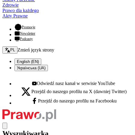
Zdrowie
Prawo dla każdego
Akty Prawne
- otwiera się w nowej karcie
Promocje
Newsletter
Podcasty
Zmień język - bieżący:
Zmień język strony
PL
English (EN)
Українська (UA)
Odwiedź nasz kanał w serwisie YouTube
Youtube - otwiera się w nowej karcie
Przejdź do naszego profilu na X (dawniej Twitter)
X - otwiera się w nowej karcie
Przejdź do naszego profilu na Facebooku
Facebook - otwiera się w nowej karcie
Wyszukiwarka