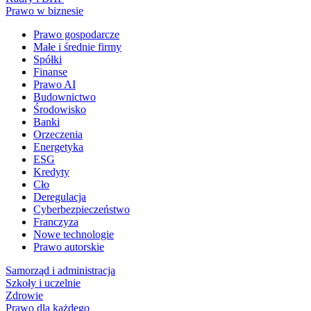
Prawo w biznesie
Prawo gospodarcze
Małe i średnie firmy
Spółki
Finanse
Prawo AI
Budownictwo
Środowisko
Banki
Orzeczenia
Energetyka
ESG
Kredyty
Cło
Deregulacja
Cyberbezpieczeństwo
Franczyza
Nowe technologie
Prawo autorskie
Samorząd i administracja
Szkoły i uczelnie
Zdrowie
Prawo dla każdego