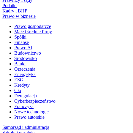
Prawnicy i sądy
Podatki
Kadry i BHP
Prawo w biznesie
Prawo gospodarcze
Małe i średnie firmy
Spółki
Finanse
Prawo AI
Budownictwo
Środowisko
Banki
Orzeczenia
Energetyka
ESG
Kredyty
Cło
Deregulacja
Cyberbezpieczeństwo
Franczyza
Nowe technologie
Prawo autorskie
Samorząd i administracja
Szkoły i uczelnie