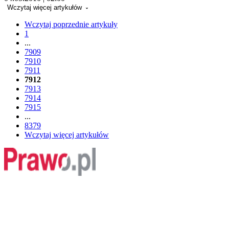
Wczytaj więcej artykułów
Wczytaj poprzednie artykuły
1
...
7909
7910
7911
7912
7913
7914
7915
...
8379
Wczytaj więcej artykułów