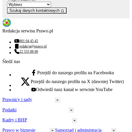
Szukaj danych kontaktowych
Redakcja serwisu Prawo.pl
801 04 45 45
Numer telefonu:
redakcja@prawo.pl
Adres email:
22 535 88 00
Numer telefonu:
Śledź nas
Przejdź do naszego profilu na Facebooku
facebook - otwiera się w nowej karcie
Przejdź do naszego profilu na X (dawniej Twitter)
x - otwiera się w nowej karcie
Odwiedź nasz kanał w serwisie YouTube
youtube - otwiera się w nowej karcie
Prawnicy i sądy
Podatki
Wymiar sprawiedliwości
Prawnicy
Kadry i BHP
PIT
Prokuratura
CIT
Prawo w biznesie
Samorząd i administracja
Policja