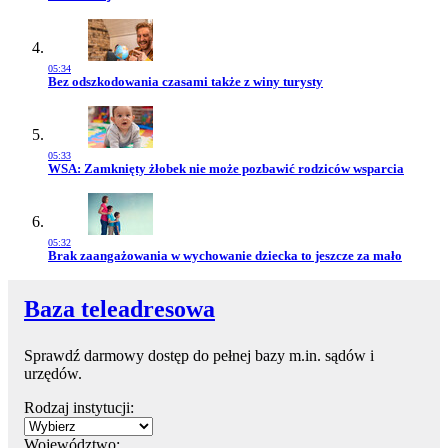
05:34
Przejdź do artykułu:
Bez odszkodowania czasami także z winy turysty
05:33
Przejdź do artykułu:
WSA: Zamknięty żłobek nie może pozbawić rodziców wsparcia
05:32
Przejdź do artykułu:
Brak zaangażowania w wychowanie dziecka to jeszcze za mało
Baza teleadresowa
Sprawdź darmowy dostęp do pełnej bazy m.in. sądów i
urzędów.
Rodzaj instytucji:
Województwo: