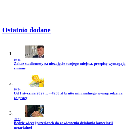
Ostatnio dodane
10:46
Przejdź do artykułu:
Zakaz stadionowy za niezajęcie swojego miejsca, przepisy wymagają
zmiany
10:24
Przejdź do artykułu:
Od 1 stycznia 2027 r. – 4950 zł brutto minimalnego wynagrodzenia
za pracę
09:23
Przejdź do artykułu:
Będzie więcej przesłanek do zawieszenia działania kancelarii
notarialnej