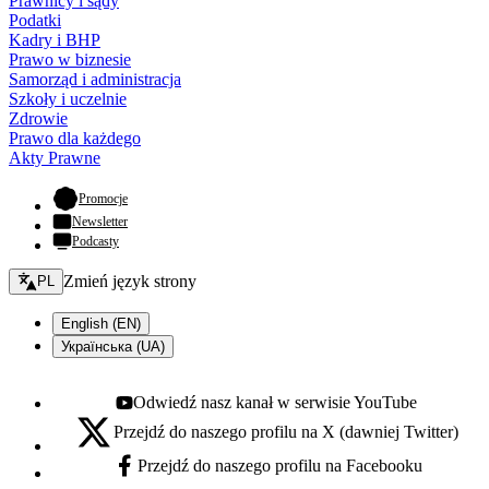
Prawnicy i sądy
Podatki
Kadry i BHP
Prawo w biznesie
Samorząd i administracja
Szkoły i uczelnie
Zdrowie
Prawo dla każdego
Akty Prawne
- otwiera się w nowej karcie
Promocje
Newsletter
Podcasty
Zmień język - bieżący:
Zmień język strony
PL
English (EN)
Українська (UA)
Odwiedź nasz kanał w serwisie YouTube
Youtube - otwiera się w nowej karcie
Przejdź do naszego profilu na X (dawniej Twitter)
X - otwiera się w nowej karcie
Przejdź do naszego profilu na Facebooku
Facebook - otwiera się w nowej karcie