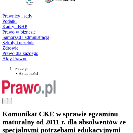
Prawnicy i sądy
Podatki
Kadry i BHP
Prawo w biznesie
Samorząd i administracja
Szkoły i uczelnie
Zdrowie
Prawo dla każdego
Akty Prawne
Prawo.pl
Aktualności
Komunikat CKE w sprawie egzaminu
maturalny od 2011 r. dla absolwentów ze
specjalnymi potrzebami edukacyjnymi