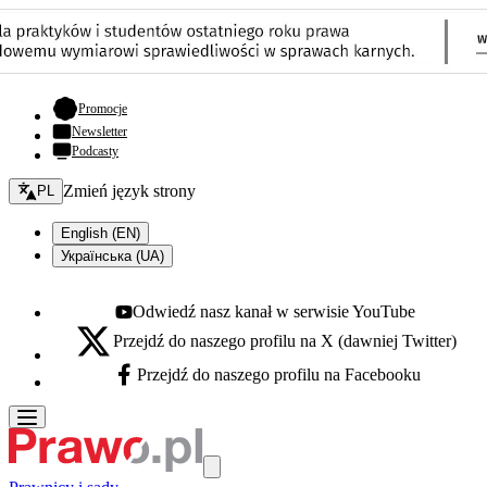
- otwiera się w nowej karcie
Promocje
Newsletter
Podcasty
Zmień język - bieżący:
Zmień język strony
PL
English (EN)
Українська (UA)
Odwiedź nasz kanał w serwisie YouTube
Youtube - otwiera się w nowej karcie
Przejdź do naszego profilu na X (dawniej Twitter)
X - otwiera się w nowej karcie
Przejdź do naszego profilu na Facebooku
Facebook - otwiera się w nowej karcie