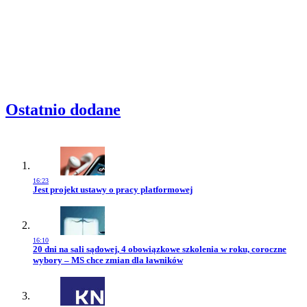
Ostatnio dodane
16:23
Przejdź do artykułu:
Jest projekt ustawy o pracy platformowej
16:10
Przejdź do artykułu:
20 dni na sali sądowej, 4 obowiązkowe szkolenia w roku, coroczne
wybory – MS chce zmian dla ławników