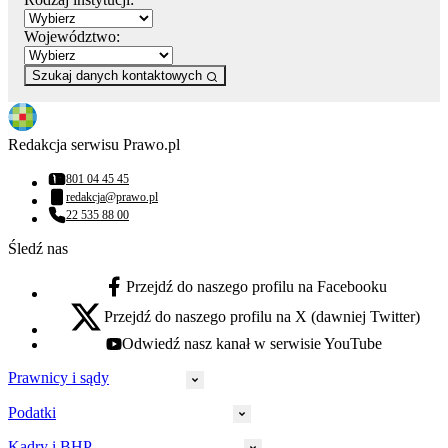
Województwo:
Szukaj danych kontaktowych
Redakcja serwisu Prawo.pl
801 04 45 45
Numer telefonu:
redakcja@prawo.pl
Adres email:
22 535 88 00
Numer telefonu:
Śledź nas
Przejdź do naszego profilu na Facebooku
facebook - otwiera się w nowej karcie
Przejdź do naszego profilu na X (dawniej Twitter)
x - otwiera się w nowej karcie
Odwiedź nasz kanał w serwisie YouTube
youtube - otwiera się w nowej karcie
Prawnicy i sądy
Podatki
Wymiar sprawiedliwości
Prawnicy
Kadry i BHP