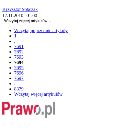
Krzysztof Sobczak
17.11.2010 | 01:00
Wczytaj więcej artykułów
Wczytaj poprzednie artykuły
1
...
7691
7692
7693
7694
7695
7696
7697
...
8379
Wczytaj więcej artykułów