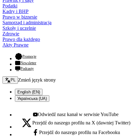
Prawnicy i sądy
Podatki
Kadry i BHP
Prawo w biznesie
Samorząd i administracja
Szkoły i uczelnie
Zdrowie
Prawo dla każdego
Akty Prawne
- otwiera się w nowej karcie
Promocje
Newsletter
Podcasty
Zmień język - bieżący:
Zmień język strony
PL
English (EN)
Українська (UA)
Odwiedź nasz kanał w serwisie YouTube
Youtube - otwiera się w nowej karcie
Przejdź do naszego profilu na X (dawniej Twitter)
X - otwiera się w nowej karcie
Przejdź do naszego profilu na Facebooku
Facebook - otwiera się w nowej karcie