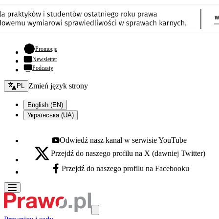
- otwiera się w nowej karcie
Promocje
Newsletter
Podcasty
Zmień język - bieżący:
Zmień język strony
PL
English (EN)
Українська (UA)
Odwiedź nasz kanał w serwisie YouTube
Youtube - otwiera się w nowej karcie
Przejdź do naszego profilu na X (dawniej Twitter)
X - otwiera się w nowej karcie
Przejdź do naszego profilu na Facebooku
Facebook - otwiera się w nowej karcie