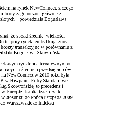
jściem na rynek NewConnect, z czego
o firmy zagraniczne, głównie z
 złotych – powiedziała Bogusława
ał, że spółki średniej wielkości
 tej pory rynek ten był kojarzony
 koszty transakcyjne w porównaniu z
wiedziała Bogusława Skowrońska.
giełdowym rynkiem alternatywnym w
a małych i średnich przedsiębiorców
ów na NewConnect w 2010 roku była
B w Hiszpanii, Entry Standard we
g Skowrońskiej to precedens i
 w Europie. Kapitalizacja rynku
 w stosunku do końca listopada 2009
 do Warszawskiego Indeksu