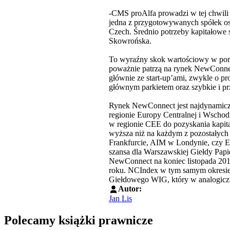
-CMS proAlfa prowadzi w tej chwili
jedna z przygotowywanych spółek osi
Czech. Średnio potrzeby kapitałowe
Skowrońska.
To wyraźny skok wartościowy w porów
poważnie patrzą na rynek NewConnect
głównie ze start-up’ami, zwykle o p
głównym parkietem oraz szybkie i pr
Rynek NewConnect jest najdynamicz
regionie Europy Centralnej i Wschod
w regionie CEE do pozyskania kapit
wyższa niż na każdym z pozostałych
Frankfurcie, AIM w Londynie, czy 
szansa dla Warszawskiej Giełdy Papi
NewConnect na koniec listopada 201
roku. NCIndex w tym samym okresie
Giełdowego WIG, który w analogiczn
Autor:
Jan Lis
Polecamy książki prawnicze