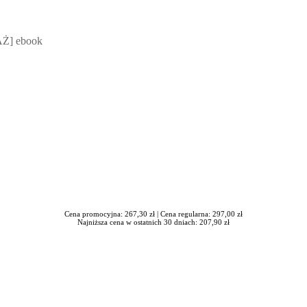
 Mateusz Jakubik, Rafał Prabucki - otwiera się w nowym oknie
Ż] ebook
Cena promocyjna: 267,30 zł |
Cena regularna: 297,00 zł
Najniższa cena w ostatnich 30 dniach: 207,90 zł