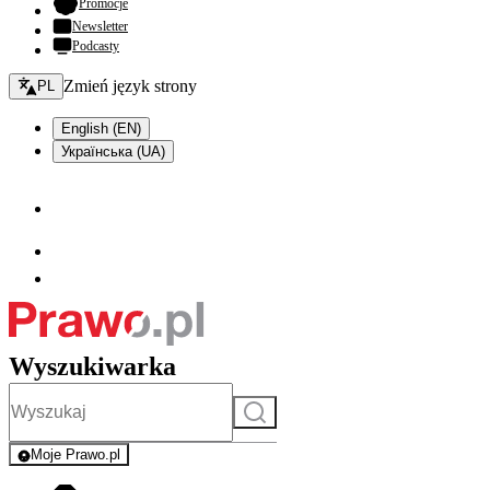
- otwiera się w nowej karcie
Promocje
Newsletter
Podcasty
Zmień język - bieżący:
Zmień język strony
PL
English (EN)
Українська (UA)
Wyszukiwarka
Szukaj
Moje Prawo.pl
- rejestracja i logowanie do serwisu