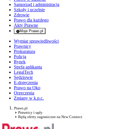
Samorząd i administracja
Szkoły i uczelnie
Zdrowie
Prawo dla każdego
Akty Prawne
Moje Prawo.pl
- rejestracja i logowanie do serwisu
Wymiar sprawiedliwości
Prawnicy
Prokuratura
Policja
Rynek
Strefa aplikanta
LegalTech
Sędziowie
E-doręczenia
Prawo na Oko
Orzeczenia
Zmiany w k.p.c.
Prawo.pl
Prawnicy i sądy
Będą oferty zagraniczne na New Connect