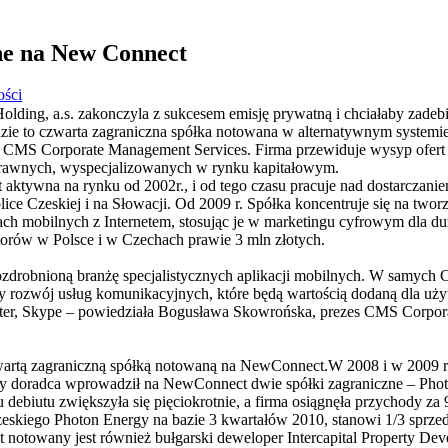
ne na New Connect
ości
Holding, a.s. zakonczyla z sukcesem emisję prywatną i chciałaby zad
ędzie to czwarta zagraniczna spółka notowana w alternatywnym systemie
MS Corporate Management Services. Firma przewiduje wysyp ofert 
i prawnych, wyspecjalizowanych w rynku kapitałowym.
st aktywna na rynku od 2002r., i od tego czasu pracuje nad dostarczan
ice Czeskiej i na Słowacji. Od 2009 r. Spółka koncentruje się na twor
ach mobilnych z Internetem, stosując je w marketingu cyfrowym dla d
torów w Polsce i w Czechach prawie 3 mln złotych.
rozdrobnioną branżę specjalistycznych aplikacji mobilnych. W samyc
lszy rozwój usług komunikacyjnych, które będą wartością dodaną dla u
ter, Skype – powiedziała Bogusława Skowrońska, prezes CMS Corpor
czwartą zagraniczną spółką notowaną na NewConnect.W 2008 i w 200
ny doradca wprowadził na NewConnect dwie spółki zagraniczne – Phot
 debiutu zwiększyła się pięciokrotnie, a firma osiągnęła przychody za
eskiego Photon Energy na bazie 3 kwartałów 2010, stanowi 1/3 sprzed
otowany jest również bułgarski deweloper Intercapital Property D