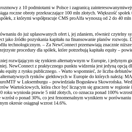
 rozmowy z 10 podmiotami w Polsce i zagranicą zainteresowanymiwe
ąga roczne obroty przekraczające 100 mln złotych. Większość spolek t
 spółek, z którymi współpracuje CMS proAlfa wynoszą od 2 do 40 mln
naniu do już uplasowanych ofert i, jej zdaniem, również czytelny sygn
 jako źródło pozyskania kapitału na finansowanie planów rozwoju. Do
rofilu technologicznym. – Za NewConnect przemawiają znacznie niższe
zejrzyste procedury dla spółek, które potrzebują kapitału equity – po
niej rozwijającym się rynkiem alternatywnym w Europie, i jedynym 
niej. NewConnect z praktycznego punktu widzenia jest jedyną opcją dl
ału equity z rynku publicznego. - Warto wspomnieć, że liczba debiut
 alternatywnych rynków giełdowych w Europie do których należą: MA
EuroMTF w Luksemburgu – powiedziała Bogusława Skowrońska. Wedłu
erów Wartościowych, która chce być liczącym się graczem w regionie i
0 roku wyniosła prawie 5 mld złotych, co oznacza ponad 100% wzrost
 wzrósł o ponad 30%, co jest fenomenalnym wynikiem w porównaniu
ym okresie osiągnął wzrost 14.6%.