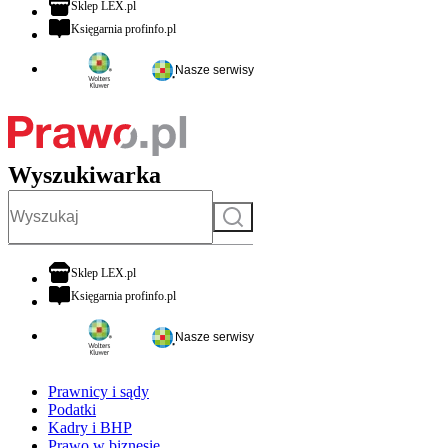
otwiera się w nowej karcie
Sklep LEX.pl
otwiera się w nowej karcie
Księgarnia profinfo.pl
Nasze serwisy
Wyszukiwarka
Szukaj
otwiera się w nowej karcie
Sklep LEX.pl
otwiera się w nowej karcie
Księgarnia profinfo.pl
Nasze serwisy
Prawnicy i sądy
Podatki
Kadry i BHP
Prawo w biznesie