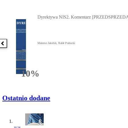
Przejdź do: Dyrektywa NIS2. Komentarz [PRZEDSPRZEDAŻ] ebook,
Dyrektywa NIS2. Komentarz [PRZEDSPRZEDA
Mateusz Jakubik, Rafał Prabucki
Poprzednia książka
10%
Rabatu
Ostatnio dodane
16:24