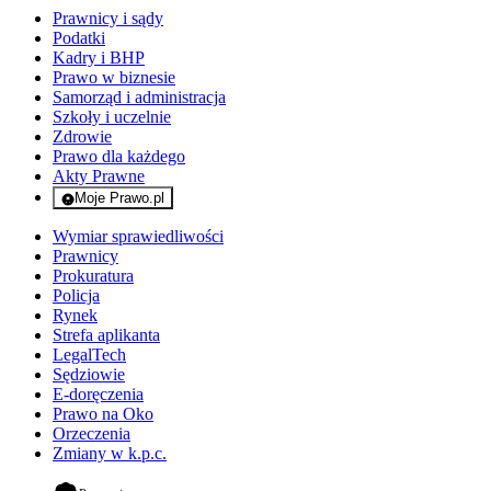
Prawnicy i sądy
Podatki
Kadry i BHP
Prawo w biznesie
Samorząd i administracja
Szkoły i uczelnie
Zdrowie
Prawo dla każdego
Akty Prawne
Moje Prawo.pl
- rejestracja i logowanie do serwisu
Wymiar sprawiedliwości
Prawnicy
Prokuratura
Policja
Rynek
Strefa aplikanta
LegalTech
Sędziowie
E-doręczenia
Prawo na Oko
Orzeczenia
Zmiany w k.p.c.