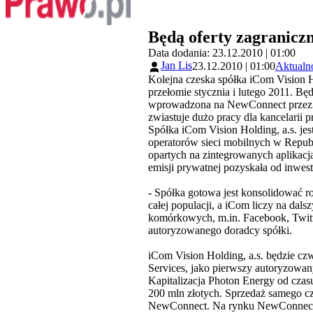
Będą oferty zagranicz
Data dodania: 23.12.2010 | 01:00
Jan Lis
23.12.2010 | 01:00
Aktualn
Kolejna czeska spółka iCom Vision 
przełomie stycznia i lutego 2011. B
wprowadzona na NewConnect przez C
zwiastuje dużo pracy dla kancelari
Spółka iCom Vision Holding, a.s. je
operatorów sieci mobilnych w Republ
opartych na zintegrowanych aplikacj
emisji prywatnej pozyskała od inwes
- Spółka gotowa jest konsolidować 
całej populacji, a iCom liczy na da
komórkowych, m.in. Facebook, Twit
autoryzowanego doradcy spółki.
iCom Vision Holding, a.s. będzie 
Services, jako pierwszy autoryzowa
Kapitalizacja Photon Energy od czasu
200 mln złotych. Sprzedaż samego cz
NewConnect. Na rynku NewConnect n