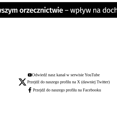
Odwiedź nasz kanał w serwisie YouTube
Youtube - otwiera się w nowej karcie
Przejdź do naszego profilu na X (dawniej Twitter)
X - otwiera się w nowej karcie
Przejdź do naszego profilu na Facebooku
Facebook - otwiera się w nowej karcie