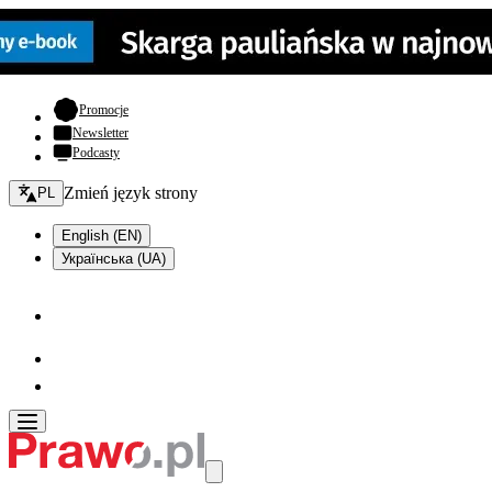
- otwiera się w nowej karcie
Promocje
Newsletter
Podcasty
Zmień język - bieżący:
Zmień język strony
PL
English (EN)
Українська (UA)