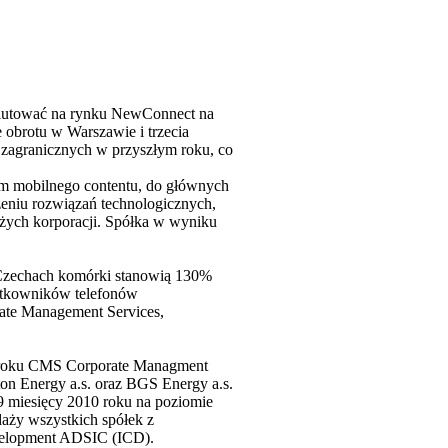
ebiutować na rynku NewConnect na
 obrotu w Warszawie i trzecia
zagranicznych w przyszłym roku, co
iem mobilnego contentu, do głównych
zeniu rozwiązań technologicznych,
użych korporacji. Spółka w wyniku
h Czechach komórki stanowią 130%
żytkowników telefonów
ate Management Services,
9 roku CMS Corporate Managment
on Energy a.s. oraz BGS Energy a.s.
 9 miesięcy 2010 roku na poziomie
aży wszystkich spółek z
evelopment ADSIC (ICD).