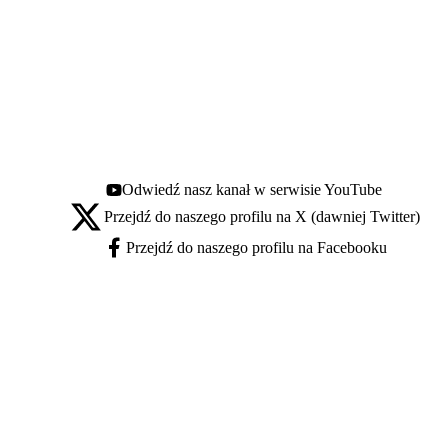
Odwiedź nasz kanał w serwisie YouTube
Youtube - otwiera się w nowej karcie
Przejdź do naszego profilu na X (dawniej Twitter)
X - otwiera się w nowej karcie
Przejdź do naszego profilu na Facebooku
Facebook - otwiera się w nowej karcie