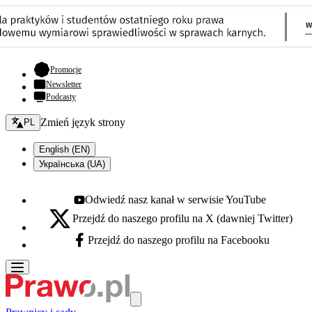
- otwiera się w nowej karcie
Promocje
Newsletter
Podcasty
Zmień język - bieżący:
Zmień język strony
PL
English (EN)
Українська (UA)
Odwiedź nasz kanał w serwisie YouTube
Youtube - otwiera się w nowej karcie
Przejdź do naszego profilu na X (dawniej Twitter)
X - otwiera się w nowej karcie
Przejdź do naszego profilu na Facebooku
Facebook - otwiera się w nowej karcie