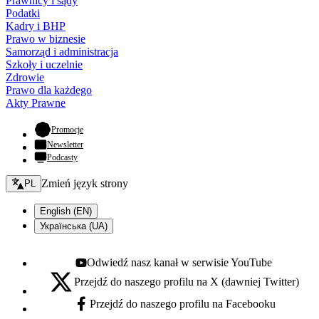
Prawnicy i sądy
Podatki
Kadry i BHP
Prawo w biznesie
Samorząd i administracja
Szkoły i uczelnie
Zdrowie
Prawo dla każdego
Akty Prawne
- otwiera się w nowej karcie
Promocje
Newsletter
Podcasty
Zmień język - bieżący:
Zmień język strony
PL
English (EN)
Українська (UA)
Odwiedź nasz kanał w serwisie YouTube
Youtube - otwiera się w nowej karcie
Przejdź do naszego profilu na X (dawniej Twitter)
X - otwiera się w nowej karcie
Przejdź do naszego profilu na Facebooku
Facebook - otwiera się w nowej karcie