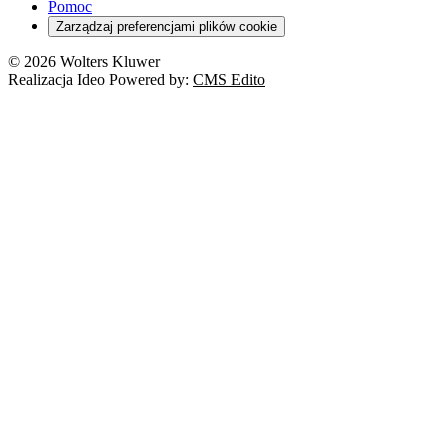
RODO
Pomoc
Cyberbezpieczeństwo
Zarządzaj preferencjami plików cookie
Franczyza
Nowe technologie
© 2026 Wolters Kluwer
Prawo autorskie
Realizacja Ideo Powered by:
CMS Edito