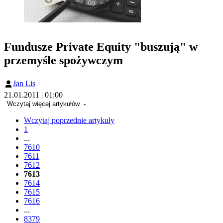
Fundusze Private Equity "buszują" w
przemyśle spożywczym
Jan Lis
21.01.2011 | 01:00
Wczytaj więcej artykułów
Wczytaj poprzednie artykuły
1
...
7610
7611
7612
7613
7614
7615
7616
...
8379