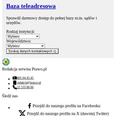
Baza teleadresowa
Sprawdź darmowy dostęp do pełnej bazy m.in. sądów i
urzędów.
Rodzaj instytucji:
Województwo:
Szukaj danych kontaktowych
Redakcja serwisu Prawo.pl
801 04 45 45
Numer telefonu:
redakcja@prawo.pl
Adres email:
22 535 88 00
Numer telefonu:
Śledź nas
Przejdź do naszego profilu na Facebooku
facebook - otwiera się w nowej karcie
Przejdź do naszego profilu na X (dawniej Twitter)
x - otwiera się w nowej karcie