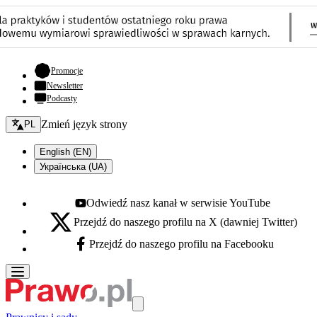
- otwiera się w nowej karcie
Promocje
Newsletter
Podcasty
Zmień język - bieżący:
Zmień język strony
PL
English (EN)
Українська (UA)
Odwiedź nasz kanał w serwisie YouTube
Youtube - otwiera się w nowej karcie
Przejdź do naszego profilu na X (dawniej Twitter)
X - otwiera się w nowej karcie
Przejdź do naszego profilu na Facebooku
Facebook - otwiera się w nowej karcie