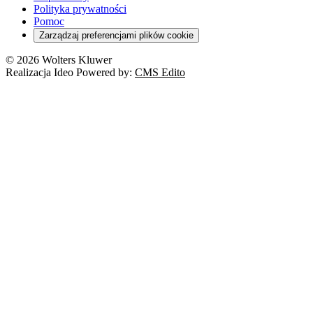
Orzeczenia
Polityka prywatności
Deregulacja
RODO
Pomoc
Cyberbezpieczeństwo
Zarządzaj preferencjami plików cookie
Franczyza
Nowe technologie
© 2026 Wolters Kluwer
Prawo autorskie
Realizacja Ideo Powered by:
CMS Edito