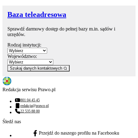
Baza teleadresowa
Sprawdź darmowy dostęp do pełnej bazy m.in. sądów i
urzędów.
Rodzaj instytucji:
Województwo:
Szukaj danych kontaktowych
Redakcja serwisu Prawo.pl
801 04 45 45
Numer telefonu:
redakcja@prawo.pl
Adres email:
22 535 88 00
Numer telefonu:
Śledź nas
Przejdź do naszego profilu na Facebooku
facebook - otwiera się w nowej karcie