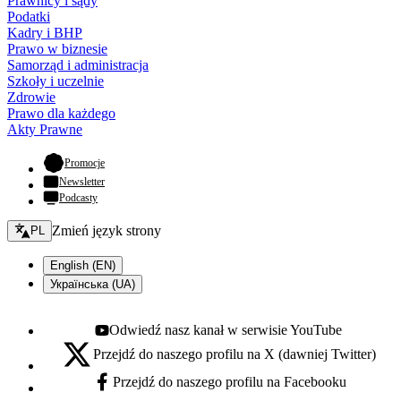
Prawnicy i sądy
Podatki
Kadry i BHP
Prawo w biznesie
Samorząd i administracja
Szkoły i uczelnie
Zdrowie
Prawo dla każdego
Akty Prawne
- otwiera się w nowej karcie
Promocje
Newsletter
Podcasty
Zmień język - bieżący:
Zmień język strony
PL
English (EN)
Українська (UA)
Odwiedź nasz kanał w serwisie YouTube
Youtube - otwiera się w nowej karcie
Przejdź do naszego profilu na X (dawniej Twitter)
X - otwiera się w nowej karcie
Przejdź do naszego profilu na Facebooku
Facebook - otwiera się w nowej karcie