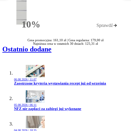
10%
Sprawdź
Rabatu
Cena promocyjna: 161,10 zł |
Cena regularna: 179,00 zł
Najniższa cena w ostatnich 30 dniach: 125,31 zł
Ostatnio dodane
06.08.2026 | 11:07
Przejdź do artykułu:
Zaostrzone kryteria wystawiania recept już od września
05.08.2026 | 06:11
Przejdź do artykułu:
NFZ nie zapłaci za zabiegi już wykonane
04.08.2026 | 18:35