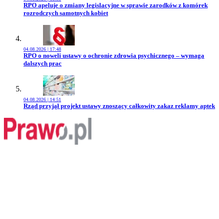
Przejdź do artykułu:
RPO apeluje o zmiany legislacyjne w sprawie zarodków z komórek
rozrodczych samotnych kobiet
04.08.2026 | 17:48
Przejdź do artykułu:
RPO o noweli ustawy o ochronie zdrowia psychicznego – wymaga
dalszych prac
04.08.2026 | 14:51
Przejdź do artykułu:
Rząd przyjął projekt ustawy znoszący całkowity zakaz reklamy aptek