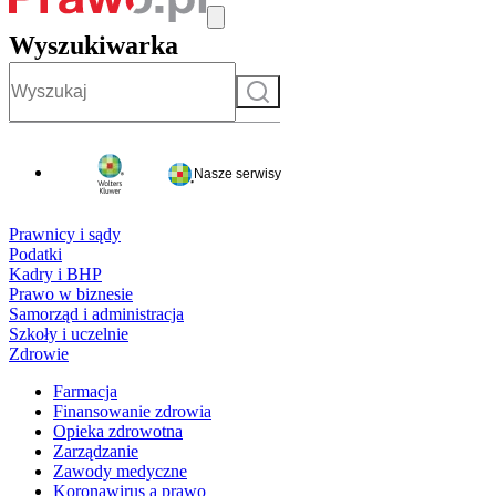
Wyszukiwarka
Szukaj
Nasze serwisy
Prawnicy i sądy
Podatki
Kadry i BHP
Prawo w biznesie
Samorząd i administracja
Szkoły i uczelnie
Zdrowie
Farmacja
Finansowanie zdrowia
Opieka zdrowotna
Zarządzanie
Zawody medyczne
Koronawirus a prawo