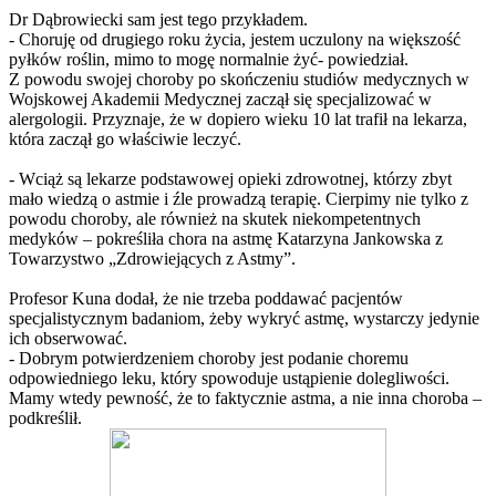
Dr Dąbrowiecki sam jest tego przykładem.
- Choruję od drugiego roku życia, jestem uczulony na większość
pyłków roślin, mimo to mogę normalnie żyć- powiedział.
Z powodu swojej choroby po skończeniu studiów medycznych w
Wojskowej Akademii Medycznej zaczął się specjalizować w
alergologii. Przyznaje, że w dopiero wieku 10 lat trafił na lekarza,
która zaczął go właściwie leczyć.
- Wciąż są lekarze podstawowej opieki zdrowotnej, którzy zbyt
mało wiedzą o astmie i źle prowadzą terapię. Cierpimy nie tylko z
powodu choroby, ale również na skutek niekompetentnych
medyków – pokreśliła chora na astmę Katarzyna Jankowska z
Towarzystwo „Zdrowiejących z Astmy”.
Profesor Kuna dodał, że nie trzeba poddawać pacjentów
specjalistycznym badaniom, żeby wykryć astmę, wystarczy jedynie
ich obserwować.
- Dobrym potwierdzeniem choroby jest podanie choremu
odpowiedniego leku, który spowoduje ustąpienie dolegliwości.
Mamy wtedy pewność, że to faktycznie astma, a nie inna choroba –
podkreślił.