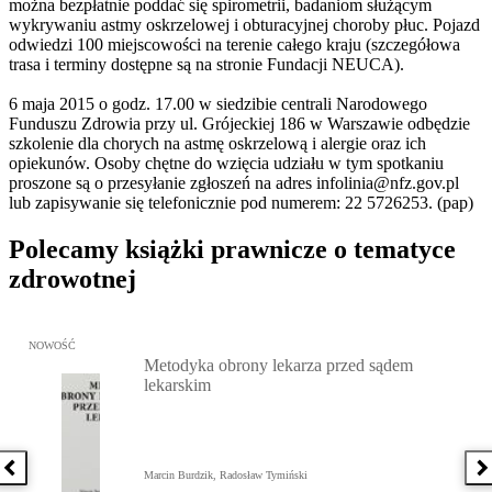
można bezpłatnie poddać się spirometrii, badaniom służącym
wykrywaniu astmy oskrzelowej i obturacyjnej choroby płuc. Pojazd
odwiedzi 100 miejscowości na terenie całego kraju (szczegółowa
trasa i terminy dostępne są na stronie Fundacji NEUCA).
6 maja 2015 o godz. 17.00 w siedzibie centrali Narodowego
Funduszu Zdrowia przy ul. Grójeckiej 186 w Warszawie odbędzie
szkolenie dla chorych na astmę oskrzelową i alergie oraz ich
opiekunów. Osoby chętne do wzięcia udziału w tym spotkaniu
proszone są o przesyłanie zgłoszeń na adres infolinia@nfz.gov.pl
lub zapisywanie się telefonicznie pod numerem: 22 5726253. (pap)
Polecamy książki prawnicze o tematyce
zdrowotnej
Przejdź do: Metodyka obrony lekarza przed sądem lekarskim, Marc
NOWOŚĆ
Metodyka obrony lekarza przed sądem
lekarskim
Poprzednia książka
N
Marcin Burdzik, Radosław Tymiński