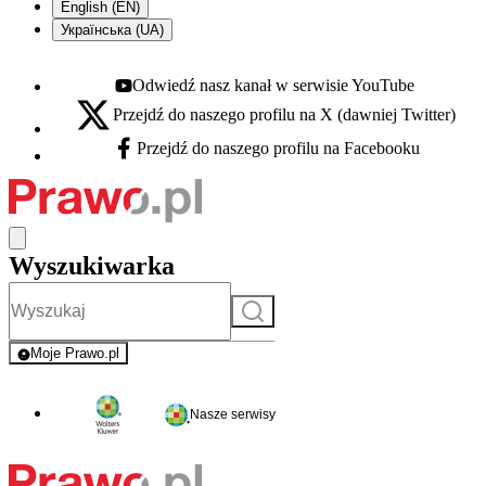
English (EN)
Українська (UA)
Odwiedź nasz kanał w serwisie YouTube
Youtube - otwiera się w nowej karcie
Przejdź do naszego profilu na X (dawniej Twitter)
X - otwiera się w nowej karcie
Przejdź do naszego profilu na Facebooku
Facebook - otwiera się w nowej karcie
Wyszukiwarka
Szukaj
Moje Prawo.pl
- rejestracja i logowanie do serwisu
Nasze serwisy