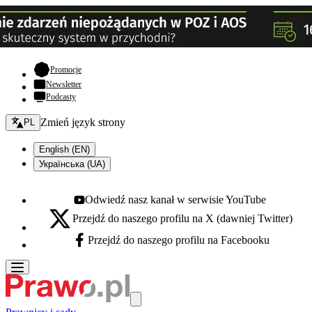
- otwiera się w nowej karcie
Promocje
Newsletter
Podcasty
Zmień język - bieżący:
Zmień język strony
PL
English (EN)
Українська (UA)
Odwiedź nasz kanał w serwisie YouTube
Youtube - otwiera się w nowej karcie
Przejdź do naszego profilu na X (dawniej Twitter)
X - otwiera się w nowej karcie
Przejdź do naszego profilu na Facebooku
Facebook - otwiera się w nowej karcie