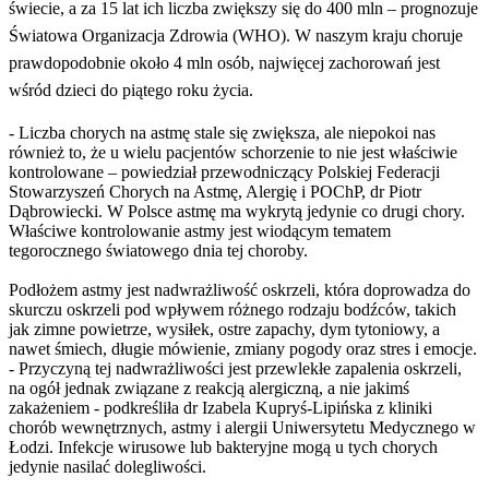
świecie, a za 15 lat ich liczba zwiększy się do 400 mln – prognozuje
Światowa Organizacja Zdrowia (WHO). W naszym kraju choruje
prawdopodobnie około 4 mln osób, najwięcej zachorowań jest
wśród dzieci do piątego roku życia.
- Liczba chorych na astmę stale się zwiększa, ale niepokoi nas
również to, że u wielu pacjentów schorzenie to nie jest właściwie
kontrolowane – powiedział przewodniczący Polskiej Federacji
Stowarzyszeń Chorych na Astmę, Alergię i POChP, dr Piotr
Dąbrowiecki. W Polsce astmę ma wykrytą jedynie co drugi chory.
Właściwe kontrolowanie astmy jest wiodącym tematem
tegorocznego światowego dnia tej choroby.
Podłożem astmy jest nadwrażliwość oskrzeli, która doprowadza do
skurczu oskrzeli pod wpływem różnego rodzaju bodźców, takich
jak zimne powietrze, wysiłek, ostre zapachy, dym tytoniowy, a
nawet śmiech, długie mówienie, zmiany pogody oraz stres i emocje.
- Przyczyną tej nadwrażliwości jest przewlekłe zapalenia oskrzeli,
na ogół jednak związane z reakcją alergiczną, a nie jakimś
zakażeniem - podkreśliła dr Izabela Kupryś-Lipińska z kliniki
chorób wewnętrznych, astmy i alergii Uniwersytetu Medycznego w
Łodzi. Infekcje wirusowe lub bakteryjne mogą u tych chorych
jedynie nasilać dolegliwości.