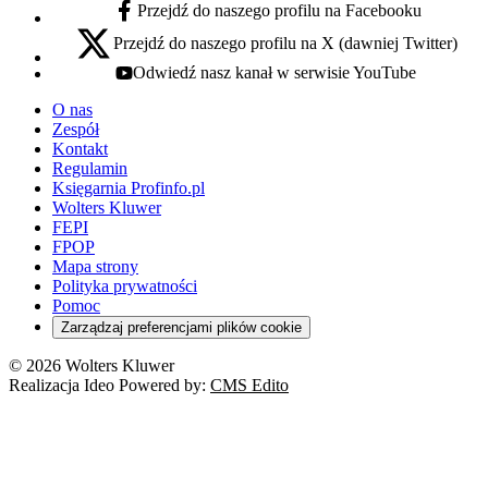
Przejdź do naszego profilu na Facebooku
facebook - otwiera się w nowej karcie
Przejdź do naszego profilu na X (dawniej Twitter)
x - otwiera się w nowej karcie
Odwiedź nasz kanał w serwisie YouTube
youtube - otwiera się w nowej karcie
O nas
Zespół
Kontakt
Regulamin
Księgarnia Profinfo.pl
Wolters Kluwer
FEPI
FPOP
Mapa strony
Polityka prywatności
Pomoc
Zarządzaj preferencjami plików cookie
© 2026 Wolters Kluwer
Realizacja Ideo Powered by:
CMS Edito