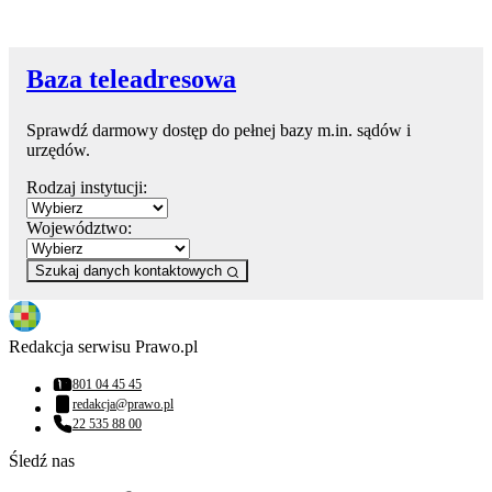
Baza teleadresowa
Sprawdź darmowy dostęp do pełnej bazy m.in. sądów i
urzędów.
Rodzaj instytucji:
Województwo:
Szukaj danych kontaktowych
Redakcja serwisu Prawo.pl
801 04 45 45
Numer telefonu:
redakcja@prawo.pl
Adres email:
22 535 88 00
Numer telefonu:
Śledź nas