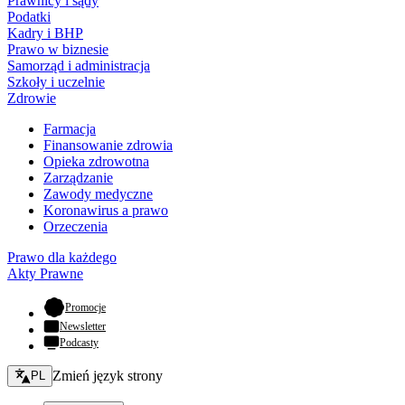
Prawnicy i sądy
Podatki
Kadry i BHP
Prawo w biznesie
Samorząd i administracja
Szkoły i uczelnie
Zdrowie
Farmacja
Finansowanie zdrowia
Opieka zdrowotna
Zarządzanie
Zawody medyczne
Koronawirus a prawo
Orzeczenia
Prawo dla każdego
Akty Prawne
- otwiera się w nowej karcie
Promocje
Newsletter
Podcasty
Zmień język - bieżący:
Zmień język strony
PL