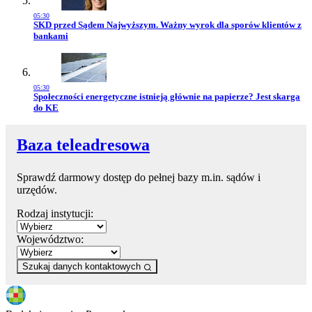
05:30
Przejdź do artykułu:
SKD przed Sądem Najwyższym. Ważny wyrok dla sporów klientów z
bankami
05:30
Przejdź do artykułu:
Społeczności energetyczne istnieją głównie na papierze? Jest skarga
do KE
Baza teleadresowa
Sprawdź darmowy dostęp do pełnej bazy m.in. sądów i
urzędów.
Rodzaj instytucji:
Województwo:
Szukaj danych kontaktowych