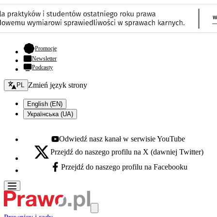
- otwiera się w nowej karcie
Promocje
Newsletter
Podcasty
Zmień język - bieżący:
Zmień język strony
PL
English (EN)
Українська (UA)
Odwiedź nasz kanał w serwisie YouTube
Youtube - otwiera się w nowej karcie
Przejdź do naszego profilu na X (dawniej Twitter)
X - otwiera się w nowej karcie
Przejdź do naszego profilu na Facebooku
Facebook - otwiera się w nowej karcie