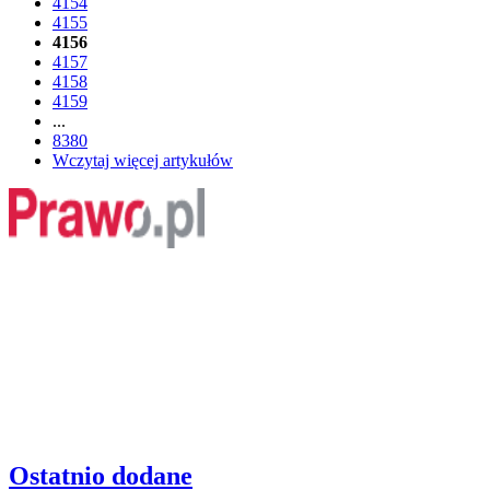
4154
4155
4156
4157
4158
4159
...
8380
Wczytaj więcej artykułów
Ostatnio dodane