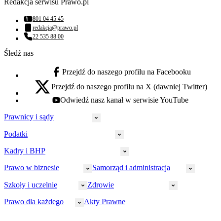
Redakcja serwisu Prawo.pl
801 04 45 45
Numer telefonu:
redakcja@prawo.pl
Adres email:
22 535 88 00
Numer telefonu:
Śledź nas
Przejdź do naszego profilu na Facebooku
facebook - otwiera się w nowej karcie
Przejdź do naszego profilu na X (dawniej Twitter)
x - otwiera się w nowej karcie
Odwiedź nasz kanał w serwisie YouTube
youtube - otwiera się w nowej karcie
Prawnicy i sądy
Podatki
Wymiar sprawiedliwości
Prawnicy
Kadry i BHP
PIT
Prokuratura
CIT
Prawo w biznesie
Samorząd i administracja
Policja
Prawo pracy
VAT
Rynek
HR
Szkoły i uczelnie
Zdrowie
Akcyza
Strefa aplikanta
Prawo gospodarcze
Samorząd terytorialny
BHP
Ordynacja
LegalTech
Małe i średnie firmy
Bezpieczeństwo publiczne
Prawo dla każdego
Akty Prawne
Ubezpieczenia społeczne
Rachunkowość
Sędziowie
Kadry w oświacie
Farmacja
Spółki
Administracja publiczna
PPK
Doradca podatkowy
E-doręczenia
Zarządzanie oświatą
Finansowanie zdrowia
Finanse
Finanse samorządów
Rynek pracy
Finanse publiczne