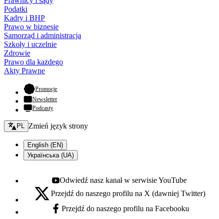
Prawnicy i sądy
Podatki
Kadry i BHP
Prawo w biznesie
Samorząd i administracja
Szkoły i uczelnie
Zdrowie
Prawo dla każdego
Akty Prawne
- otwiera się w nowej karcie
Promocje
Newsletter
Podcasty
Zmień język - bieżący:
Zmień język strony
PL
English (EN)
Українська (UA)
Odwiedź nasz kanał w serwisie YouTube
Youtube - otwiera się w nowej karcie
Przejdź do naszego profilu na X (dawniej Twitter)
X - otwiera się w nowej karcie
Przejdź do naszego profilu na Facebooku
Facebook - otwiera się w nowej karcie