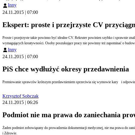
Inny
24.11.2015 | 07:00
Ekspert: proste i przejrzyste CV przyciąg
Proste i przejrzyste takie powinno być idealne CV. Rekruter powinien szybko i sprawnie znaleźć w nim potrzebne mu informacje. Kreatywne CV, takie jak wideoprezentacja, to dobre rozwiązanie dla osób o małym doświadczeniu zawodowym oraz przedstawicieli branż
wymagających kreatywności. Osoby poszukujące pracy nie powinny też zapominać o budo
Inny
24.11.2015 | 07:00
PiS chce wydłużyć okresy przedawnienia
Krzysztof Sobczak
24.11.2015 | 06:26
Podmiot nie ma prawa do zaniechania pr
Żaden podmiot zobowiązany do prowadzenia dokumentacji medycznej, nie ma prawa do zaniechania jej prowadzenia bądź też 
i Zdrowie.