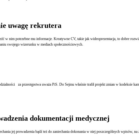
nie uwagę rekrutera
waniu swojego wizerunku w mediach społecznościowych.
Premiowanie sprawców krótszym przedawnieniem sprzeciwia się wymowie kary i odpowiedzialności za przestępstwa uważa PiS. Do Sejmu właśnie trafił projekt zmian w kode
owadzenia dokumentacji medycznej
do zaniechania dokonania w niej poszczególnych wpisów, na żądanie pacjenta wyjaśnia Iwona Kaczorowska-Kossowska w koment