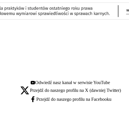
Odwiedź nasz kanał w serwisie YouTube
Youtube - otwiera się w nowej karcie
Przejdź do naszego profilu na X (dawniej Twitter)
X - otwiera się w nowej karcie
Przejdź do naszego profilu na Facebooku
Facebook - otwiera się w nowej karcie