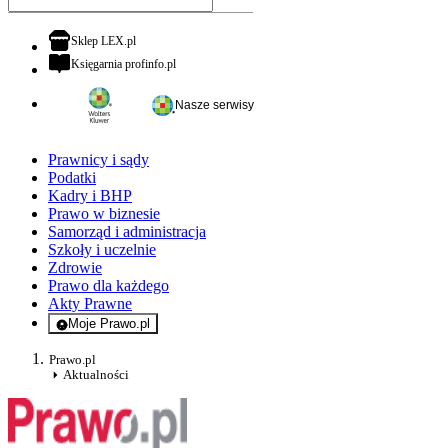
otwiera się w nowej karcie
Sklep LEX.pl
otwiera się w nowej karcie
Księgarnia profinfo.pl
Nasze serwisy
Prawnicy i sądy
Podatki
Kadry i BHP
Prawo w biznesie
Samorząd i administracja
Szkoły i uczelnie
Zdrowie
Prawo dla każdego
Akty Prawne
Moje Prawo.pl
- rejestracja i logowanie do serwisu
Prawo.pl
Aktualności