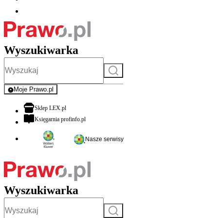
Wyszukiwarka
Szukaj
Moje Prawo.pl
- rejestracja i logowanie do serwisu
otwiera się w nowej karcie
Sklep LEX.pl
otwiera się w nowej karcie
Księgarnia profinfo.pl
Nasze serwisy
Wyszukiwarka
Szukaj