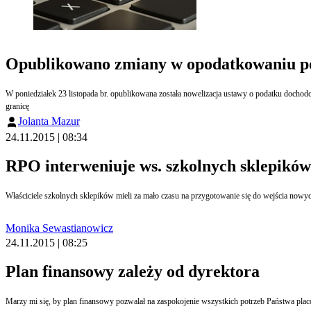
Opublikowano zmiany w opodatkowaniu p
W poniedziałek 23 listopada br. opublikowana została nowelizacja ustawy o podatku dochodowym od osób fizycznych, ustawy o podatku dochodowym od osób prawnych oraz niektórych innych ustaw, której celem jest utrudnienie spółkom powiązanym wyprowadzania zysków za
granicę
Jolanta Mazur
24.11.2015 | 08:34
RPO interweniuje ws. szkolnych sklepików
Właściciele szkolnych sklepików mieli za mało czasu na przygotowanie się do wejścia nowyc
Monika Sewastianowicz
24.11.2015 | 08:25
Plan finansowy zależy od dyrektora
Marzy mi się, by plan finansowy pozwalał na zaspokojenie wszystkich potrzeb Państwa pla