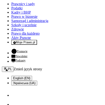
Prawnicy i sądy
Podatki
Kadry i BHP
Prawo w biznesie
Samorząd i administracja
Szkoły i uczelnie
Zdrowie
Prawo dla każdego
Akty Prawne
Moje Prawo.pl
- rejestracja i logowanie do serwisu
- otwiera się w nowej karcie
Promocje
Newsletter
Podcasty
Zmień język - bieżący:
Zmień język strony
PL
English (EN)
Українська (UA)