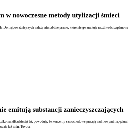
om w nowoczesne metody utylizacji śmieci
. Do najpoważniejszych należy niestabilne prawo, które nie gwarantuje możliwości zaplanowan
e emitują substancji zanieczyszczających
zą tylko na kilkadziesiąt lat, powodują, że koncerny samochodowe pracują nad nowymi napęda
wała już m.in. Toyota.