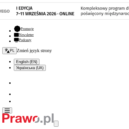
- otwiera się w nowej karcie
Promocje
Newsletter
Podcasty
Zmień język - bieżący:
Zmień język strony
PL
English (EN)
Українська (UA)