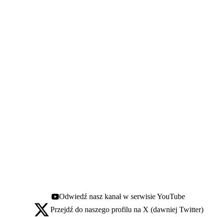
Odwiedź nasz kanał w serwisie YouTube
Youtube - otwiera się w nowej karcie
Przejdź do naszego profilu na X (dawniej Twitter)
X - otwiera się w nowej karcie