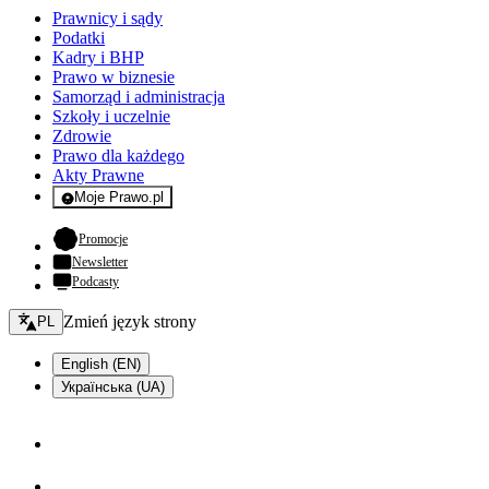
Prawnicy i sądy
Podatki
Kadry i BHP
Prawo w biznesie
Samorząd i administracja
Szkoły i uczelnie
Zdrowie
Prawo dla każdego
Akty Prawne
Moje Prawo.pl
- rejestracja i logowanie do serwisu
- otwiera się w nowej karcie
Promocje
Newsletter
Podcasty
Zmień język - bieżący:
Zmień język strony
PL
English (EN)
Українська (UA)