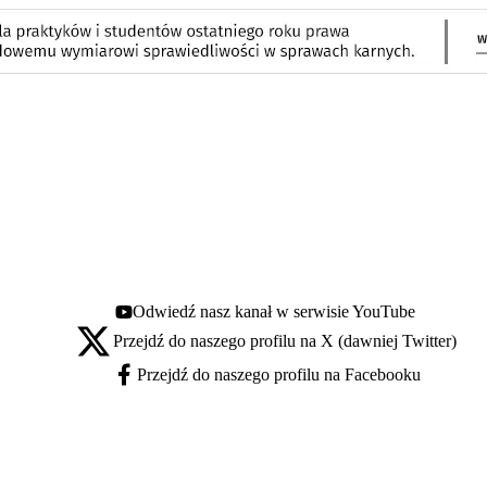
Odwiedź nasz kanał w serwisie YouTube
Youtube - otwiera się w nowej karcie
Przejdź do naszego profilu na X (dawniej Twitter)
X - otwiera się w nowej karcie
Przejdź do naszego profilu na Facebooku
Facebook - otwiera się w nowej karcie