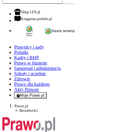
otwiera się w nowej karcie
Sklep LEX.pl
otwiera się w nowej karcie
Księgarnia profinfo.pl
Nasze serwisy
Prawnicy i sądy
Podatki
Kadry i BHP
Prawo w biznesie
Samorząd i administracja
Szkoły i uczelnie
Zdrowie
Prawo dla każdego
Akty Prawne
Moje Prawo.pl
- rejestracja i logowanie do serwisu
Prawo.pl
Aktualności