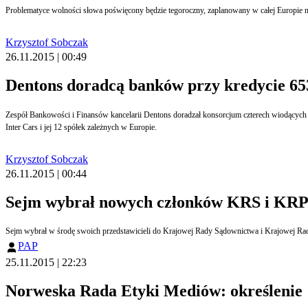
Problematyce wolności słowa poświęcony będzie tegoroczny, zaplanowany w całej Europie 
Krzysztof Sobczak
26.11.2015 | 00:49
Dentons doradcą banków przy kredycie 653
Zespół Bankowości i Finansów kancelarii Dentons doradzał konsorcjum czterech wiodących polskich banków przy udzieleniu kredytów w wysokości 653 mln zł w związku z finansowaniem bieżącej działalności gospodarczej oraz refinansowaniem istniejącego zadłużenia spółki
Inter Cars i jej 12 spółek zależnych w Europie.
Krzysztof Sobczak
26.11.2015 | 00:44
Sejm wybrał nowych członków KRS i KR
Sejm wybrał w środę swoich przedstawicieli do Krajowej Rady Sądownictwa i Krajowej Rad
PAP
25.11.2015 | 22:23
Norweska Rada Etyki Mediów: określenie "