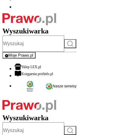
Wyszukiwarka
Szukaj
Moje Prawo.pl
- rejestracja i logowanie do serwisu
otwiera się w nowej karcie
Sklep LEX.pl
otwiera się w nowej karcie
Księgarnia profinfo.pl
Nasze serwisy
Wyszukiwarka
Szukaj