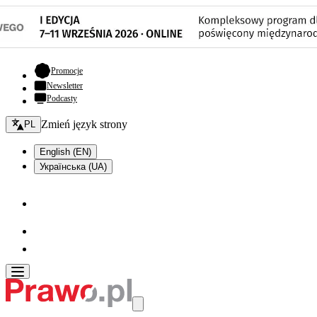
- otwiera się w nowej karcie
Promocje
Newsletter
Podcasty
Zmień język - bieżący:
Zmień język strony
PL
English (EN)
Українська (UA)