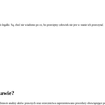
Firmy w reklamach telewizyjnych najważniejsze informacje umieszczają drobnym drukiem. To legalki. Są, choć nie wiadomo po co, bo przeciętny człowiek nie jest w stanie ich przeczytać.
tawie?
dstawie analizy aktów prawnych oraz orzecznictwa zaprezentowano procedury obowiązujące pr