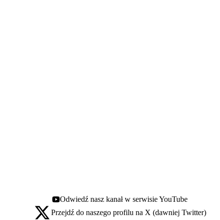
Odwiedź nasz kanał w serwisie YouTube
Youtube - otwiera się w nowej karcie
Przejdź do naszego profilu na X (dawniej Twitter)
X - otwiera się w nowej karcie