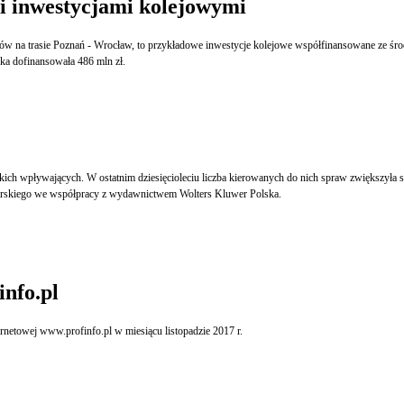
i inwestycjami kolejowymi
rów na trasie Poznań - Wrocław, to przykładowe inwestycje kolejowe współfinansowane ze śr
ka dofinansowała 486 mln zł.
ch wpływających. W ostatnim dziesięcioleciu liczba kierowanych do nich spraw zwiększyła si
 przez Uczelnię Łazarskiego we współpracy z wydawnictwem Wolters Kluwer Polska.
info.pl
ernetowej www.profinfo.pl w miesiącu listopadzie 2017 r.