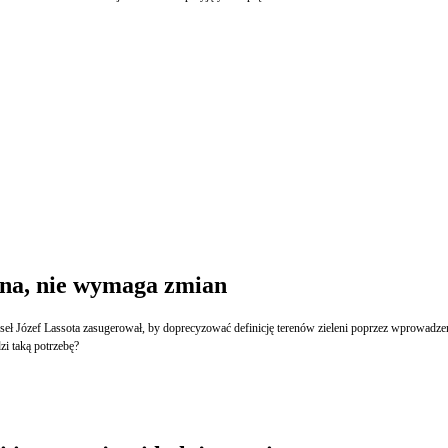
yjna, nie wymaga zmian
. Poseł Józef Lassota zasugerował, by doprecyzować definicję terenów zieleni poprzez wprowad
i taką potrzebę?