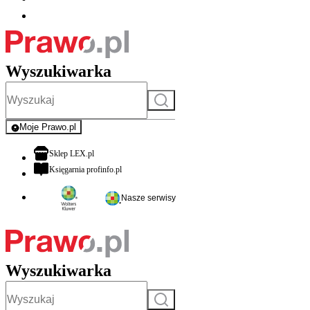
Wyszukiwarka
Szukaj
Moje Prawo.pl
- rejestracja i logowanie do serwisu
otwiera się w nowej karcie
Sklep LEX.pl
otwiera się w nowej karcie
Księgarnia profinfo.pl
Nasze serwisy
Wyszukiwarka
Szukaj