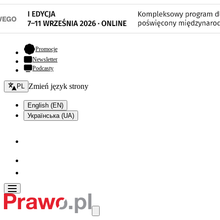
- otwiera się w nowej karcie
Promocje
Newsletter
Podcasty
Zmień język - bieżący:
Zmień język strony
PL
English (EN)
Українська (UA)