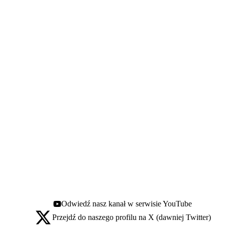
Odwiedź nasz kanał w serwisie YouTube
Youtube - otwiera się w nowej karcie
Przejdź do naszego profilu na X (dawniej Twitter)
X - otwiera się w nowej karcie