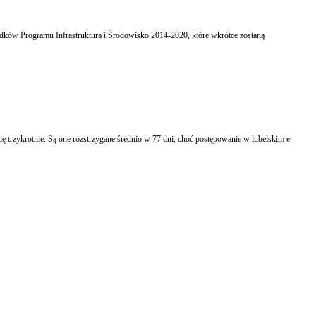
odków Programu Infrastruktura i Środowisko 2014-2020, które wkrótce zostaną
ę trzykrotnie. Są one rozstrzygane średnio w 77 dni, choć postępowanie w lubelskim e-