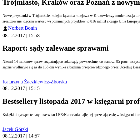
Trójmiasto, Kraków oraz Poznań z nowym
Nowe przystanki w Trójmieście, kolejna łącznica kolejowa w Krakowie czy modernizacja to
zrealizowane. Łączna wartość wspomnianych projektów to 816 mln zł z czego Unia Europejs
Norbert Bonin
08.12.2017 | 15:58
Raport: sądy zalewane sprawami
Niemal 14 milionów spraw rozpatrują co roku sądy powszechne, co stanowi 95 proc. wszystki
sądzie wydłużyło się aż do 135 dni wynika z badania przeprowadzonego
Katarzyna Żaczkiewicz-Zborska
08.12.2017 | 15:15
Bestsellery listopada 2017 w księgarni prof
Książki dotyczące tematyki serwisu LEX/Kancelaria najlepiej sprzedające się w księgarni int
Jacek Górski
08.12.2017 | 14:57