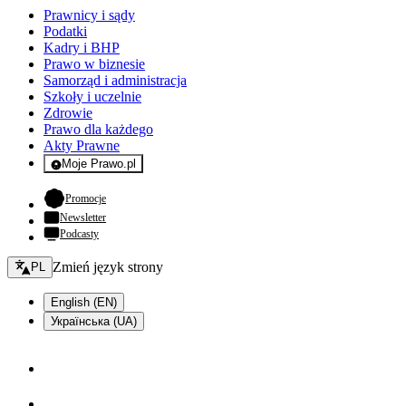
Prawnicy i sądy
Podatki
Kadry i BHP
Prawo w biznesie
Samorząd i administracja
Szkoły i uczelnie
Zdrowie
Prawo dla każdego
Akty Prawne
Moje Prawo.pl
- rejestracja i logowanie do serwisu
- otwiera się w nowej karcie
Promocje
Newsletter
Podcasty
Zmień język - bieżący:
Zmień język strony
PL
English (EN)
Українська (UA)