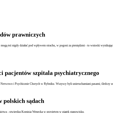
wodów prawniczych
ogą też nigdy działać pod wpływem strachu, w pogoni za pieniędzmi - to wnioski wynikające z
i pacjentów szpitala psychiatrycznego
 Nerwowo i Psychicznie Chorych w Rybniku. Wszyscy byli unieruchamiani pasami; śledczy ustala
 polskich sądach
ctwa - stwierdza Komisja Wenecka w przyjętym w piątek stanowisku.