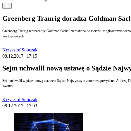
Greenberg Traurig doradza Goldman Sac
Greenberg Traurig reprezentuje Goldman Sachs International w związku z ogłoszonym wezwaniem o wartości 1 miliard PLN do sprzedaży 100 proc. akcji ROBYG S.A., jednego z wiodących deweloperów w Polsce, notowanego na Warszawskiej Giełdzie Papierów
Wartościowych.
Krzysztof Sobczak
08.12.2017 | 17:15
Sejm uchwalił nową ustawę o Sądzie Najw
Sejm uchwalił w piątek nową ustawę o Sądzie Najwyższym autorstwa prezydenta Andrzej Dudy. SN będzie z udziałem ławników badał skargi nadzwyczajne na prawomocne wyroki sądów od 1997 r. Powstanie w nim autonomiczna Izba Dyscyplinarna, w której też będą orzekać
ławnicy.
Krzysztof Sobczak
08.12.2017 | 17:03