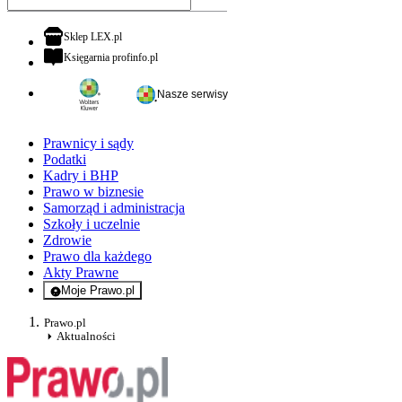
otwiera się w nowej karcie
Sklep LEX.pl
otwiera się w nowej karcie
Księgarnia profinfo.pl
Nasze serwisy
Prawnicy i sądy
Podatki
Kadry i BHP
Prawo w biznesie
Samorząd i administracja
Szkoły i uczelnie
Zdrowie
Prawo dla każdego
Akty Prawne
Moje Prawo.pl
- rejestracja i logowanie do serwisu
Prawo.pl
Aktualności