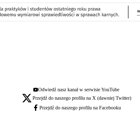
Odwiedź nasz kanał w serwisie YouTube
Youtube - otwiera się w nowej karcie
Przejdź do naszego profilu na X (dawniej Twitter)
X - otwiera się w nowej karcie
Przejdź do naszego profilu na Facebooku
Facebook - otwiera się w nowej karcie