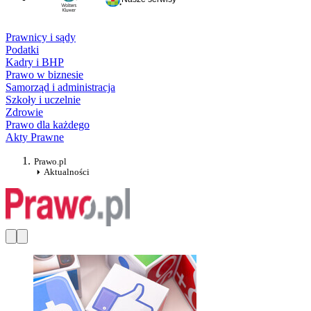
Prawnicy i sądy
Podatki
Kadry i BHP
Prawo w biznesie
Samorząd i administracja
Szkoły i uczelnie
Zdrowie
Prawo dla każdego
Akty Prawne
Prawo.pl
Aktualności