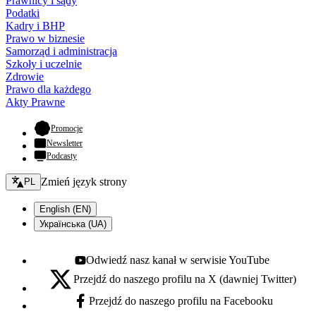
Prawnicy i sądy
Podatki
Kadry i BHP
Prawo w biznesie
Samorząd i administracja
Szkoły i uczelnie
Zdrowie
Prawo dla każdego
Akty Prawne
- otwiera się w nowej karcie
Promocje
Newsletter
Podcasty
Zmień język - bieżący:
Zmień język strony
PL
English (EN)
Українська (UA)
Odwiedź nasz kanał w serwisie YouTube
Youtube - otwiera się w nowej karcie
Przejdź do naszego profilu na X (dawniej Twitter)
X - otwiera się w nowej karcie
Przejdź do naszego profilu na Facebooku
Facebook - otwiera się w nowej karcie