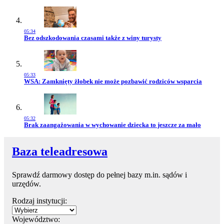
05:34
Przejdź do artykułu:
Bez odszkodowania czasami także z winy turysty
05:33
Przejdź do artykułu:
WSA: Zamknięty żłobek nie może pozbawić rodziców wsparcia
05:32
Przejdź do artykułu:
Brak zaangażowania w wychowanie dziecka to jeszcze za mało
Baza teleadresowa
Sprawdź darmowy dostęp do pełnej bazy m.in. sądów i
urzędów.
Rodzaj instytucji:
Województwo: