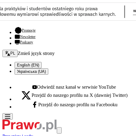
- otwiera się w nowej karcie
Promocje
Newsletter
Podcasty
Zmień język - bieżący:
Zmień język strony
PL
English (EN)
Українська (UA)
Odwiedź nasz kanał w serwisie YouTube
Youtube - otwiera się w nowej karcie
Przejdź do naszego profilu na X (dawniej Twitter)
X - otwiera się w nowej karcie
Przejdź do naszego profilu na Facebooku
Facebook - otwiera się w nowej karcie