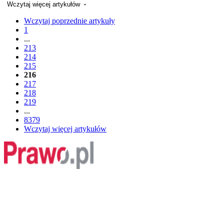
Wczytaj więcej artykułów
Wczytaj poprzednie artykuły
1
...
213
214
215
216
217
218
219
...
8379
Wczytaj więcej artykułów