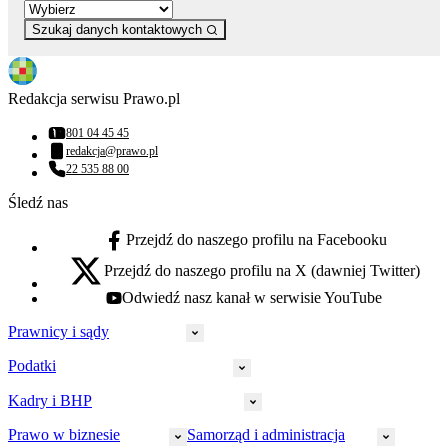
Szukaj danych kontaktowych
Redakcja serwisu Prawo.pl
801 04 45 45
Numer telefonu:
redakcja@prawo.pl
Adres email:
22 535 88 00
Numer telefonu:
Śledź nas
Przejdź do naszego profilu na Facebooku
facebook - otwiera się w nowej karcie
Przejdź do naszego profilu na X (dawniej Twitter)
x - otwiera się w nowej karcie
Odwiedź nasz kanał w serwisie YouTube
youtube - otwiera się w nowej karcie
Prawnicy i sądy
Podatki
Wymiar sprawiedliwości
Prawnicy
Kadry i BHP
PIT
Prokuratura
CIT
Prawo w biznesie
Samorząd i administracja
Policja