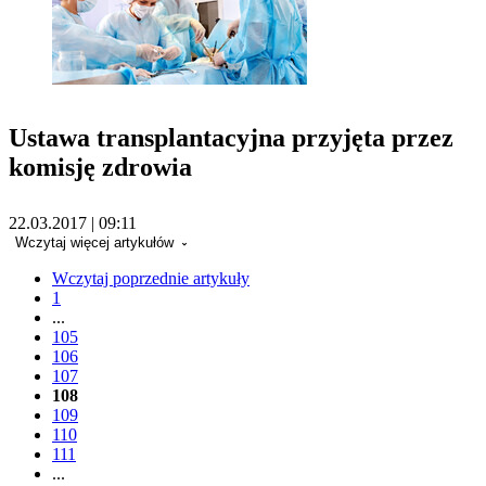
Ustawa transplantacyjna przyjęta przez
komisję zdrowia
22.03.2017 | 09:11
Wczytaj więcej artykułów
Wczytaj poprzednie artykuły
1
...
105
106
107
108
109
110
111
...