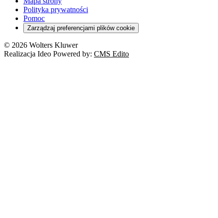
Turystyka
Mapa strony
Cło
Orzeczenia
Polityka prywatności
Deregulacja
RODO
Pomoc
Cyberbezpieczeństwo
Zarządzaj preferencjami plików cookie
Franczyza
Nowe technologie
© 2026 Wolters Kluwer
Prawo autorskie
Realizacja Ideo Powered by:
CMS Edito