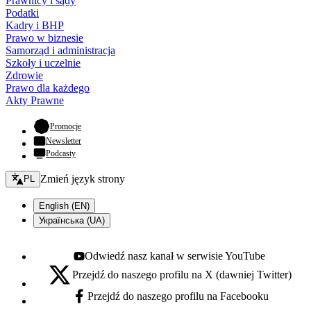
Prawnicy i sądy
Podatki
Kadry i BHP
Prawo w biznesie
Samorząd i administracja
Szkoły i uczelnie
Zdrowie
Prawo dla każdego
Akty Prawne
- otwiera się w nowej karcie
Promocje
Newsletter
Podcasty
Zmień język - bieżący:
Zmień język strony
PL
English (EN)
Українська (UA)
Odwiedź nasz kanał w serwisie YouTube
Youtube - otwiera się w nowej karcie
Przejdź do naszego profilu na X (dawniej Twitter)
X - otwiera się w nowej karcie
Przejdź do naszego profilu na Facebooku
Facebook - otwiera się w nowej karcie