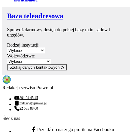
nieruchomości
Baza teleadresowa
Sprawdź darmowy dostęp do pełnej bazy m.in. sądów i
urzędów.
Rodzaj instytucji:
Województwo:
Szukaj danych kontaktowych
Redakcja serwisu Prawo.pl
801 04 45 45
Numer telefonu:
redakcja@prawo.pl
Adres email:
22 535 88 00
Numer telefonu:
Śledź nas
Przejdź do naszego profilu na Facebooku
facebook - otwiera się w nowej karcie