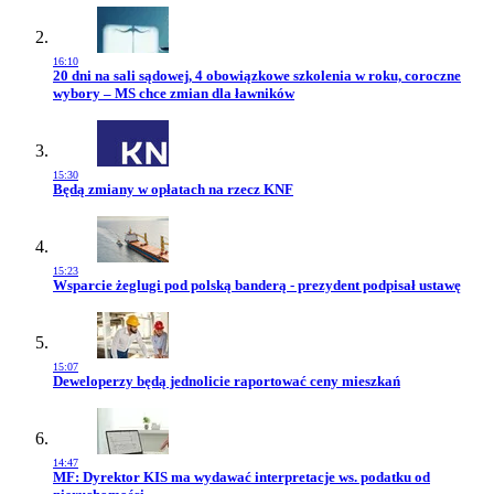
16:10
Przejdź do artykułu:
20 dni na sali sądowej, 4 obowiązkowe szkolenia w roku, coroczne
wybory – MS chce zmian dla ławników
15:30
Przejdź do artykułu:
Będą zmiany w opłatach na rzecz KNF
15:23
Przejdź do artykułu:
Wsparcie żeglugi pod polską banderą - prezydent podpisał ustawę
15:07
Przejdź do artykułu:
Deweloperzy będą jednolicie raportować ceny mieszkań
14:47
Przejdź do artykułu:
MF: Dyrektor KIS ma wydawać interpretacje ws. podatku od