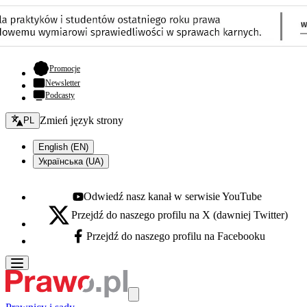
- otwiera się w nowej karcie
Promocje
Newsletter
Podcasty
Zmień język - bieżący:
Zmień język strony
PL
English (EN)
Українська (UA)
Odwiedź nasz kanał w serwisie YouTube
Youtube - otwiera się w nowej karcie
Przejdź do naszego profilu na X (dawniej Twitter)
X - otwiera się w nowej karcie
Przejdź do naszego profilu na Facebooku
Facebook - otwiera się w nowej karcie