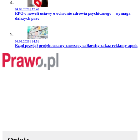
04.08.2026 | 17:48
Przejdź do artykułu:
RPO o noweli ustawy o ochronie zdrowia psychicznego – wymaga
dalszych prac
04.08.2026 | 14:51
Przejdź do artykułu:
Rząd przyjął projekt ustawy znoszący całkowity zakaz reklamy aptek