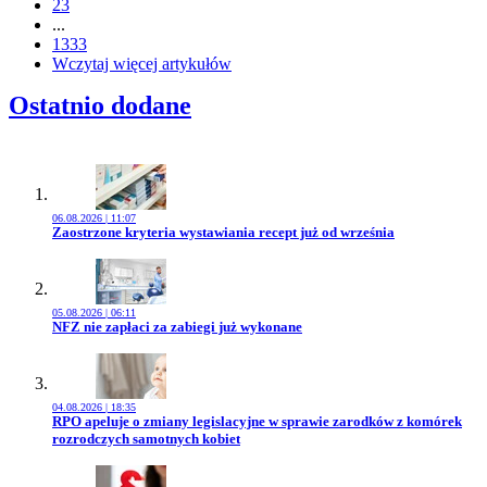
23
...
1333
Wczytaj więcej artykułów
Ostatnio dodane
06.08.2026 | 11:07
Przejdź do artykułu:
Zaostrzone kryteria wystawiania recept już od września
05.08.2026 | 06:11
Przejdź do artykułu:
NFZ nie zapłaci za zabiegi już wykonane
04.08.2026 | 18:35
Przejdź do artykułu:
RPO apeluje o zmiany legislacyjne w sprawie zarodków z komórek
rozrodczych samotnych kobiet