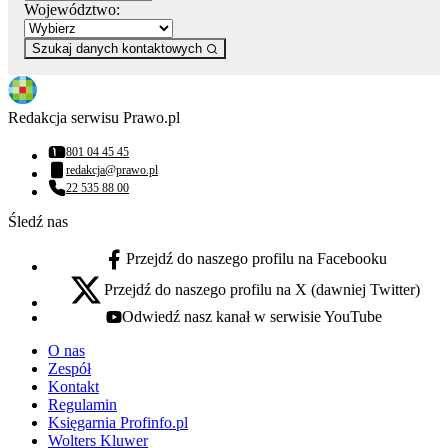
Województwo:
Szukaj danych kontaktowych
Redakcja serwisu Prawo.pl
801 04 45 45
Numer telefonu:
redakcja@prawo.pl
Adres email:
22 535 88 00
Numer telefonu:
Śledź nas
Przejdź do naszego profilu na Facebooku
facebook - otwiera się w nowej karcie
Przejdź do naszego profilu na X (dawniej Twitter)
x - otwiera się w nowej karcie
Odwiedź nasz kanał w serwisie YouTube
youtube - otwiera się w nowej karcie
O nas
Zespół
Kontakt
Regulamin
Księgarnia Profinfo.pl
Wolters Kluwer