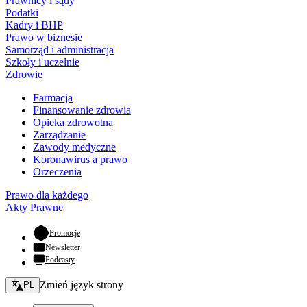
Prawnicy i sądy
Podatki
Kadry i BHP
Prawo w biznesie
Samorząd i administracja
Szkoły i uczelnie
Zdrowie
Farmacja
Finansowanie zdrowia
Opieka zdrowotna
Zarządzanie
Zawody medyczne
Koronawirus a prawo
Orzeczenia
Prawo dla każdego
Akty Prawne
- otwiera się w nowej karcie
Promocje
Newsletter
Podcasty
Zmień język - bieżący:
Zmień język strony
PL