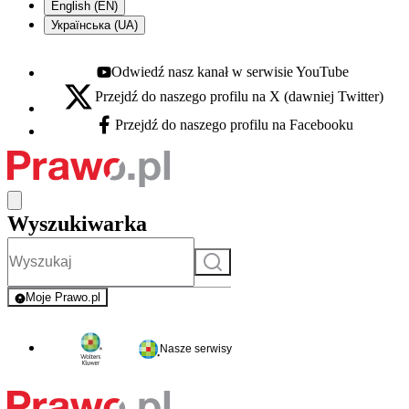
English (EN)
Українська (UA)
Odwiedź nasz kanał w serwisie YouTube
Youtube - otwiera się w nowej karcie
Przejdź do naszego profilu na X (dawniej Twitter)
X - otwiera się w nowej karcie
Przejdź do naszego profilu na Facebooku
Facebook - otwiera się w nowej karcie
Wyszukiwarka
Szukaj
Moje Prawo.pl
- rejestracja i logowanie do serwisu
Nasze serwisy