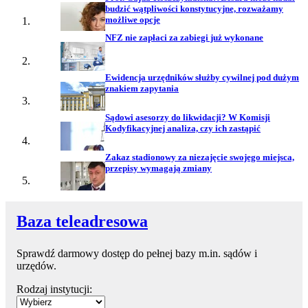
budzić wątpliwości konstytucyjne, rozważamy
możliwe opcje
NFZ nie zapłaci za zabiegi już wykonane
Ewidencja urzędników służby cywilnej pod dużym
znakiem zapytania
Sądowi asesorzy do likwidacji? W Komisji
Kodyfikacyjnej analiza, czy ich zastąpić
Zakaz stadionowy za niezajęcie swojego miejsca,
przepisy wymagają zmiany
Baza teleadresowa
Sprawdź darmowy dostęp do pełnej bazy m.in. sądów i
urzędów.
Rodzaj instytucji: