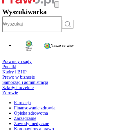
Wyszukiwarka
Szukaj
Nasze serwisy
Prawnicy i sądy
Podatki
Kadry i BHP
Prawo w biznesie
Samorząd i administracja
Szkoły i uczelnie
Zdrowie
Farmacja
Finansowanie zdrowia
Opieka zdrowotna
Zarządzanie
Zawody medyczne
Koronawirus a prawo