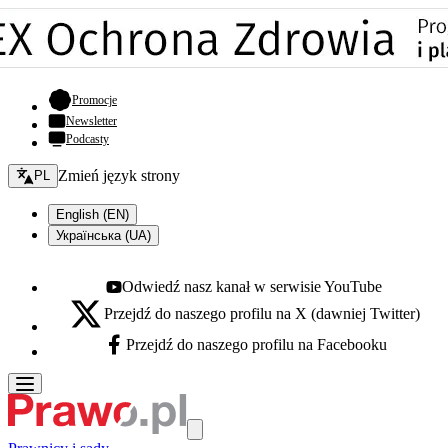
- otwiera się w nowej karcie
Promocje
Newsletter
Podcasty
Zmień język - bieżący:
Zmień język strony
PL
English (EN)
Українська (UA)
Odwiedź nasz kanał w serwisie YouTube
Youtube - otwiera się w nowej karcie
Przejdź do naszego profilu na X (dawniej Twitter)
X - otwiera się w nowej karcie
Przejdź do naszego profilu na Facebooku
Facebook - otwiera się w nowej karcie