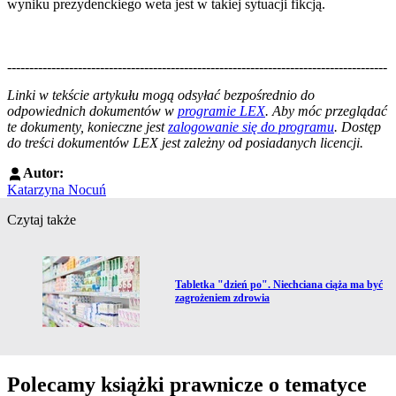
wyniku prezydenckiego weta jest w takiej sytuacji fikcją.
--------------------------------------------------------------------------------------
--------------------------------------------------------
Linki w tekście artykułu mogą odsyłać bezpośrednio do
odpowiednich dokumentów w
programie LEX
. Aby móc przeglądać
te dokumenty, konieczne jest
zalogowanie się do programu
. Dostęp
do treści dokumentów LEX jest zależny od posiadanych licencji.
Autor:
Katarzyna Nocuń
Czytaj także
Przejdź do artykułu:
Tabletka "dzień po". Niechciana ciąża ma być
zagrożeniem zdrowia
Polecamy książki prawnicze o tematyce