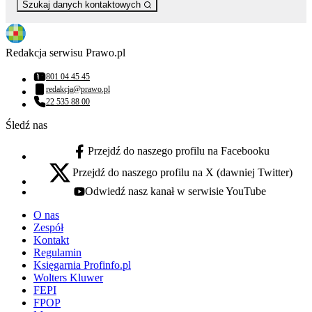
Szukaj danych kontaktowych
Redakcja serwisu Prawo.pl
801 04 45 45
Numer telefonu:
redakcja@prawo.pl
Adres email:
22 535 88 00
Numer telefonu:
Śledź nas
Przejdź do naszego profilu na Facebooku
facebook - otwiera się w nowej karcie
Przejdź do naszego profilu na X (dawniej Twitter)
x - otwiera się w nowej karcie
Odwiedź nasz kanał w serwisie YouTube
youtube - otwiera się w nowej karcie
O nas
Zespół
Kontakt
Regulamin
Księgarnia Profinfo.pl
Wolters Kluwer
FEPI
FPOP