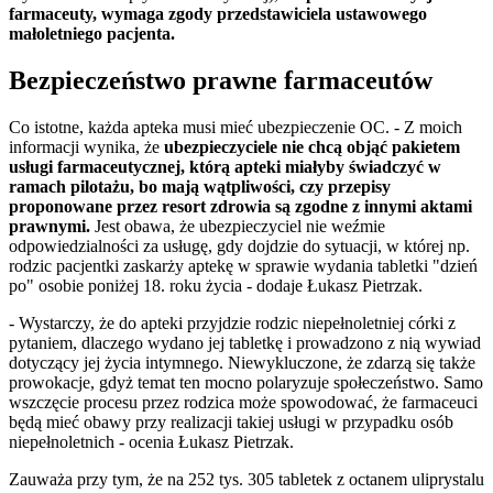
farmaceuty, wymaga zgody przedstawiciela ustawowego
małoletniego pacjenta.
Bezpieczeństwo prawne farmaceutów
Co istotne, każda apteka musi mieć ubezpieczenie OC. - Z moich
informacji wynika, że
ubezpieczyciele nie chcą objąć pakietem
usługi farmaceutycznej, którą apteki miałyby świadczyć w
ramach pilotażu, bo mają wątpliwości, czy przepisy
proponowane przez resort zdrowia są zgodne z innymi aktami
prawnymi.
Jest obawa, że ubezpieczyciel nie weźmie
odpowiedzialności za usługę, gdy dojdzie do sytuacji, w której np.
rodzic pacjentki zaskarży aptekę w sprawie wydania tabletki "dzień
po" osobie poniżej 18. roku życia - dodaje Łukasz Pietrzak.
- Wystarczy, że do apteki przyjdzie rodzic niepełnoletniej córki z
pytaniem, dlaczego wydano jej tabletkę i prowadzono z nią wywiad
dotyczący jej życia intymnego. Niewykluczone, że zdarzą się także
prowokacje, gdyż temat ten mocno polaryzuje społeczeństwo. Samo
wszczęcie procesu przez rodzica może spowodować, że farmaceuci
będą mieć obawy przy realizacji takiej usługi w przypadku osób
niepełnoletnich - ocenia Łukasz Pietrzak.
Zauważa przy tym, że na 252 tys. 305 tabletek z octanem uliprystalu