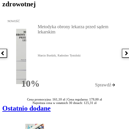
zdrowotnej
Przejdź do: Metodyka obrony lekarza przed sądem lekarskim, Marc
NOWOŚĆ
Metodyka obrony lekarza przed sądem
lekarskim
Poprzednia książka
N
Marcin Burdzik, Radosław Tymiński
10%
Sprawdź
Rabatu
Cena promocyjna: 161,10 zł |
Cena regularna: 179,00 zł
Najniższa cena w ostatnich 30 dniach: 125,31 zł
Ostatnio dodane