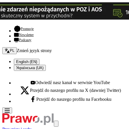
- otwiera się w nowej karcie
Promocje
Newsletter
Podcasty
Zmień język - bieżący:
Zmień język strony
PL
English (EN)
Українська (UA)
Odwiedź nasz kanał w serwisie YouTube
Youtube - otwiera się w nowej karcie
Przejdź do naszego profilu na X (dawniej Twitter)
X - otwiera się w nowej karcie
Przejdź do naszego profilu na Facebooku
Facebook - otwiera się w nowej karcie