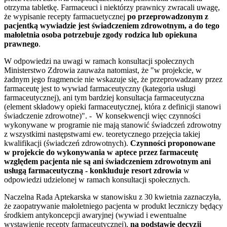
otrzyma tabletkę. Farmaceuci i niektórzy prawnicy zwracali uwagę,
że wypisanie recepty farmacuetycznej
po przeprowadzonym z
pacjentką wywiadzie jest świadczeniem zdrowotnym, a do tego
małoletnia osoba potrzebuje zgody rodzica lub opiekuna
prawnego
.
W odpowiedzi na uwagi w ramach konsultacji społecznych
Ministerstwo Zdrowia zauważa natomiast, że "w projekcie, w
żadnym jego fragmencie nie wskazuje się, że przeprowadzany przez
farmaceutę jest to wywiad farmaceutyczny (kategoria usługi
farmaceutycznej), ani tym bardziej konsultacja farmaceutyczna
(element składowy opieki farmaceutycznej, która z definicji stanowi
świadczenie zdrowotne)". - W konsekwencji więc czynności
wykonywane w programie nie mają stanowić świadczeń zdrowotny
z wszystkimi następstwami ew. teoretycznego przejęcia takiej
kwalifikacji (świadczeń zdrowotnych).
Czynności proponowane
w projekcie do wykonywania w aptece przez farmaceutę
względem pacjenta nie są ani świadczeniem zdrowotnym ani
usługą farmaceutyczną - konkluduje resort zdrowia
w
odpowiedzi udzielonej w ramach konsultacji społecznych.
Naczelna Rada Aptekarska w stanowisku z 30 kwietnia zaznaczyła,
że zaopatrywanie małoletniego pacjenta w produkt leczniczy będący
środkiem antykoncepcji awaryjnej (wywiad i ewentualne
wystawienie recepty farmaceutycznej),
na podstawie decyzji