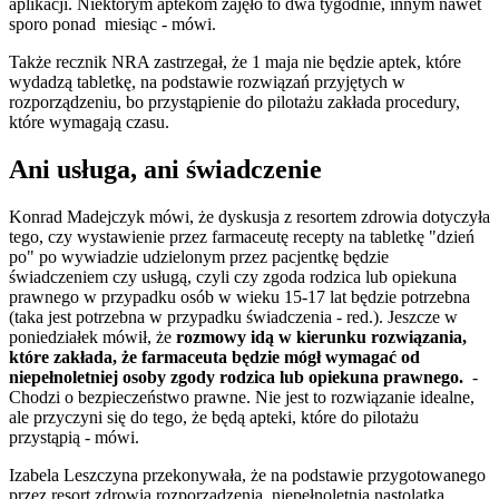
aplikacji. Niektórym aptekom zajęło to dwa tygodnie, innym nawet
sporo ponad miesiąc - mówi.
Także recznik NRA zastrzegał, że 1 maja nie będzie aptek, które
wydadzą tabletkę, na podstawie rozwiązań przyjętych w
rozporządzeniu, bo przystąpienie do pilotażu zakłada procedury,
które wymagają czasu.
Ani usługa, ani świadczenie
Konrad Madejczyk mówi, że dyskusja z resortem zdrowia dotyczyła
tego, czy wystawienie przez farmaceutę recepty na tabletkę "dzień
po" po wywiadzie udzielonym przez pacjentkę będzie
świadczeniem czy usługą, czyli czy zgoda rodzica lub opiekuna
prawnego w przypadku osób w wieku 15-17 lat będzie potrzebna
(taka jest potrzebna w przypadku świadczenia - red.). Jeszcze w
poniedziałek mówił, że
rozmowy idą w kierunku rozwiązania,
które zakłada, że farmaceuta będzie mógł wymagać od
niepełnoletniej osoby zgody rodzica lub opiekuna prawnego.
-
Chodzi o bezpieczeństwo prawne. Nie jest to rozwiązanie idealne,
ale przyczyni się do tego, że będą apteki, które do pilotażu
przystąpią - mówi.
Izabela Leszczyna przekonywała, że na podstawie przygotowanego
przez resort zdrowia rozporządzenia, niepełnoletnia nastolatka