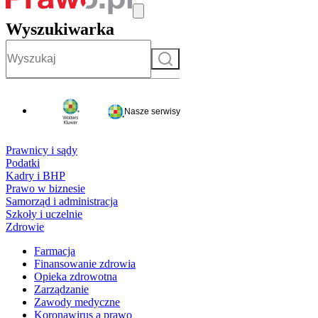
Wyszukiwarka
Szukaj
Nasze serwisy
Prawnicy i sądy
Podatki
Kadry i BHP
Prawo w biznesie
Samorząd i administracja
Szkoły i uczelnie
Zdrowie
Farmacja
Finansowanie zdrowia
Opieka zdrowotna
Zarządzanie
Zawody medyczne
Koronawirus a prawo