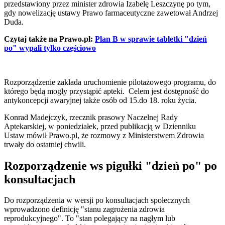
przedstawiony przez minister zdrowia Izabelę Leszczynę po tym,
gdy nowelizację ustawy Prawo farmaceutyczne zawetował Andrzej
Duda.
Czytaj także na Prawo.pl:
Plan B w sprawie tabletki "dzień
po" wypali tylko częściowo
Rozporządzenie zakłada uruchomienie pilotażowego programu, do
którego będą mogły przystąpić apteki. Celem jest dostępność do
antykoncepcji awaryjnej także osób od 15.do 18. roku życia.
Konrad Madejczyk, rzecznik prasowy Naczelnej Rady
Aptekarskiej, w poniedziałek, przed publikacją w Dzienniku
Ustaw mówił Prawo.pl, że rozmowy z Ministerstwem Zdrowia
trwały do ostatniej chwili.
Rozporządzenie ws pigułki "dzień po" po
konsultacjach
Do rozporządzenia w wersji po konsultacjach społecznych
wprowadzono definicję "stanu zagrożenia zdrowia
reprodukcyjnego". To "stan polegający na nagłym lub