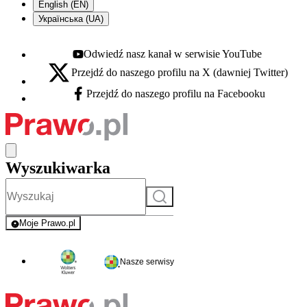
English (EN)
Українська (UA)
Odwiedź nasz kanał w serwisie YouTube
Youtube - otwiera się w nowej karcie
Przejdź do naszego profilu na X (dawniej Twitter)
X - otwiera się w nowej karcie
Przejdź do naszego profilu na Facebooku
Facebook - otwiera się w nowej karcie
Wyszukiwarka
Szukaj
Moje Prawo.pl
- rejestracja i logowanie do serwisu
Nasze serwisy