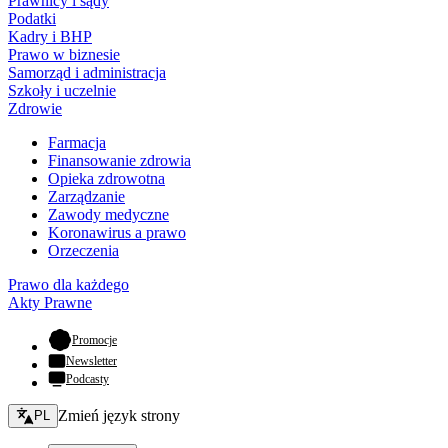
Prawnicy i sądy
Podatki
Kadry i BHP
Prawo w biznesie
Samorząd i administracja
Szkoły i uczelnie
Zdrowie
Farmacja
Finansowanie zdrowia
Opieka zdrowotna
Zarządzanie
Zawody medyczne
Koronawirus a prawo
Orzeczenia
Prawo dla każdego
Akty Prawne
- otwiera się w nowej karcie
Promocje
Newsletter
Podcasty
Zmień język - bieżący:
Zmień język strony
PL