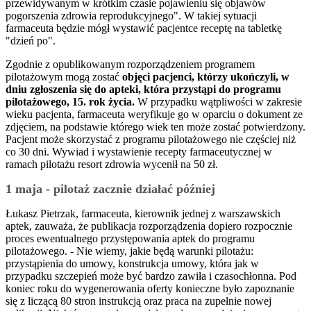
przewidywanym w krótkim czasie pojawieniu się objawów
pogorszenia zdrowia reprodukcyjnego". W takiej sytuacji
farmaceuta będzie mógł wystawić pacjentce receptę na tabletkę
"dzień po".
Zgodnie z opublikowanym rozporządzeniem programem
pilotażowym mogą zostać
objęci pacjenci, którzy ukończyli, w
dniu zgłoszenia się do apteki, która przystąpi do programu
pilotażowego, 15. rok życia.
W przypadku wątpliwości w zakresie
wieku pacjenta, farmaceuta weryfikuje go w oparciu o dokument ze
zdjęciem, na podstawie którego wiek ten może zostać potwierdzony.
Pacjent może skorzystać z programu pilotażowego nie częściej niż
co 30 dni. Wywiad i wystawienie recepty farmaceutycznej w
ramach pilotażu resort zdrowia wycenił na 50 zł.
1 maja - pilotaż zacznie działać później
Łukasz Pietrzak, farmaceuta, kierownik jednej z warszawskich
aptek, zauważa, że publikacja rozporządzenia dopiero rozpocznie
proces ewentualnego przystępowania aptek do programu
pilotażowego. - Nie wiemy, jakie będą warunki pilotażu:
przystąpienia do umowy, konstrukcja umowy, która jak w
przypadku szczepień może być bardzo zawiła i czasochłonna. Pod
koniec roku do wygenerowania oferty konieczne było zapoznanie
się z liczącą 80 stron instrukcją oraz praca na zupełnie nowej