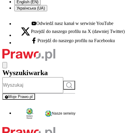
English (EN)
Українська (UA)
Odwiedź nasz kanał w serwisie YouTube
Youtube - otwiera się w nowej karcie
Przejdź do naszego profilu na X (dawniej Twitter)
X - otwiera się w nowej karcie
Przejdź do naszego profilu na Facebooku
Facebook - otwiera się w nowej karcie
Wyszukiwarka
Szukaj
Moje Prawo.pl
- rejestracja i logowanie do serwisu
Nasze serwisy