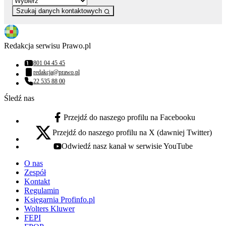
Szukaj danych kontaktowych
Redakcja serwisu Prawo.pl
801 04 45 45
Numer telefonu:
redakcja@prawo.pl
Adres email:
22 535 88 00
Numer telefonu:
Śledź nas
Przejdź do naszego profilu na Facebooku
facebook - otwiera się w nowej karcie
Przejdź do naszego profilu na X (dawniej Twitter)
x - otwiera się w nowej karcie
Odwiedź nasz kanał w serwisie YouTube
youtube - otwiera się w nowej karcie
O nas
Zespół
Kontakt
Regulamin
Księgarnia Profinfo.pl
Wolters Kluwer
FEPI