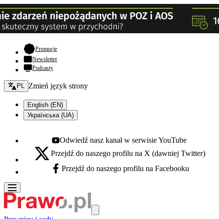
- otwiera się w nowej karcie
Promocje
Newsletter
Podcasty
Zmień język - bieżący:
Zmień język strony
PL
English (EN)
Українська (UA)
Odwiedź nasz kanał w serwisie YouTube
Youtube - otwiera się w nowej karcie
Przejdź do naszego profilu na X (dawniej Twitter)
X - otwiera się w nowej karcie
Przejdź do naszego profilu na Facebooku
Facebook - otwiera się w nowej karcie