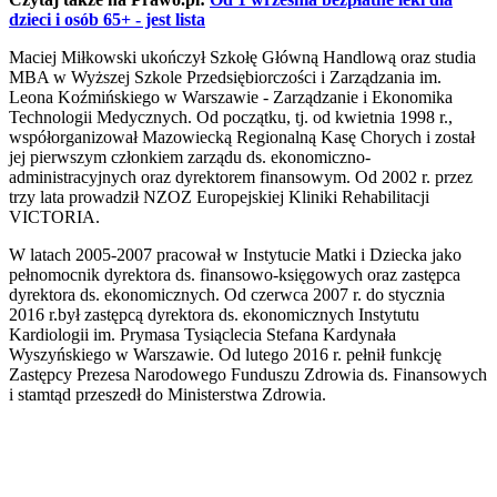
dzieci i osób 65+ - jest lista
Maciej Miłkowski ukończył Szkołę Główną Handlową oraz studia
MBA w Wyższej Szkole Przedsiębiorczości i Zarządzania im.
Leona Koźmińskiego w Warszawie - Zarządzanie i Ekonomika
Technologii Medycznych. Od początku, tj. od kwietnia 1998 r.,
współorganizował Mazowiecką Regionalną Kasę Chorych i został
jej pierwszym członkiem zarządu ds. ekonomiczno-
administracyjnych oraz dyrektorem finansowym. Od 2002 r. przez
trzy lata prowadził NZOZ Europejskiej Kliniki Rehabilitacji
VICTORIA.
W latach 2005-2007 pracował w Instytucie Matki i Dziecka jako
pełnomocnik dyrektora ds. finansowo-księgowych oraz zastępca
dyrektora ds. ekonomicznych. Od czerwca 2007 r. do stycznia
2016 r.był zastępcą dyrektora ds. ekonomicznych Instytutu
Kardiologii im. Prymasa Tysiąclecia Stefana Kardynała
Wyszyńskiego w Warszawie. Od lutego 2016 r. pełnił funkcję
Zastępcy Prezesa Narodowego Funduszu Zdrowia ds. Finansowych
i stamtąd przeszedł do Ministerstwa Zdrowia.