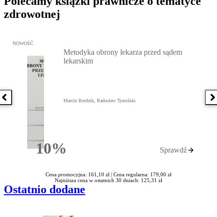
Polecamy książki prawnicze o tematyce
zdrowotnej
Przejdź do: Metodyka obrony lekarza przed sądem lekarskim, Marc
NOWOŚĆ
Metodyka obrony lekarza przed sądem
lekarskim
Poprzednia książka
N
Marcin Burdzik, Radosław Tymiński
10%
Sprawdź
Rabatu
Cena promocyjna: 161,10 zł |
Cena regularna: 179,00 zł
Najniższa cena w ostatnich 30 dniach: 125,31 zł
Ostatnio dodane