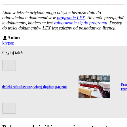
--------------------------------------------------------------------------------------
--------------------------------------------------------
Linki w tekście artykułu mogą odsyłać bezpośrednio do
odpowiednich dokumentów w
programie LEX
. Aby móc przeglądać
te dokumenty, konieczne jest
zalogowanie się do programu
. Dostęp
do treści dokumentów LEX jest zależny od posiadanych licencji.
Autor:
kn/pap
Czytaj także
Poprzedni slide
Prze
Prze
ź do artykułu:
żały leki refundowane, więcej dopłacą pacjenci
rec
Kolejny slide