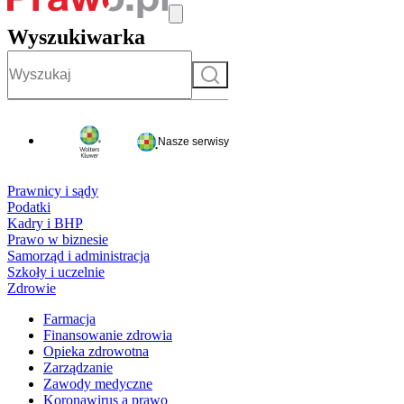
Wyszukiwarka
Szukaj
Nasze serwisy
Prawnicy i sądy
Podatki
Kadry i BHP
Prawo w biznesie
Samorząd i administracja
Szkoły i uczelnie
Zdrowie
Farmacja
Finansowanie zdrowia
Opieka zdrowotna
Zarządzanie
Zawody medyczne
Koronawirus a prawo