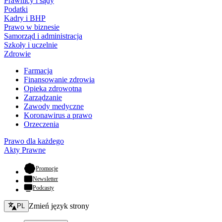
Prawnicy i sądy
Podatki
Kadry i BHP
Prawo w biznesie
Samorząd i administracja
Szkoły i uczelnie
Zdrowie
Farmacja
Finansowanie zdrowia
Opieka zdrowotna
Zarządzanie
Zawody medyczne
Koronawirus a prawo
Orzeczenia
Prawo dla każdego
Akty Prawne
- otwiera się w nowej karcie
Promocje
Newsletter
Podcasty
Zmień język - bieżący:
Zmień język strony
PL