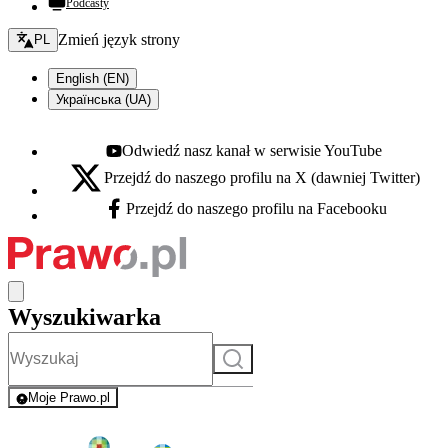
Podcasty
Zmień język - bieżący:
Zmień język strony
PL
English (EN)
Українська (UA)
Odwiedź nasz kanał w serwisie YouTube
Youtube - otwiera się w nowej karcie
Przejdź do naszego profilu na X (dawniej Twitter)
X - otwiera się w nowej karcie
Przejdź do naszego profilu na Facebooku
Facebook - otwiera się w nowej karcie
Wyszukiwarka
Szukaj
Moje Prawo.pl
- rejestracja i logowanie do serwisu