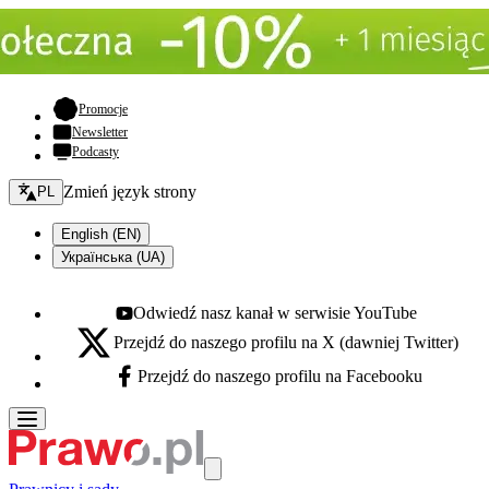
- otwiera się w nowej karcie
Promocje
Newsletter
Podcasty
Zmień język - bieżący:
Zmień język strony
PL
English (EN)
Українська (UA)
Odwiedź nasz kanał w serwisie YouTube
Youtube - otwiera się w nowej karcie
Przejdź do naszego profilu na X (dawniej Twitter)
X - otwiera się w nowej karcie
Przejdź do naszego profilu na Facebooku
Facebook - otwiera się w nowej karcie