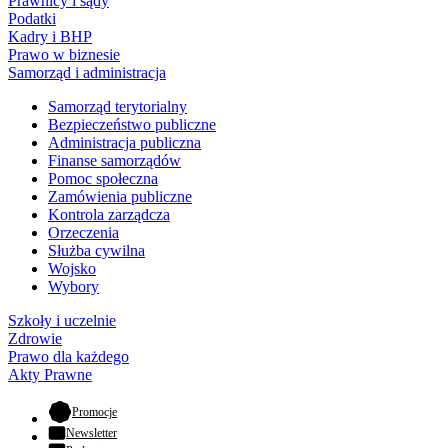
Prawnicy i sądy
Podatki
Kadry i BHP
Prawo w biznesie
Samorząd i administracja
Samorząd terytorialny
Bezpieczeństwo publiczne
Administracja publiczna
Finanse samorządów
Pomoc społeczna
Zamówienia publiczne
Kontrola zarządcza
Orzeczenia
Służba cywilna
Wojsko
Wybory
Szkoły i uczelnie
Zdrowie
Prawo dla każdego
Akty Prawne
- otwiera się w nowej karcie
Promocje
Newsletter