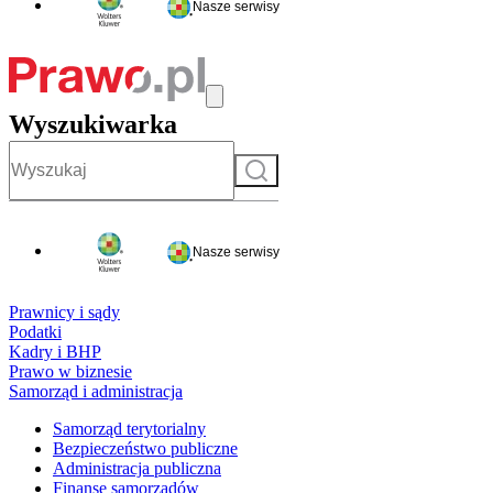
Nasze serwisy
Wyszukiwarka
Szukaj
Nasze serwisy
Prawnicy i sądy
Podatki
Kadry i BHP
Prawo w biznesie
Samorząd i administracja
Samorząd terytorialny
Bezpieczeństwo publiczne
Administracja publiczna
Finanse samorządów