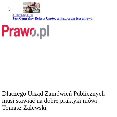
05.08.2026 | 05:30
Przejdź do artykułu:
Jest Centralny Rejestr Umów, tylko... czym jest umowa
Dlaczego Urząd Zamówień Publicznych
musi stawiać na dobre praktyki mówi
Tomasz Zalewski