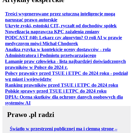
Treści wygenerowane przez sztuczną inteligencje mogą
otwiera się w nowej karcie
naruszać prawo autorskie
otwiera 
Ukryte zyski, estoński CIT, ryczałt od dochodów spółek
otwiera się w no
Nowelizacja naprawcza KPC zażalenia zmiany
PODCAST #40: Lekarz czy algorytm? O roli AI w prawie
otwiera się w nowej karcie
medycznym mówi Michał Chodorek
Analiza ryzyka w kontekście oceny dostawców - rola
otwiera się w nowe
Administratora i Podmiotu przetwarzającego
Łamanie praw człowieka - lista najbardziej doświadczonych
otwiera się w nowej karcie
prawników w Polsce do 2024 r.
Polscy prawnicy przed TSUE i ETPC do 2024 roku - podział
otwiera się w nowej karcie
wg miast i województw
otwiera
Ranking prawników przed TSUE i ETPC do 2024 roku
otwiera się w
Polskie sprawy przed TSUE i ETPC do 2024 roku
DPIA: Ocena skutków dla ochrony danych osobowych dla
otwiera się w nowej karcie
systemów AI
Prawo .pl radzi
Światło w przestrzeni publicznej ma i ciemną stronę –