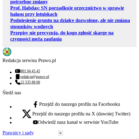
potrzebne zmiany
Prof. Habdas: SN porządkuje orzecznictwo w sprawie
hałasu przy lotniskach
Podniesienie gruntu na działce dozwolone, ale nie zmiana
stosunków wodnych
Przepisy nie precyzują, do kogo zgłosić skargę na
czynności męża zaufania
Redakcja serwisu Prawo.pl
801 04 45 45
Numer telefonu:
redakcja@prawo.pl
Adres email:
22 535 88 00
Numer telefonu:
Śledź nas
Przejdź do naszego profilu na Facebooku
facebook - otwiera się w nowej karcie
Przejdź do naszego profilu na X (dawniej Twitter)
x - otwiera się w nowej karcie
Odwiedź nasz kanał w serwisie YouTube
youtube - otwiera się w nowej karcie
Prawnicy i sądy