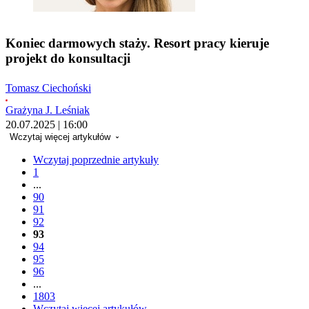
Koniec darmowych staży. Resort pracy kieruje
projekt do konsultacji
Tomasz Ciechoński
Grażyna J. Leśniak
20.07.2025 | 16:00
Wczytaj więcej artykułów
Wczytaj poprzednie artykuły
1
...
90
91
92
93
94
95
96
...
1803
Wczytaj więcej artykułów