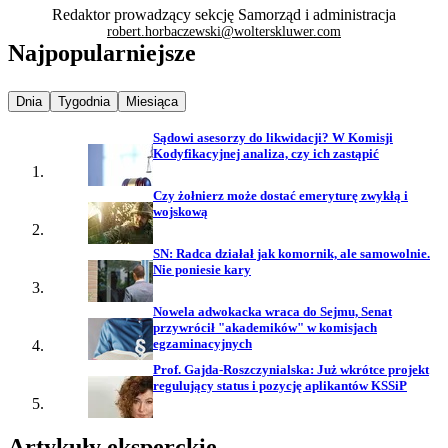
Redaktor prowadzący sekcję Samorząd i administracja
robert.horbaczewski@wolterskluwer.com
Najpopularniejsze
Najpopularniejsze wiadomości z
Najpopularniejsze wiadomości z
Najpopularniejsze wiadomości z
Dnia
Tygodnia
Miesiąca
Sądowi asesorzy do likwidacji? W Komisji
Kodyfikacyjnej analiza, czy ich zastąpić
Czy żołnierz może dostać emeryturę zwykłą i
wojskową
SN: Radca działał jak komornik, ale samowolnie.
Nie poniesie kary
Nowela adwokacka wraca do Sejmu, Senat
przywrócił "akademików" w komisjach
egzaminacyjnych
Prof. Gajda-Roszczynialska: Już wkrótce projekt
regulujący status i pozycję aplikantów KSSiP
Artykuły eksperckie