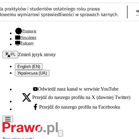
- otwiera się w nowej karcie
Promocje
Newsletter
Podcasty
Zmień język - bieżący:
Zmień język strony
PL
English (EN)
Українська (UA)
Odwiedź nasz kanał w serwisie YouTube
Youtube - otwiera się w nowej karcie
Przejdź do naszego profilu na X (dawniej Twitter)
X - otwiera się w nowej karcie
Przejdź do naszego profilu na Facebooku
Facebook - otwiera się w nowej karcie