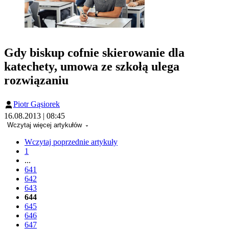
Gdy biskup cofnie skierowanie dla
katechety, umowa ze szkołą ulega
rozwiązaniu
Piotr Gąsiorek
16.08.2013 | 08:45
Wczytaj więcej artykułów
Wczytaj poprzednie artykuły
1
...
641
642
643
644
645
646
647