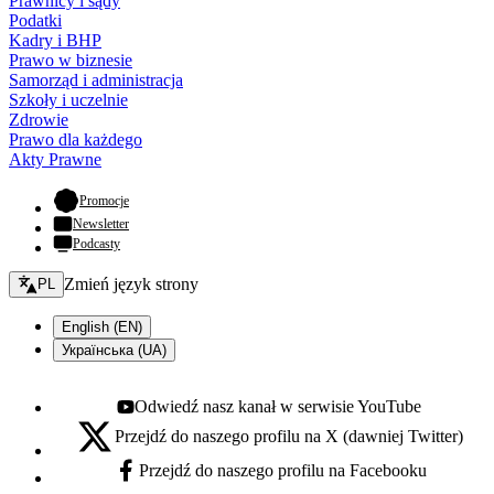
Prawnicy i sądy
Podatki
Kadry i BHP
Prawo w biznesie
Samorząd i administracja
Szkoły i uczelnie
Zdrowie
Prawo dla każdego
Akty Prawne
- otwiera się w nowej karcie
Promocje
Newsletter
Podcasty
Zmień język - bieżący:
Zmień język strony
PL
English (EN)
Українська (UA)
Odwiedź nasz kanał w serwisie YouTube
Youtube - otwiera się w nowej karcie
Przejdź do naszego profilu na X (dawniej Twitter)
X - otwiera się w nowej karcie
Przejdź do naszego profilu na Facebooku
Facebook - otwiera się w nowej karcie