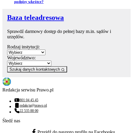
podpisy wkrótce?
Baza teleadresowa
Sprawdź darmowy dostęp do pełnej bazy m.in. sądów i
urzędów.
Rodzaj instytucji:
Województwo:
Szukaj danych kontaktowych
Redakcja serwisu Prawo.pl
801 04 45 45
Numer telefonu:
redakcja@prawo.pl
Adres email:
22 535 88 00
Numer telefonu:
Śledź nas
Przejdź do naszego profilu na Facebooku