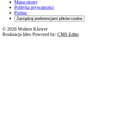
Turystyka
Mapa strony
Cło
Orzeczenia
Polityka prywatności
Deregulacja
RODO
Pomoc
Cyberbezpieczeństwo
Zarządzaj preferencjami plików cookie
Franczyza
Nowe technologie
© 2026 Wolters Kluwer
Prawo autorskie
Realizacja Ideo Powered by:
CMS Edito