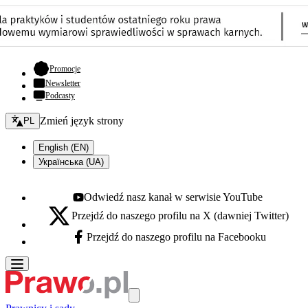
- otwiera się w nowej karcie
Promocje
Newsletter
Podcasty
Zmień język - bieżący:
Zmień język strony
PL
English (EN)
Українська (UA)
Odwiedź nasz kanał w serwisie YouTube
Youtube - otwiera się w nowej karcie
Przejdź do naszego profilu na X (dawniej Twitter)
X - otwiera się w nowej karcie
Przejdź do naszego profilu na Facebooku
Facebook - otwiera się w nowej karcie