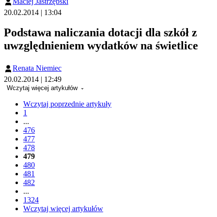
Maciej Jastrzębski
20.02.2014 | 13:04
Podstawa naliczania dotacji dla szkół z
uwzględnieniem wydatków na świetlice
Renata Niemiec
20.02.2014 | 12:49
Wczytaj więcej artykułów
Wczytaj poprzednie artykuły
1
...
476
477
478
479
480
481
482
...
1324
Wczytaj więcej artykułów