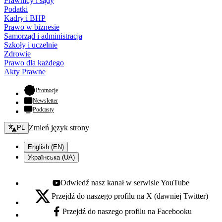
Prawnicy i sądy
Podatki
Kadry i BHP
Prawo w biznesie
Samorząd i administracja
Szkoły i uczelnie
Zdrowie
Prawo dla każdego
Akty Prawne
- otwiera się w nowej karcie
Promocje
Newsletter
Podcasty
Zmień język - bieżący:
Zmień język strony
PL
English (EN)
Українська (UA)
Odwiedź nasz kanał w serwisie YouTube
Youtube - otwiera się w nowej karcie
Przejdź do naszego profilu na X (dawniej Twitter)
X - otwiera się w nowej karcie
Przejdź do naszego profilu na Facebooku
Facebook - otwiera się w nowej karcie