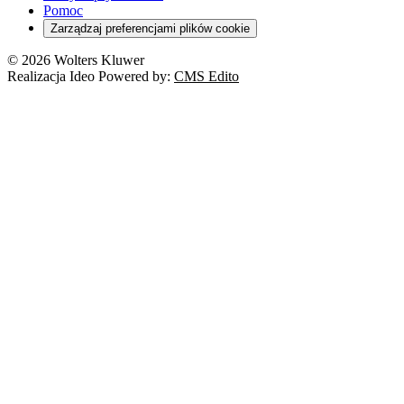
RODO
Pomoc
Cyberbezpieczeństwo
Zarządzaj preferencjami plików cookie
Franczyza
Nowe technologie
© 2026 Wolters Kluwer
Prawo autorskie
Realizacja Ideo Powered by:
CMS Edito