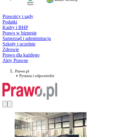
Prawnicy i sądy
Podatki
Kadry i BHP
Prawo w biznesie
Samorząd i administracja
Szkoły i uczelnie
Zdrowie
Prawo dla każdego
Akty Prawne
Prawo.pl
Pytania i odpowiedzi