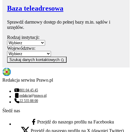
Baza teleadresowa
Sprawdź darmowy dostęp do pełnej bazy m.in. sądów i
urzędów.
Rodzaj instytucji:
Województwo:
Szukaj danych kontaktowych
Redakcja serwisu Prawo.pl
801 04 45 45
Numer telefonu:
redakcja@prawo.pl
Adres email:
22 535 88 00
Numer telefonu:
Śledź nas
Przejdź do naszego profilu na Facebooku
facebook - otwiera się w nowej karcie
Przejdź do naszego profilu na X (dawniej Twitter)