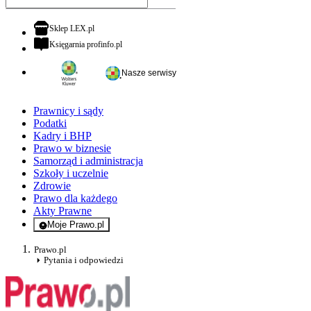
otwiera się w nowej karcie
Sklep LEX.pl
otwiera się w nowej karcie
Księgarnia profinfo.pl
Nasze serwisy
Prawnicy i sądy
Podatki
Kadry i BHP
Prawo w biznesie
Samorząd i administracja
Szkoły i uczelnie
Zdrowie
Prawo dla każdego
Akty Prawne
Moje Prawo.pl
- rejestracja i logowanie do serwisu
Prawo.pl
Pytania i odpowiedzi