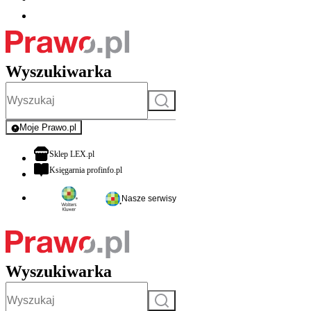
Wyszukiwarka
Szukaj
Moje Prawo.pl
- rejestracja i logowanie do serwisu
otwiera się w nowej karcie
Sklep LEX.pl
otwiera się w nowej karcie
Księgarnia profinfo.pl
Nasze serwisy
Wyszukiwarka
Szukaj