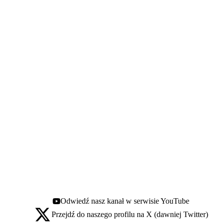
Odwiedź nasz kanał w serwisie YouTube
Youtube - otwiera się w nowej karcie
Przejdź do naszego profilu na X (dawniej Twitter)
X - otwiera się w nowej karcie