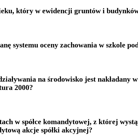
 cieku, który w ewidencji gruntów i budynkó
anę systemu oceny zachowania w szkole po
ziaływania na środowisko jest nakładany 
tura 2000?
ach w spółce komandytowej, z której wystą
ytową akcje spółki akcyjnej?