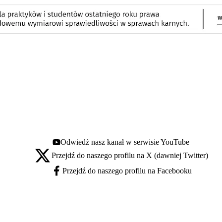
Odwiedź nasz kanał w serwisie YouTube
Youtube - otwiera się w nowej karcie
Przejdź do naszego profilu na X (dawniej Twitter)
X - otwiera się w nowej karcie
Przejdź do naszego profilu na Facebooku
Facebook - otwiera się w nowej karcie