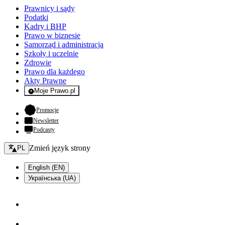
Prawnicy i sądy
Podatki
Kadry i BHP
Prawo w biznesie
Samorząd i administracja
Szkoły i uczelnie
Zdrowie
Prawo dla każdego
Akty Prawne
Moje Prawo.pl
- rejestracja i logowanie do serwisu
- otwiera się w nowej karcie
Promocje
Newsletter
Podcasty
Zmień język - bieżący:
Zmień język strony
PL
English (EN)
Українська (UA)