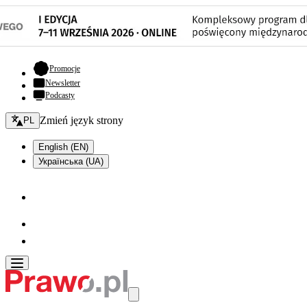
- otwiera się w nowej karcie
Promocje
Newsletter
Podcasty
Zmień język - bieżący:
Zmień język strony
PL
English (EN)
Українська (UA)