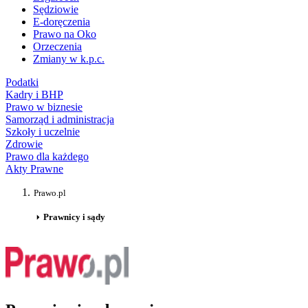
Sędziowie
E-doręczenia
Prawo na Oko
Orzeczenia
Zmiany w k.p.c.
Podatki
Kadry i BHP
Prawo w biznesie
Samorząd i administracja
Szkoły i uczelnie
Zdrowie
Prawo dla każdego
Akty Prawne
Prawo.pl
Prawnicy i sądy