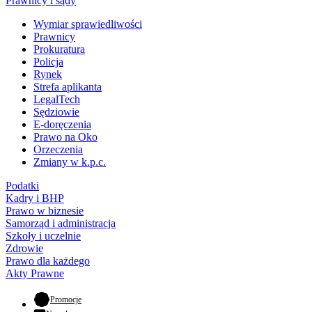
Prawnicy i sądy
Wymiar sprawiedliwości
Prawnicy
Prokuratura
Policja
Rynek
Strefa aplikanta
LegalTech
Sędziowie
E-doręczenia
Prawo na Oko
Orzeczenia
Zmiany w k.p.c.
Podatki
Kadry i BHP
Prawo w biznesie
Samorząd i administracja
Szkoły i uczelnie
Zdrowie
Prawo dla każdego
Akty Prawne
- otwiera się w nowej karcie
Promocje