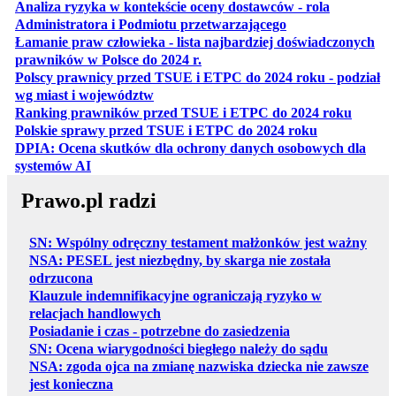
Analiza ryzyka w kontekście oceny dostawców - rola
otwiera się w nowe
Administratora i Podmiotu przetwarzającego
Łamanie praw człowieka - lista najbardziej doświadczonych
otwiera się w nowej karcie
prawników w Polsce do 2024 r.
Polscy prawnicy przed TSUE i ETPC do 2024 roku - podział
otwiera się w nowej karcie
wg miast i województw
otwiera
Ranking prawników przed TSUE i ETPC do 2024 roku
otwiera się w
Polskie sprawy przed TSUE i ETPC do 2024 roku
DPIA: Ocena skutków dla ochrony danych osobowych dla
otwiera się w nowej karcie
systemów AI
Prawo.pl radzi
SN: Wspólny odręczny testament małżonków jest ważny
NSA: PESEL jest niezbędny, by skarga nie została
odrzucona
Klauzule indemnifikacyjne ograniczają ryzyko w
relacjach handlowych
Posiadanie i czas - potrzebne do zasiedzenia
SN: Ocena wiarygodności biegłego należy do sądu
NSA: zgoda ojca na zmianę nazwiska dziecka nie zawsze
jest konieczna