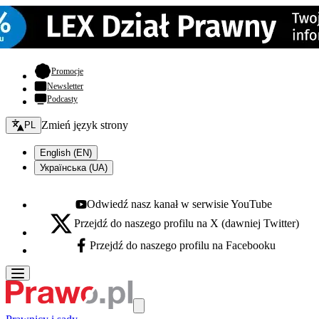
- otwiera się w nowej karcie
Promocje
Newsletter
Podcasty
Zmień język - bieżący:
Zmień język strony
PL
English (EN)
Українська (UA)
Odwiedź nasz kanał w serwisie YouTube
Youtube - otwiera się w nowej karcie
Przejdź do naszego profilu na X (dawniej Twitter)
X - otwiera się w nowej karcie
Przejdź do naszego profilu na Facebooku
Facebook - otwiera się w nowej karcie