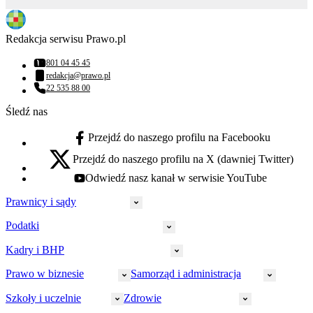
Redakcja serwisu Prawo.pl
801 04 45 45
Numer telefonu:
redakcja@prawo.pl
Adres email:
22 535 88 00
Numer telefonu:
Śledź nas
Przejdź do naszego profilu na Facebooku
facebook - otwiera się w nowej karcie
Przejdź do naszego profilu na X (dawniej Twitter)
x - otwiera się w nowej karcie
Odwiedź nasz kanał w serwisie YouTube
youtube - otwiera się w nowej karcie
Prawnicy i sądy
Podatki
Wymiar sprawiedliwości
Prawnicy
Kadry i BHP
PIT
Prokuratura
CIT
Prawo w biznesie
Samorząd i administracja
Policja
Prawo pracy
VAT
Rynek
HR
Szkoły i uczelnie
Zdrowie
Akcyza
Strefa aplikanta
Prawo gospodarcze
Samorząd terytorialny
BHP
Ordynacja
LegalTech