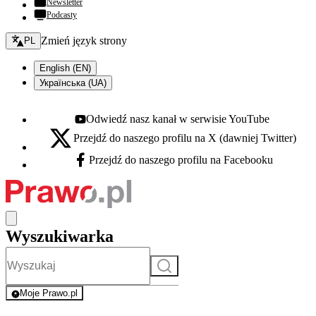
Newsletter
Podcasty
Zmień język - bieżący:
Zmień język strony
PL
English (EN)
Українська (UA)
Odwiedź nasz kanał w serwisie YouTube
Youtube - otwiera się w nowej karcie
Przejdź do naszego profilu na X (dawniej Twitter)
X - otwiera się w nowej karcie
Przejdź do naszego profilu na Facebooku
Facebook - otwiera się w nowej karcie
Wyszukiwarka
Szukaj
Moje Prawo.pl
- rejestracja i logowanie do serwisu