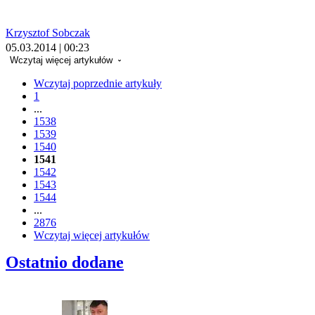
Krzysztof Sobczak
05.03.2014 | 00:23
Wczytaj więcej artykułów
Wczytaj poprzednie artykuły
1
...
1538
1539
1540
1541
1542
1543
1544
...
2876
Wczytaj więcej artykułów
Ostatnio dodane