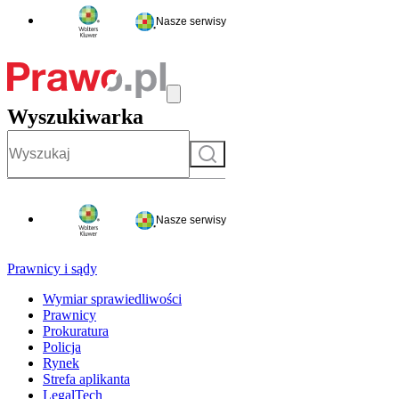
Nasze serwisy
Wyszukiwarka
Szukaj
Nasze serwisy
Prawnicy i sądy
Wymiar sprawiedliwości
Prawnicy
Prokuratura
Policja
Rynek
Strefa aplikanta
LegalTech