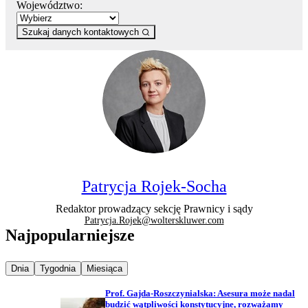
Województwo:
Szukaj danych kontaktowych
Patrycja Rojek-Socha
Redaktor prowadzący sekcję Prawnicy i sądy
Patrycja.Rojek@wolterskluwer.com
Najpopularniejsze
Najpopularniejsze wiadomości z
Najpopularniejsze wiadomości z
Najpopularniejsze wiadomości z
Dnia
Tygodnia
Miesiąca
Prof. Gajda-Roszczynialska: Asesura może nadal
budzić wątpliwości konstytucyjne, rozważamy