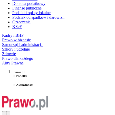
Doradca podatkowy
Finanse publiczne
Podatki i opłaty lokalne
Podatek od spadków i darowizn
Orzeczenia
KSeF
Kadry i BHP
Prawo w biznesie
Samorząd i administracja
Szkoły i uczelnie
Zdrowie
Prawo dla każdego
Akty Prawne
Prawo.pl
Podatki
Aktualności