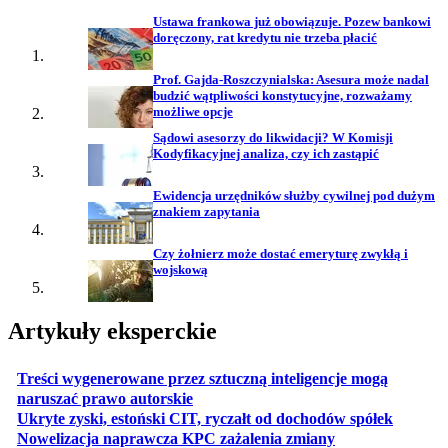
Ustawa frankowa już obowiązuje. Pozew bankowi
doręczony, rat kredytu nie trzeba płacić
Prof. Gajda-Roszczynialska: Asesura może nadal
budzić wątpliwości konstytucyjne, rozważamy
możliwe opcje
Sądowi asesorzy do likwidacji? W Komisji
Kodyfikacyjnej analiza, czy ich zastąpić
Ewidencja urzędników służby cywilnej pod dużym
znakiem zapytania
Czy żołnierz może dostać emeryturę zwykłą i
wojskową
Artykuły eksperckie
Treści wygenerowane przez sztuczną inteligencje mogą
otwiera się w nowej karcie
naruszać prawo autorskie
otwiera 
Ukryte zyski, estoński CIT, ryczałt od dochodów spółek
otwiera się w no
Nowelizacja naprawcza KPC zażalenia zmiany