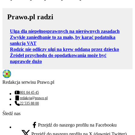
Prawo.pl radzi
Ulga dla niepełnosprawnych na nierównych zasadach
Zwykłe zaniedbanie to za mało, by karać podatnika
sankcją VAT
Rodzic nie odliczy ulgi na krew oddaną przez dziecko
Źródeł przychodu do opodatkowania może być
naprawdę dużo
Redakcja serwisu Prawo.pl
801 04 45 45
Numer telefonu:
redakcja@prawo.pl
Adres email:
22 535 88 00
Numer telefonu:
Śledź nas
Przejdź do naszego profilu na Facebooku
facebook - otwiera się w nowej karcie
Przejdź do naszego profilu na X (dawniej Twitter)