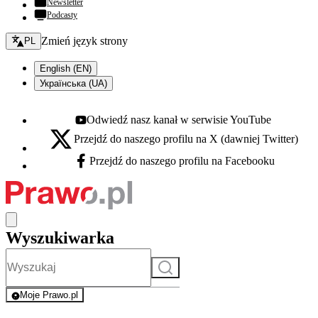
Newsletter
Podcasty
Zmień język - bieżący:
Zmień język strony
PL
English (EN)
Українська (UA)
Odwiedź nasz kanał w serwisie YouTube
Youtube - otwiera się w nowej karcie
Przejdź do naszego profilu na X (dawniej Twitter)
X - otwiera się w nowej karcie
Przejdź do naszego profilu na Facebooku
Facebook - otwiera się w nowej karcie
Wyszukiwarka
Szukaj
Moje Prawo.pl
- rejestracja i logowanie do serwisu