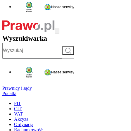
Nasze serwisy
Wyszukiwarka
Szukaj
Nasze serwisy
Prawnicy i sądy
Podatki
PIT
CIT
VAT
Akcyza
Ordynacja
Rachunkowość