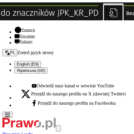
- otwiera się w nowej karcie
Promocje
Newsletter
Podcasty
Zmień język - bieżący:
Zmień język strony
PL
English (EN)
Українська (UA)
Odwiedź nasz kanał w serwisie YouTube
Youtube - otwiera się w nowej karcie
Przejdź do naszego profilu na X (dawniej Twitter)
X - otwiera się w nowej karcie
Przejdź do naszego profilu na Facebooku
Facebook - otwiera się w nowej karcie