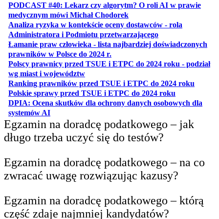
PODCAST #40: Lekarz czy algorytm? O roli AI w prawie
otwiera się w nowej karcie
medycznym mówi Michał Chodorek
Analiza ryzyka w kontekście oceny dostawców - rola
otwiera się w nowe
Administratora i Podmiotu przetwarzającego
Łamanie praw człowieka - lista najbardziej doświadczonych
otwiera się w nowej karcie
prawników w Polsce do 2024 r.
Polscy prawnicy przed TSUE i ETPC do 2024 roku - podział
otwiera się w nowej karcie
wg miast i województw
otwiera
Ranking prawników przed TSUE i ETPC do 2024 roku
otwiera się w
Polskie sprawy przed TSUE i ETPC do 2024 roku
DPIA: Ocena skutków dla ochrony danych osobowych dla
otwiera się w nowej karcie
systemów AI
Egzamin na doradcę podatkowego – jak
długo trzeba uczyć się do testów?
Egzamin na doradcę podatkowego – na co
zwracać uwagę rozwiązując kazusy?
Egzamin na doradcę podatkowego – którą
część zdaje najmniej kandydatów?