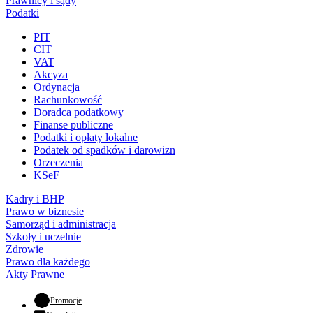
Prawnicy i sądy
Podatki
PIT
CIT
VAT
Akcyza
Ordynacja
Rachunkowość
Doradca podatkowy
Finanse publiczne
Podatki i opłaty lokalne
Podatek od spadków i darowizn
Orzeczenia
KSeF
Kadry i BHP
Prawo w biznesie
Samorząd i administracja
Szkoły i uczelnie
Zdrowie
Prawo dla każdego
Akty Prawne
- otwiera się w nowej karcie
Promocje