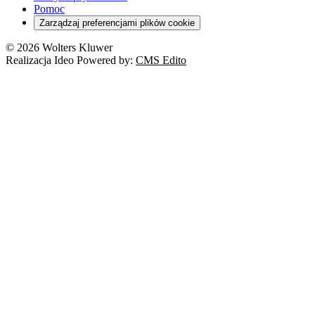
RODO
Pomoc
Cyberbezpieczeństwo
Zarządzaj preferencjami plików cookie
Franczyza
Nowe technologie
© 2026 Wolters Kluwer
Prawo autorskie
Realizacja Ideo Powered by:
CMS Edito