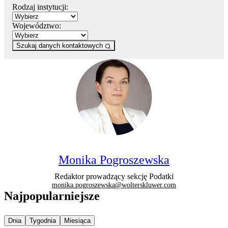
Rodzaj instytucji:
Województwo:
Szukaj danych kontaktowych
Monika Pogroszewska
Redaktor prowadzący sekcję Podatki
monika.pogroszewska@wolterskluwer.com
Najpopularniejsze
Najpopularniejsze wiadomości z
Najpopularniejsze wiadomości z
Najpopularniejsze wiadomości z
Dnia
Tygodnia
Miesiąca