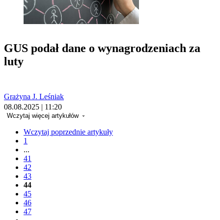
GUS podał dane o wynagrodzeniach za
luty
Grażyna J. Leśniak
08.08.2025 | 11:20
Wczytaj więcej artykułów
Wczytaj poprzednie artykuły
1
...
41
42
43
44
45
46
47