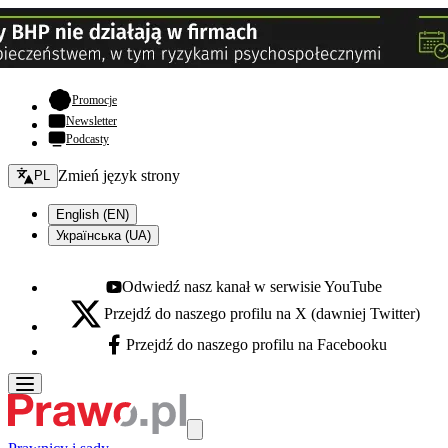
- otwiera się w nowej karcie
Promocje
Newsletter
Podcasty
Zmień język - bieżący:
Zmień język strony
PL
English (EN)
Українська (UA)
Odwiedź nasz kanał w serwisie YouTube
Youtube - otwiera się w nowej karcie
Przejdź do naszego profilu na X (dawniej Twitter)
X - otwiera się w nowej karcie
Przejdź do naszego profilu na Facebooku
Facebook - otwiera się w nowej karcie