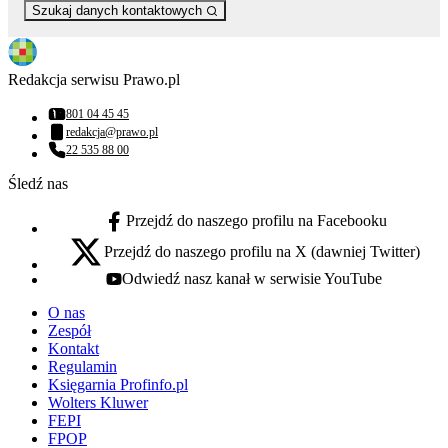
Szukaj danych kontaktowych
Redakcja serwisu Prawo.pl
801 04 45 45
Numer telefonu:
redakcja@prawo.pl
Adres email:
22 535 88 00
Numer telefonu:
Śledź nas
Przejdź do naszego profilu na Facebooku
facebook - otwiera się w nowej karcie
Przejdź do naszego profilu na X (dawniej Twitter)
x - otwiera się w nowej karcie
Odwiedź nasz kanał w serwisie YouTube
youtube - otwiera się w nowej karcie
O nas
Zespół
Kontakt
Regulamin
Księgarnia Profinfo.pl
Wolters Kluwer
FEPI
FPOP