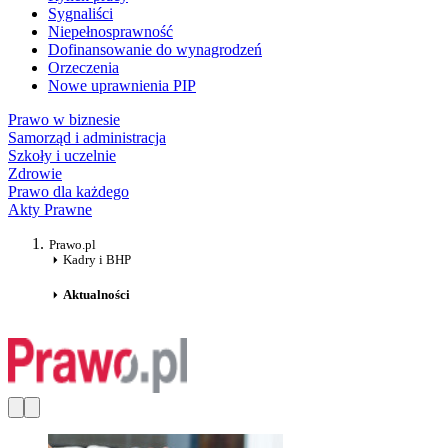
Sygnaliści
Niepełnosprawność
Dofinansowanie do wynagrodzeń
Orzeczenia
Nowe uprawnienia PIP
Prawo w biznesie
Samorząd i administracja
Szkoły i uczelnie
Zdrowie
Prawo dla każdego
Akty Prawne
Prawo.pl
Kadry i BHP
Aktualności