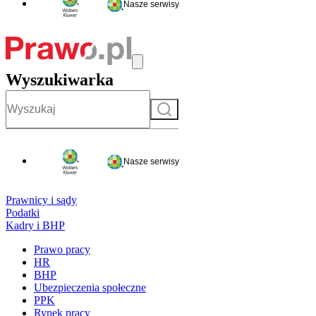
Nasze serwisy
Wyszukiwarka
Szukaj
Nasze serwisy
Prawnicy i sądy
Podatki
Kadry i BHP
Prawo pracy
HR
BHP
Ubezpieczenia społeczne
PPK
Rynek pracy