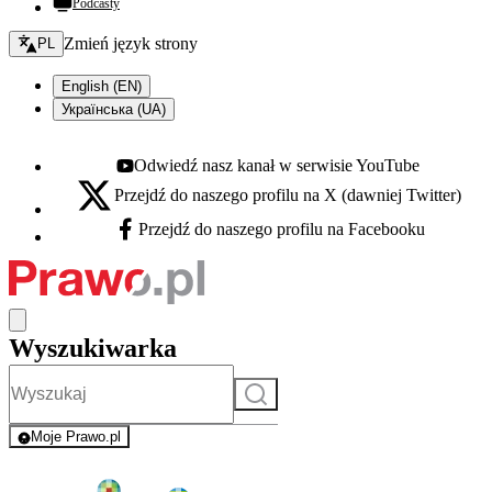
Podcasty
Zmień język - bieżący:
Zmień język strony
PL
English (EN)
Українська (UA)
Odwiedź nasz kanał w serwisie YouTube
Youtube - otwiera się w nowej karcie
Przejdź do naszego profilu na X (dawniej Twitter)
X - otwiera się w nowej karcie
Przejdź do naszego profilu na Facebooku
Facebook - otwiera się w nowej karcie
Wyszukiwarka
Szukaj
Moje Prawo.pl
- rejestracja i logowanie do serwisu