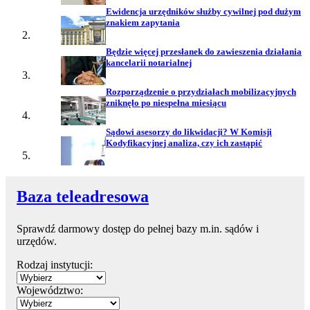
Ewidencja urzędników służby cywilnej pod dużym
znakiem zapytania
Będzie więcej przesłanek do zawieszenia działania
kancelarii notarialnej
Rozporządzenie o przydziałach mobilizacyjnych
zniknęło po niespełna miesiącu
Sądowi asesorzy do likwidacji? W Komisji
Kodyfikacyjnej analiza, czy ich zastąpić
Baza teleadresowa
Sprawdź darmowy dostęp do pełnej bazy m.in. sądów i
urzędów.
Rodzaj instytucji:
Województwo: