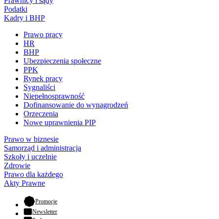
Prawnicy i sądy
Podatki
Kadry i BHP
Prawo pracy
HR
BHP
Ubezpieczenia społeczne
PPK
Rynek pracy
Sygnaliści
Niepełnosprawność
Dofinansowanie do wynagrodzeń
Orzeczenia
Nowe uprawnienia PIP
Prawo w biznesie
Samorząd i administracja
Szkoły i uczelnie
Zdrowie
Prawo dla każdego
Akty Prawne
- otwiera się w nowej karcie
Promocje
Newsletter