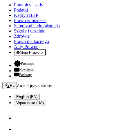
Prawnicy i sądy
Podatki
Kadry i BHP
Prawo w biznesie
Samorząd i administracja
Szkoły i uczelnie
Zdrowie
Prawo dla każdego
Akty Prawne
Moje Prawo.pl
- rejestracja i logowanie do serwisu
- otwiera się w nowej karcie
Promocje
Newsletter
Podcasty
Zmień język - bieżący:
Zmień język strony
PL
English (EN)
Українська (UA)