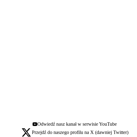
Odwiedź nasz kanał w serwisie YouTube
Youtube - otwiera się w nowej karcie
Przejdź do naszego profilu na X (dawniej Twitter)
X - otwiera się w nowej karcie