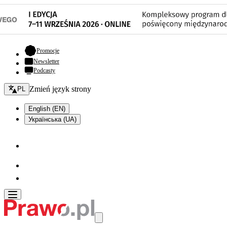
- otwiera się w nowej karcie
Promocje
Newsletter
Podcasty
Zmień język - bieżący:
Zmień język strony
PL
English (EN)
Українська (UA)