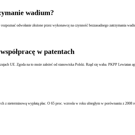
rzymanie wadium?
zpoznać odwołanie złożone przez wykonawcę na czynność bezzasadnego zatrzymania wadium p
współpracę w patentach
ajach UE. Zgoda na to może zależeć od stanowiska Polski. Rząd się waha. PKPP Lewiatan apel
nych z nieterminową wypłatą płac. O 65 proc. wzrosła w roku ubiegłym w porównaniu z 2008 r