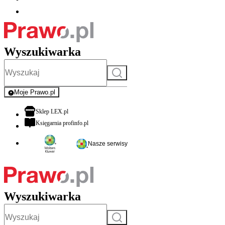
Wyszukiwarka
Szukaj
Moje Prawo.pl
- rejestracja i logowanie do serwisu
otwiera się w nowej karcie
Sklep LEX.pl
otwiera się w nowej karcie
Księgarnia profinfo.pl
Nasze serwisy
Wyszukiwarka
Szukaj