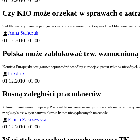
01.12.2010 | 01:00
Czy KIO może orzekać w sprawach o zat
Sąd Najwyższy uznał w jednym ze swoich postanowień, że Krajowa Izba Odwoławcza może ro
Anna Stańczuk
01.12.2010 | 01:00
Polska może zablokować tzw. wzmocnioną 
Komisja Europejska jest gotowa wprowadzić wspólny europejski patent tylko w niektórych kr
Lex/Lex
01.12.2010 | 01:00
Rosną zaległości pracodawców
Zdaniem Państwowej Inspekcji Pracy od lat nie zmienia się ogromna skala naruszeń związa
zwiększyła się w tym samym okresie kwota niewypłaconych należności.
Emilia Zakrzewska
01.12.2010 | 01:00
W piątek prezydent powoła prezesa TK