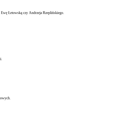
K: Ewę Łetowską czy Andrzeja Rzeplińskiego.
i.
iowych.