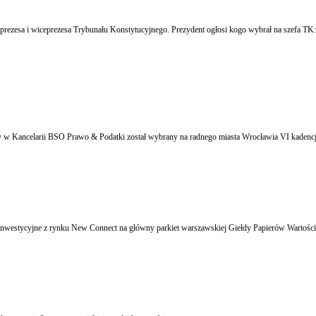
 prezesa i wiceprezesa Trybunału Konstytucyjnego. Prezydent ogłosi kogo wybrał na szefa T
 w Kancelarii BSO Prawo & Podatki został wybrany na radnego miasta Wrocławia VI kadencj
nwestycyjne z rynku New Connect na główny parkiet warszawskiej Giełdy Papierów Wartośc