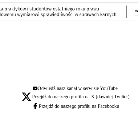
Odwiedź nasz kanał w serwisie YouTube
Youtube - otwiera się w nowej karcie
Przejdź do naszego profilu na X (dawniej Twitter)
X - otwiera się w nowej karcie
Przejdź do naszego profilu na Facebooku
Facebook - otwiera się w nowej karcie