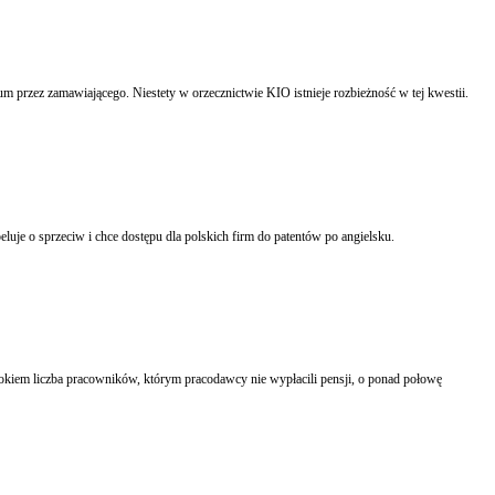
rzez zamawiającego. Niestety w orzecznictwie KIO istnieje rozbieżność w tej kwestii.
uje o sprzeciw i chce dostępu dla polskich firm do patentów po angielsku.
okiem liczba pracowników, którym pracodawcy nie wypłacili pensji, o ponad połowę