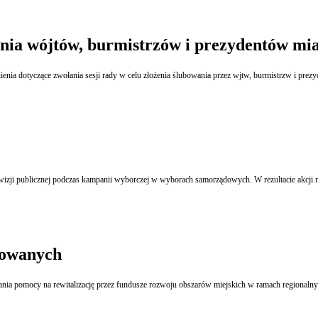
nia wójtów, burmistrzów i prezydentów mia
nia dotyczące zwołania sesji rady w celu złożenia ślubowania przez wjtw, burmistrzw i pre
izji publicznej podczas kampanii wyborczej w wyborach samorządowych. W rezultacie akcji ma
dowanych
nia pomocy na rewitalizację przez fundusze rozwoju obszarów miejskich w ramach regionalnyc