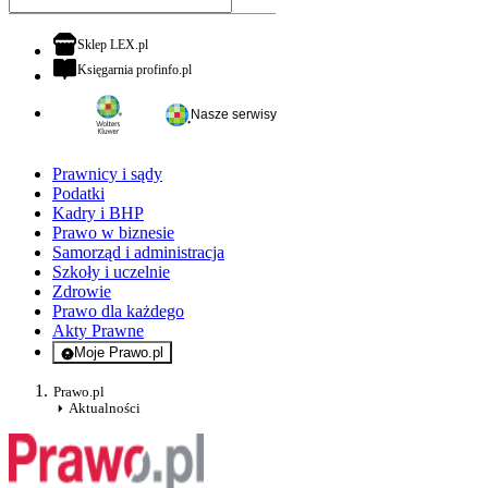
otwiera się w nowej karcie
Sklep LEX.pl
otwiera się w nowej karcie
Księgarnia profinfo.pl
Nasze serwisy
Prawnicy i sądy
Podatki
Kadry i BHP
Prawo w biznesie
Samorząd i administracja
Szkoły i uczelnie
Zdrowie
Prawo dla każdego
Akty Prawne
Moje Prawo.pl
- rejestracja i logowanie do serwisu
Prawo.pl
Aktualności