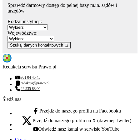
Sprawdź darmowy dostęp do pełnej bazy m.in. sądów i
urzędów.
Rodzaj instytucji:
Województwo:
Szukaj danych kontaktowych
Redakcja serwisu Prawo.pl
801 04 45 45
Numer telefonu:
redakcja@prawo.pl
Adres email:
22 535 88 00
Numer telefonu:
Śledź nas
Przejdź do naszego profilu na Facebooku
facebook - otwiera się w nowej karcie
Przejdź do naszego profilu na X (dawniej Twitter)
x - otwiera się w nowej karcie
Odwiedź nasz kanał w serwisie YouTube
youtube - otwiera się w nowej karcie
O nas