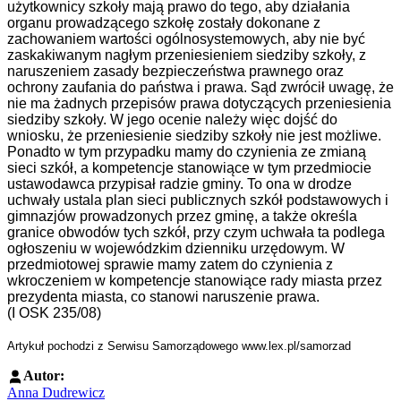
użytkownicy szkoły mają prawo do tego, aby działania
organu prowadzącego szkołę zostały dokonane z
zachowaniem wartości ogólnosystemowych, aby nie być
zaskakiwanym nagłym przeniesieniem siedziby szkoły, z
naruszeniem zasady bezpieczeństwa prawnego oraz
ochrony zaufania do państwa i prawa. Sąd zwrócił uwagę, że
nie ma żadnych przepisów prawa dotyczących przeniesienia
siedziby szkoły. W jego ocenie należy więc dojść do
wniosku, że przeniesienie siedziby szkoły nie jest możliwe.
Ponadto w tym przypadku mamy do czynienia ze zmianą
sieci szkół, a kompetencje stanowiące w tym przedmiocie
ustawodawca przypisał radzie gminy. To ona w drodze
uchwały ustala plan sieci publicznych szkół podstawowych i
gimnazjów prowadzonych przez gminę, a także określa
granice obwodów tych szkół, przy czym uchwała ta podlega
ogłoszeniu w wojewódzkim dzienniku urzędowym. W
przedmiotowej sprawie mamy zatem do czynienia z
wkroczeniem w kompetencje stanowiące rady miasta przez
prezydenta miasta, co stanowi naruszenie prawa.
(I OSK 235/08)
Artykuł pochodzi z Serwisu Samorządowego www.lex.pl/samorzad
Autor:
Anna Dudrewicz