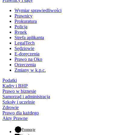
Prawnicy i sądy
Wymiar sprawiedliwości
Prawnicy
Prokuratura
Policja
Rynek
Strefa aplikanta
LegalTech
Sędziowie
E-doręczenia
Prawo na Oko
Orzeczenia
Zmiany w k.p.c.
Podatki
Kadry i BHP
Prawo w biznesie
Samorząd i administracja
Szkoły i uczelnie
Zdrowie
Prawo dla każdego
Akty Prawne
- otwiera się w nowej karcie
Promocje