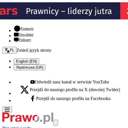
- otwiera się w nowej karcie
Promocje
Newsletter
Podcasty
Zmień język - bieżący:
Zmień język strony
PL
English (EN)
Українська (UA)
Odwiedź nasz kanał w serwisie YouTube
Youtube - otwiera się w nowej karcie
Przejdź do naszego profilu na X (dawniej Twitter)
X - otwiera się w nowej karcie
Przejdź do naszego profilu na Facebooku
Facebook - otwiera się w nowej karcie