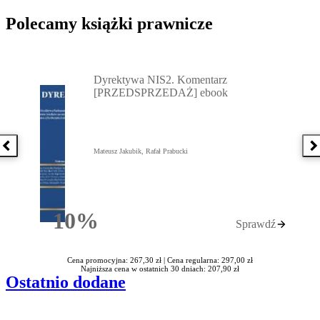
Polecamy książki prawnicze
Przejdź do: Dyrektywa NIS2. Komentarz [PRZEDSPRZEDAŻ] ebook,
Dyrektywa NIS2. Komentarz
[PRZEDSPRZEDAŻ] ebook
Poprzednia książka
N
Mateusz Jakubik, Rafał Prabucki
10%
Sprawdź
Rabatu
Cena promocyjna: 267,30 zł |
Cena regularna: 297,00 zł
Najniższa cena w ostatnich 30 dniach: 207,90 zł
Ostatnio dodane