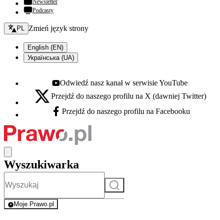
Newsletter
Podcasty
Zmień język - bieżący:
Zmień język strony
PL
English (EN)
Українська (UA)
Odwiedź nasz kanał w serwisie YouTube
Youtube - otwiera się w nowej karcie
Przejdź do naszego profilu na X (dawniej Twitter)
X - otwiera się w nowej karcie
Przejdź do naszego profilu na Facebooku
Facebook - otwiera się w nowej karcie
Wyszukiwarka
Szukaj
Moje Prawo.pl
- rejestracja i logowanie do serwisu