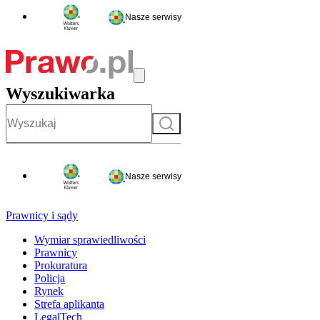
Nasze serwisy
Wyszukiwarka
Szukaj
Nasze serwisy
Prawnicy i sądy
Wymiar sprawiedliwości
Prawnicy
Prokuratura
Policja
Rynek
Strefa aplikanta
LegalTech