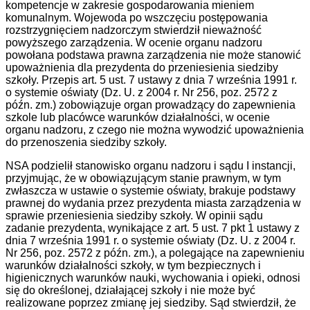
kompetencje w zakresie gospodarowania mieniem
komunalnym. Wojewoda po wszczęciu postępowania
rozstrzygnięciem nadzorczym stwierdził nieważność
powyższego zarządzenia. W ocenie organu nadzoru
powołana podstawa prawna zarządzenia nie może stanowić
upoważnienia dla prezydenta do przeniesienia siedziby
szkoły. Przepis art. 5 ust. 7 ustawy z dnia 7 września 1991 r.
o systemie oświaty (Dz. U. z 2004 r. Nr 256, poz. 2572 z
późn. zm.) zobowiązuje organ prowadzący do zapewnienia
szkole lub placówce warunków działalności, w ocenie
organu nadzoru, z czego nie można wywodzić upoważnienia
do przenoszenia siedziby szkoły.
NSA podzielił stanowisko organu nadzoru i sądu I instancji,
przyjmując, że w obowiązującym stanie prawnym, w tym
zwłaszcza w ustawie o systemie oświaty, brakuje podstawy
prawnej do wydania przez prezydenta miasta zarządzenia w
sprawie przeniesienia siedziby szkoły. W opinii sądu
zadanie prezydenta, wynikające z art. 5 ust. 7 pkt 1 ustawy z
dnia 7 września 1991 r. o systemie oświaty (Dz. U. z 2004 r.
Nr 256, poz. 2572 z późn. zm.), a polegające na zapewnieniu
warunków działalności szkoły, w tym bezpiecznych i
higienicznych warunków nauki, wychowania i opieki, odnosi
się do określonej, działającej szkoły i nie może być
realizowane poprzez zmianę jej siedziby. Sąd stwierdził, że