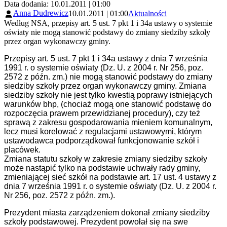
Data dodania: 10.01.2011 | 01:00
Anna Dudrewicz
10.01.2011 | 01:00
Aktualności
Według NSA, przepisy art. 5 ust. 7 pkt 1 i 34a ustawy o systemie
oświaty nie mogą stanowić podstawy do zmiany siedziby szkoły
przez organ wykonawczy gminy.
Przepisy art. 5 ust. 7 pkt 1 i 34a ustawy z dnia 7 września
1991 r. o systemie oświaty (Dz. U. z 2004 r. Nr 256, poz.
2572 z późn. zm.) nie mogą stanowić podstawy do zmiany
siedziby szkoły przez organ wykonawczy gminy. Zmiana
siedziby szkoły nie jest tylko kwestią poprawy istniejących
warunków bhp, (chociaż mogą one stanowić podstawę do
rozpoczęcia prawem przewidzianej procedury), czy też
sprawą z zakresu gospodarowania mieniem komunalnym,
lecz musi korelować z regulacjami ustawowymi, którym
ustawodawca podporządkował funkcjonowanie szkół i
placówek.
Zmiana statutu szkoły w zakresie zmiany siedziby szkoły
może nastąpić tylko na podstawie uchwały rady gminy,
zmieniającej sieć szkół na podstawie art. 17 ust. 4 ustawy z
dnia 7 września 1991 r. o systemie oświaty (Dz. U. z 2004 r.
Nr 256, poz. 2572 z późn. zm.).
Prezydent miasta zarządzeniem dokonał zmiany siedziby
szkoły podstawowej. Prezydent powołał się na swe