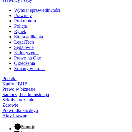
Prawnicy i sądy
Wymiar sprawiedliwości
Prawnicy
Prokuratura
Policja
Rynek
Strefa aplikanta
LegalTech
Sędziowie
E-doręczenia
Prawo na Oko
Orzeczenia
Zmiany w k.p.c.
Podatki
Kadry i BHP
Prawo w biznesie
Samorząd i administracja
Szkoły i uczelnie
Zdrowie
Prawo dla każdego
Akty Prawne
- otwiera się w nowej karcie
Promocje