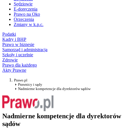
Sędziowie
E-doręczenia
Prawo na Oko
Orzeczenia
Zmiany w k.p.c.
Podatki
Kadry i BHP
Prawo w biznesie
Samorząd i administracja
Szkoły i uczelnie
Zdrowie
Prawo dla każdego
Akty Prawne
Prawo.pl
Prawnicy i sądy
Nadmierne kompetencje dla dyrektorów sądów
Nadmierne kompetencje dla dyrektorów
sądów