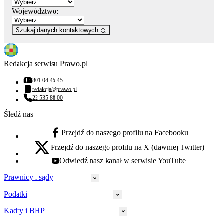
Województwo:
Szukaj danych kontaktowych
Redakcja serwisu Prawo.pl
801 04 45 45
Numer telefonu:
redakcja@prawo.pl
Adres email:
22 535 88 00
Numer telefonu:
Śledź nas
Przejdź do naszego profilu na Facebooku
facebook - otwiera się w nowej karcie
Przejdź do naszego profilu na X (dawniej Twitter)
x - otwiera się w nowej karcie
Odwiedź nasz kanał w serwisie YouTube
youtube - otwiera się w nowej karcie
Prawnicy i sądy
Podatki
Wymiar sprawiedliwości
Prawnicy
Kadry i BHP