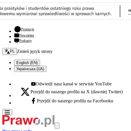
- otwiera się w nowej karcie
Promocje
Newsletter
Podcasty
Zmień język - bieżący:
Zmień język strony
PL
English (EN)
Українська (UA)
Odwiedź nasz kanał w serwisie YouTube
Youtube - otwiera się w nowej karcie
Przejdź do naszego profilu na X (dawniej Twitter)
X - otwiera się w nowej karcie
Przejdź do naszego profilu na Facebooku
Facebook - otwiera się w nowej karcie