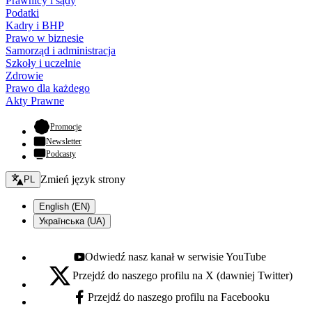
Prawnicy i sądy
Podatki
Kadry i BHP
Prawo w biznesie
Samorząd i administracja
Szkoły i uczelnie
Zdrowie
Prawo dla każdego
Akty Prawne
- otwiera się w nowej karcie
Promocje
Newsletter
Podcasty
Zmień język - bieżący:
Zmień język strony
PL
English (EN)
Українська (UA)
Odwiedź nasz kanał w serwisie YouTube
Youtube - otwiera się w nowej karcie
Przejdź do naszego profilu na X (dawniej Twitter)
X - otwiera się w nowej karcie
Przejdź do naszego profilu na Facebooku
Facebook - otwiera się w nowej karcie