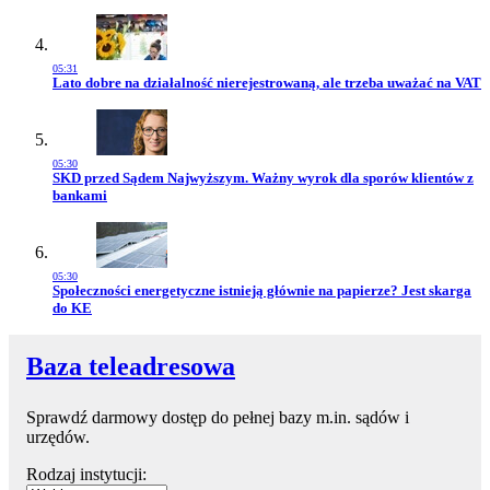
05:31
Przejdź do artykułu:
Lato dobre na działalność nierejestrowaną, ale trzeba uważać na VAT
05:30
Przejdź do artykułu:
SKD przed Sądem Najwyższym. Ważny wyrok dla sporów klientów z
bankami
05:30
Przejdź do artykułu:
Społeczności energetyczne istnieją głównie na papierze? Jest skarga
do KE
Baza teleadresowa
Sprawdź darmowy dostęp do pełnej bazy m.in. sądów i
urzędów.
Rodzaj instytucji: