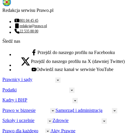
Redakcja serwisu Prawo.pl
801 04 45 45
Numer telefonu:
redakcja@prawo.pl
Adres email:
22 535 88 00
Numer telefonu:
Śledź nas
Przejdź do naszego profilu na Facebooku
facebook - otwiera się w nowej karcie
Przejdź do naszego profilu na X (dawniej Twitter)
x - otwiera się w nowej karcie
Odwiedź nasz kanał w serwisie YouTube
youtube - otwiera się w nowej karcie
Prawnicy i sądy
Podatki
Wymiar sprawiedliwości
Prawnicy
Kadry i BHP
PIT
Prokuratura
CIT
Prawo w biznesie
Samorząd i administracja
Policja
Prawo pracy
VAT
Rynek
HR
Szkoły i uczelnie
Zdrowie
Akcyza
Strefa aplikanta
Prawo gospodarcze
Samorząd terytorialny
BHP
Ordynacja
LegalTech
Małe i średnie firmy
Bezpieczeństwo publiczne
Prawo dla każdego
Akty Prawne
Ubezpieczenia społeczne
Rachunkowość
Sędziowie