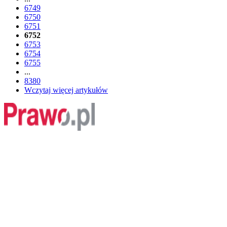
6749
6750
6751
6752
6753
6754
6755
...
8380
Wczytaj więcej artykułów