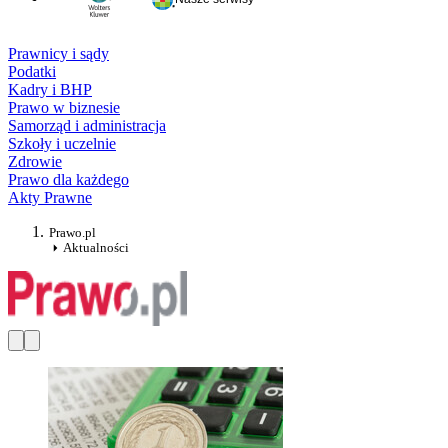
Prawnicy i sądy
Podatki
Kadry i BHP
Prawo w biznesie
Samorząd i administracja
Szkoły i uczelnie
Zdrowie
Prawo dla każdego
Akty Prawne
Prawo.pl
Aktualności