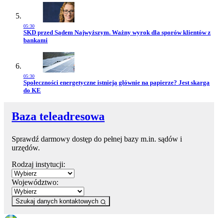
05:30
Przejdź do artykułu:
SKD przed Sądem Najwyższym. Ważny wyrok dla sporów klientów z
bankami
05:30
Przejdź do artykułu:
Społeczności energetyczne istnieją głównie na papierze? Jest skarga
do KE
Baza teleadresowa
Sprawdź darmowy dostęp do pełnej bazy m.in. sądów i
urzędów.
Rodzaj instytucji:
Województwo:
Szukaj danych kontaktowych