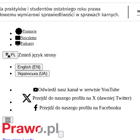
- otwiera się w nowej karcie
Promocje
Newsletter
Podcasty
Zmień język - bieżący:
Zmień język strony
PL
English (EN)
Українська (UA)
Odwiedź nasz kanał w serwisie YouTube
Youtube - otwiera się w nowej karcie
Przejdź do naszego profilu na X (dawniej Twitter)
X - otwiera się w nowej karcie
Przejdź do naszego profilu na Facebooku
Facebook - otwiera się w nowej karcie