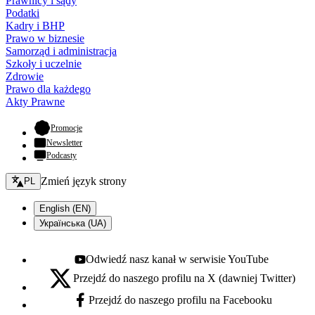
Prawnicy i sądy
Podatki
Kadry i BHP
Prawo w biznesie
Samorząd i administracja
Szkoły i uczelnie
Zdrowie
Prawo dla każdego
Akty Prawne
- otwiera się w nowej karcie
Promocje
Newsletter
Podcasty
Zmień język - bieżący:
Zmień język strony
PL
English (EN)
Українська (UA)
Odwiedź nasz kanał w serwisie YouTube
Youtube - otwiera się w nowej karcie
Przejdź do naszego profilu na X (dawniej Twitter)
X - otwiera się w nowej karcie
Przejdź do naszego profilu na Facebooku
Facebook - otwiera się w nowej karcie