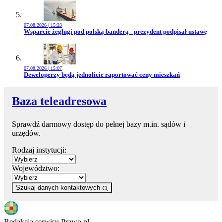
07.08.2026 | 15:23
Przejdź do artykułu:
Wsparcie żeglugi pod polską banderą - prezydent podpisał ustawę
07.08.2026 | 15:07
Przejdź do artykułu:
Deweloperzy będą jednolicie raportować ceny mieszkań
Baza teleadresowa
Sprawdź darmowy dostęp do pełnej bazy m.in. sądów i
urzędów.
Rodzaj instytucji:
Województwo:
Szukaj danych kontaktowych
Redakcja serwisu Prawo.pl