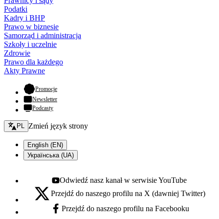
Prawnicy i sądy
Podatki
Kadry i BHP
Prawo w biznesie
Samorząd i administracja
Szkoły i uczelnie
Zdrowie
Prawo dla każdego
Akty Prawne
- otwiera się w nowej karcie
Promocje
Newsletter
Podcasty
Zmień język - bieżący:
Zmień język strony
PL
English (EN)
Українська (UA)
Odwiedź nasz kanał w serwisie YouTube
Youtube - otwiera się w nowej karcie
Przejdź do naszego profilu na X (dawniej Twitter)
X - otwiera się w nowej karcie
Przejdź do naszego profilu na Facebooku
Facebook - otwiera się w nowej karcie