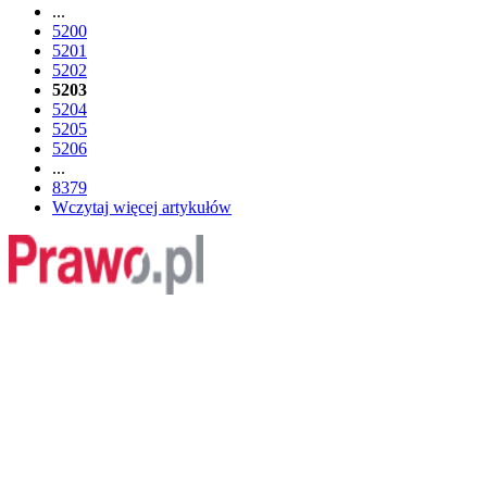
...
5200
5201
5202
5203
5204
5205
5206
...
8379
Wczytaj więcej artykułów