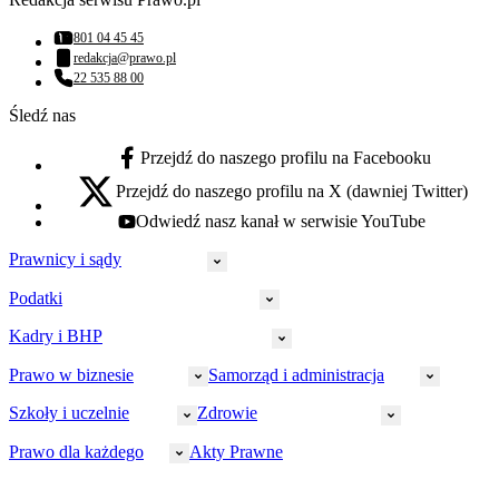
801 04 45 45
Numer telefonu:
redakcja@prawo.pl
Adres email:
22 535 88 00
Numer telefonu:
Śledź nas
Przejdź do naszego profilu na Facebooku
facebook - otwiera się w nowej karcie
Przejdź do naszego profilu na X (dawniej Twitter)
x - otwiera się w nowej karcie
Odwiedź nasz kanał w serwisie YouTube
youtube - otwiera się w nowej karcie
Prawnicy i sądy
Podatki
Wymiar sprawiedliwości
Prawnicy
Kadry i BHP
PIT
Prokuratura
CIT
Prawo w biznesie
Samorząd i administracja
Policja
Prawo pracy
VAT
Rynek
HR
Szkoły i uczelnie
Zdrowie
Akcyza
Strefa aplikanta
Prawo gospodarcze
Samorząd terytorialny
BHP
Ordynacja
LegalTech
Małe i średnie firmy
Bezpieczeństwo publiczne
Prawo dla każdego
Akty Prawne
Ubezpieczenia społeczne
Rachunkowość
Sędziowie
Kadry w oświacie
Farmacja
Spółki
Administracja publiczna
PPK
Doradca podatkowy
E-doręczenia
Zarządzanie oświatą
Finansowanie zdrowia
Finanse
Finanse samorządów
Rynek pracy
Finanse publiczne
Prawo na Oko