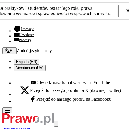
- otwiera się w nowej karcie
Promocje
Newsletter
Podcasty
Zmień język - bieżący:
Zmień język strony
PL
English (EN)
Українська (UA)
Odwiedź nasz kanał w serwisie YouTube
Youtube - otwiera się w nowej karcie
Przejdź do naszego profilu na X (dawniej Twitter)
X - otwiera się w nowej karcie
Przejdź do naszego profilu na Facebooku
Facebook - otwiera się w nowej karcie