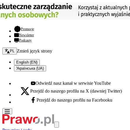
- otwiera się w nowej karcie
Promocje
Newsletter
Podcasty
Zmień język - bieżący:
Zmień język strony
PL
English (EN)
Українська (UA)
Odwiedź nasz kanał w serwisie YouTube
Youtube - otwiera się w nowej karcie
Przejdź do naszego profilu na X (dawniej Twitter)
X - otwiera się w nowej karcie
Przejdź do naszego profilu na Facebooku
Facebook - otwiera się w nowej karcie