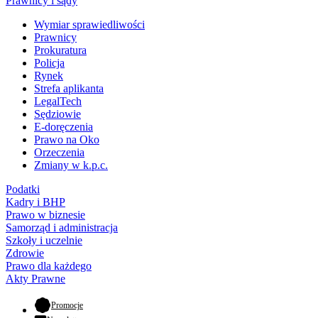
Prawnicy i sądy
Wymiar sprawiedliwości
Prawnicy
Prokuratura
Policja
Rynek
Strefa aplikanta
LegalTech
Sędziowie
E-doręczenia
Prawo na Oko
Orzeczenia
Zmiany w k.p.c.
Podatki
Kadry i BHP
Prawo w biznesie
Samorząd i administracja
Szkoły i uczelnie
Zdrowie
Prawo dla każdego
Akty Prawne
- otwiera się w nowej karcie
Promocje