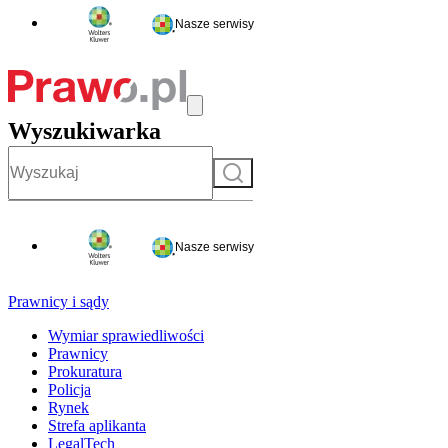
Nasze serwisy
Wyszukiwarka
Szukaj
Nasze serwisy
Prawnicy i sądy
Wymiar sprawiedliwości
Prawnicy
Prokuratura
Policja
Rynek
Strefa aplikanta
LegalTech