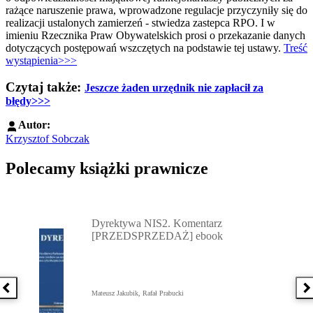
rażące naruszenie prawa, wprowadzone regulacje przyczyniły się do
realizacji ustalonych zamierzeń - stwiedza zastepca RPO. I w
imieniu Rzecznika Praw Obywatelskich prosi o przekazanie danych
dotyczących postępowań wszczętych na podstawie tej ustawy.
Treść
wystąpienia>>>
Czytaj także:
Jeszcze żaden urzędnik nie zapłacił za
błędy>>>
Autor:
Krzysztof Sobczak
Polecamy książki prawnicze
Przejdź do: Dyrektywa NIS2. Komentarz [PRZEDSPRZEDAŻ] ebook,
Dyrektywa NIS2. Komentarz
[PRZEDSPRZEDAŻ] ebook
Poprzednia książka
N
Mateusz Jakubik, Rafał Prabucki