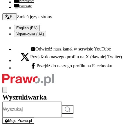
Newsletter
Podcasty
Zmień język - bieżący:
Zmień język strony
PL
English (EN)
Українська (UA)
Odwiedź nasz kanał w serwisie YouTube
Youtube - otwiera się w nowej karcie
Przejdź do naszego profilu na X (dawniej Twitter)
X - otwiera się w nowej karcie
Przejdź do naszego profilu na Facebooku
Facebook - otwiera się w nowej karcie
Wyszukiwarka
Szukaj
Moje Prawo.pl
- rejestracja i logowanie do serwisu