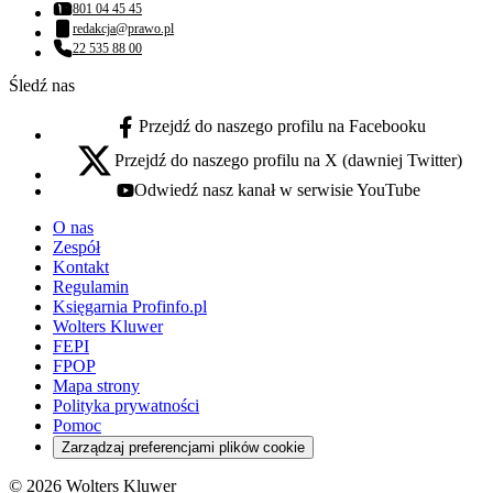
801 04 45 45
Numer telefonu:
redakcja@prawo.pl
Adres email:
22 535 88 00
Numer telefonu:
Śledź nas
Przejdź do naszego profilu na Facebooku
facebook - otwiera się w nowej karcie
Przejdź do naszego profilu na X (dawniej Twitter)
x - otwiera się w nowej karcie
Odwiedź nasz kanał w serwisie YouTube
youtube - otwiera się w nowej karcie
O nas
Zespół
Kontakt
Regulamin
Księgarnia Profinfo.pl
Wolters Kluwer
FEPI
FPOP
Mapa strony
Polityka prywatności
Pomoc
Zarządzaj preferencjami plików cookie
© 2026 Wolters Kluwer