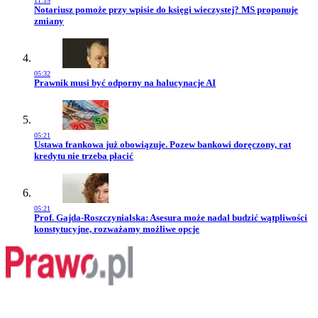
11:19
Przejdź do artykułu:
Notariusz pomoże przy wpisie do księgi wieczystej? MS proponuje
zmiany
05:32
Przejdź do artykułu:
Prawnik musi być odporny na halucynacje AI
05:21
Przejdź do artykułu:
Ustawa frankowa już obowiązuje. Pozew bankowi doręczony, rat
kredytu nie trzeba płacić
05:21
Przejdź do artykułu:
Prof. Gajda-Roszczynialska: Asesura może nadal budzić wątpliwości
konstytucyjne, rozważamy możliwe opcje