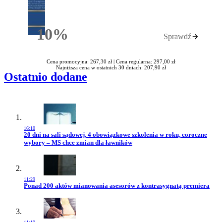
10%
Sprawdź
Rabatu
Cena promocyjna: 267,30 zł |
Cena regularna: 297,00 zł
Najniższa cena w ostatnich 30 dniach: 207,90 zł
Ostatnio dodane
16:10
Przejdź do artykułu:
20 dni na sali sądowej, 4 obowiązkowe szkolenia w roku, coroczne
wybory – MS chce zmian dla ławników
11:29
Przejdź do artykułu:
Ponad 200 aktów mianowania asesorów z kontrasygnatą premiera