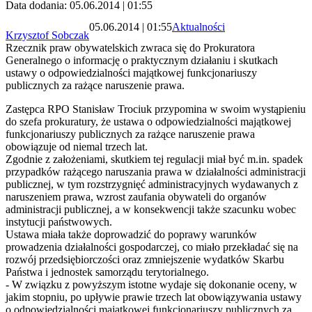
Data dodania: 05.06.2014 | 01:55
05.06.2014 | 01:55
Aktualności
Krzysztof Sobczak
Rzecznik praw obywatelskich zwraca się do Prokuratora
Generalnego o informację o praktycznym działaniu i skutkach
ustawy o odpowiedzialności majątkowej funkcjonariuszy
publicznych za rażące naruszenie prawa.
Zastępca RPO Stanisław Trociuk przypomina w swoim wystąpieniu
do szefa prokuratury, że ustawa o odpowiedzialności majątkowej
funkcjonariuszy publicznych za rażące naruszenie prawa
obowiązuje od niemal trzech lat.
Zgodnie z założeniami, skutkiem tej regulacji miał być m.in. spadek
przypadków rażącego naruszania prawa w działalności administracji
publicznej, w tym rozstrzygnięć administracyjnych wydawanych z
naruszeniem prawa, wzrost zaufania obywateli do organów
administracji publicznej, a w konsekwencji także szacunku wobec
instytucji państwowych.
Ustawa miała także doprowadzić do poprawy warunków
prowadzenia działalności gospodarczej, co miało przekładać się na
rozwój przedsiębiorczości oraz zmniejszenie wydatków Skarbu
Państwa i jednostek samorządu terytorialnego.
- W związku z powyższym istotne wydaje się dokonanie oceny, w
jakim stopniu, po upływie prawie trzech lat obowiązywania ustawy
o odpowiedzialności majątkowej funkcjonariuszy publicznych za