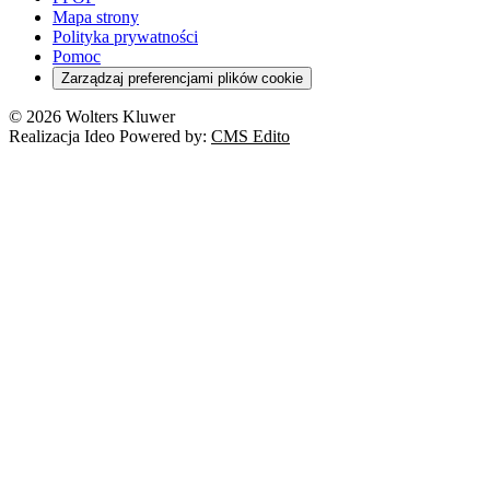
Kredyty
Turystyka
Mapa strony
Cło
Orzeczenia
Polityka prywatności
Deregulacja
RODO
Pomoc
Cyberbezpieczeństwo
Zarządzaj preferencjami plików cookie
Franczyza
Nowe technologie
© 2026 Wolters Kluwer
Prawo autorskie
Realizacja Ideo Powered by:
CMS Edito