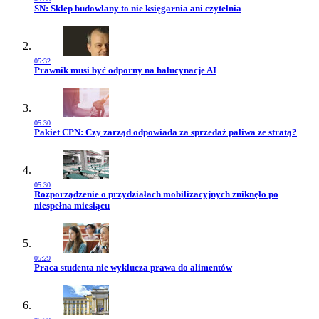
Przejdź do artykułu:
SN: Sklep budowlany to nie księgarnia ani czytelnia
05:32
Przejdź do artykułu:
Prawnik musi być odporny na halucynacje AI
05:30
Przejdź do artykułu:
Pakiet CPN: Czy zarząd odpowiada za sprzedaż paliwa ze stratą?
05:30
Przejdź do artykułu:
Rozporządzenie o przydziałach mobilizacyjnych zniknęło po
niespełna miesiącu
05:29
Przejdź do artykułu:
Praca studenta nie wyklucza prawa do alimentów