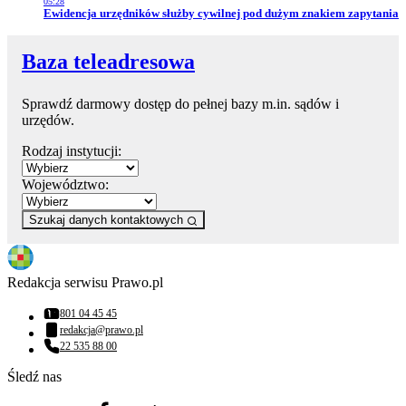
05:28
Przejdź do artykułu:
Ewidencja urzędników służby cywilnej pod dużym znakiem zapytania
Baza teleadresowa
Sprawdź darmowy dostęp do pełnej bazy m.in. sądów i
urzędów.
Rodzaj instytucji:
Województwo:
Szukaj danych kontaktowych
Redakcja serwisu Prawo.pl
801 04 45 45
Numer telefonu:
redakcja@prawo.pl
Adres email:
22 535 88 00
Numer telefonu:
Śledź nas