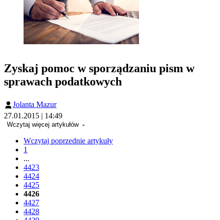
Zyskaj pomoc w sporządzaniu pism w
sprawach podatkowych
Jolanta Mazur
27.01.2015 | 14:49
Wczytaj więcej artykułów
Wczytaj poprzednie artykuły
1
...
4423
4424
4425
4426
4427
4428