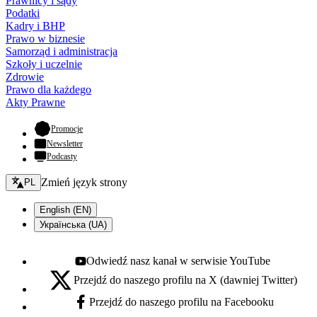
Prawnicy i sądy
Podatki
Kadry i BHP
Prawo w biznesie
Samorząd i administracja
Szkoły i uczelnie
Zdrowie
Prawo dla każdego
Akty Prawne
- otwiera się w nowej karcie
Promocje
Newsletter
Podcasty
Zmień język - bieżący:
Zmień język strony
PL
English (EN)
Українська (UA)
Odwiedź nasz kanał w serwisie YouTube
Youtube - otwiera się w nowej karcie
Przejdź do naszego profilu na X (dawniej Twitter)
X - otwiera się w nowej karcie
Przejdź do naszego profilu na Facebooku
Facebook - otwiera się w nowej karcie