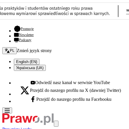
- otwiera się w nowej karcie
Promocje
Newsletter
Podcasty
Zmień język - bieżący:
Zmień język strony
PL
English (EN)
Українська (UA)
Odwiedź nasz kanał w serwisie YouTube
Youtube - otwiera się w nowej karcie
Przejdź do naszego profilu na X (dawniej Twitter)
X - otwiera się w nowej karcie
Przejdź do naszego profilu na Facebooku
Facebook - otwiera się w nowej karcie