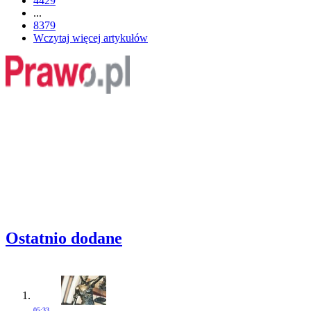
4429
...
8379
Wczytaj więcej artykułów
Ostatnio dodane
05:33