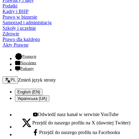
Prawnicy i sądy
Podatki
Kadry i BHP
Prawo w biznesie
Samorząd i administracja
Szkoły i uczelnie
Zdrowie
Prawo dla każdego
Akty Prawne
- otwiera się w nowej karcie
Promocje
Newsletter
Podcasty
Zmień język - bieżący:
Zmień język strony
PL
English (EN)
Українська (UA)
Odwiedź nasz kanał w serwisie YouTube
Youtube - otwiera się w nowej karcie
Przejdź do naszego profilu na X (dawniej Twitter)
X - otwiera się w nowej karcie
Przejdź do naszego profilu na Facebooku
Facebook - otwiera się w nowej karcie