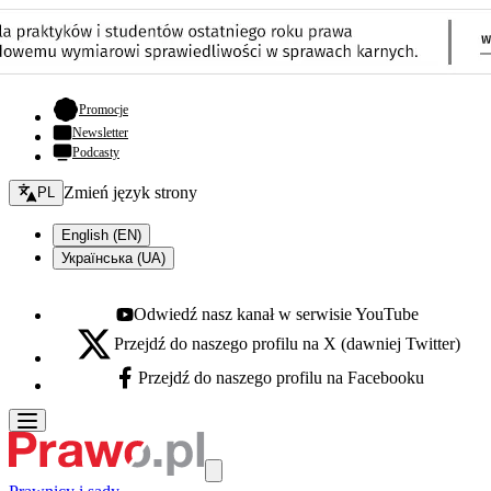
- otwiera się w nowej karcie
Promocje
Newsletter
Podcasty
Zmień język - bieżący:
Zmień język strony
PL
English (EN)
Українська (UA)
Odwiedź nasz kanał w serwisie YouTube
Youtube - otwiera się w nowej karcie
Przejdź do naszego profilu na X (dawniej Twitter)
X - otwiera się w nowej karcie
Przejdź do naszego profilu na Facebooku
Facebook - otwiera się w nowej karcie