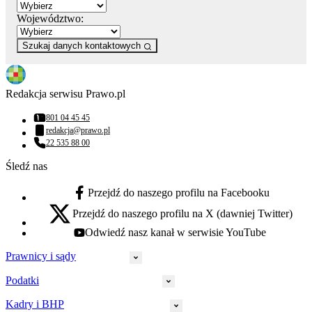
Województwo:
Szukaj danych kontaktowych
Redakcja serwisu Prawo.pl
801 04 45 45
Numer telefonu:
redakcja@prawo.pl
Adres email:
22 535 88 00
Numer telefonu:
Śledź nas
Przejdź do naszego profilu na Facebooku
facebook - otwiera się w nowej karcie
Przejdź do naszego profilu na X (dawniej Twitter)
x - otwiera się w nowej karcie
Odwiedź nasz kanał w serwisie YouTube
youtube - otwiera się w nowej karcie
Prawnicy i sądy
Podatki
Wymiar sprawiedliwości
Prawnicy
Kadry i BHP