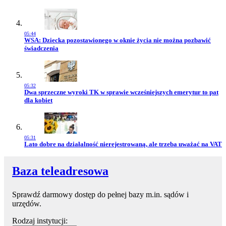
05:44
Przejdź do artykułu:
WSA: Dziecka pozostawionego w oknie życia nie można pozbawić
świadczenia
05:32
Przejdź do artykułu:
Dwa sprzeczne wyroki TK w sprawie wcześniejszych emerytur to pat
dla kobiet
05:31
Przejdź do artykułu:
Lato dobre na działalność nierejestrowaną, ale trzeba uważać na VAT
Baza teleadresowa
Sprawdź darmowy dostęp do pełnej bazy m.in. sądów i
urzędów.
Rodzaj instytucji: