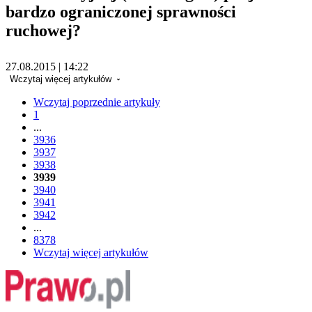
bardzo ograniczonej sprawności
ruchowej?
27.08.2015 | 14:22
Wczytaj więcej artykułów
Wczytaj poprzednie artykuły
1
...
3936
3937
3938
3939
3940
3941
3942
...
8378
Wczytaj więcej artykułów