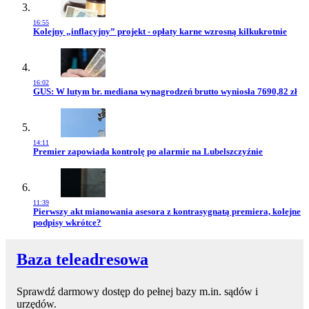
16:55
Przejdź do artykułu:
Kolejny „inflacyjny” projekt - opłaty karne wzrosną kilkukrotnie
16:02
Przejdź do artykułu:
GUS: W lutym br. mediana wynagrodzeń brutto wyniosła 7690,82 zł
14:11
Przejdź do artykułu:
Premier zapowiada kontrolę po alarmie na Lubelszczyźnie
11:39
Przejdź do artykułu:
Pierwszy akt mianowania asesora z kontrasygnatą premiera, kolejne
podpisy wkrótce?
Baza teleadresowa
Sprawdź darmowy dostęp do pełnej bazy m.in. sądów i
urzędów.