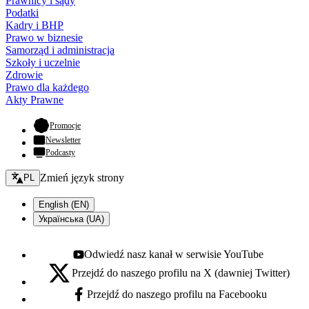
Prawnicy i sądy
Podatki
Kadry i BHP
Prawo w biznesie
Samorząd i administracja
Szkoły i uczelnie
Zdrowie
Prawo dla każdego
Akty Prawne
- otwiera się w nowej karcie
Promocje
Newsletter
Podcasty
Zmień język - bieżący:
Zmień język strony
PL
English (EN)
Українська (UA)
Odwiedź nasz kanał w serwisie YouTube
Youtube - otwiera się w nowej karcie
Przejdź do naszego profilu na X (dawniej Twitter)
X - otwiera się w nowej karcie
Przejdź do naszego profilu na Facebooku
Facebook - otwiera się w nowej karcie