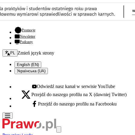
- otwiera się w nowej karcie
Promocje
Newsletter
Podcasty
Zmień język - bieżący:
Zmień język strony
PL
English (EN)
Українська (UA)
Odwiedź nasz kanał w serwisie YouTube
Youtube - otwiera się w nowej karcie
Przejdź do naszego profilu na X (dawniej Twitter)
X - otwiera się w nowej karcie
Przejdź do naszego profilu na Facebooku
Facebook - otwiera się w nowej karcie