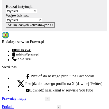
Rodzaj instytucji:
Województwo:
Szukaj danych kontaktowych
Redakcja serwisu Prawo.pl
801 04 45 45
Numer telefonu:
redakcja@prawo.pl
Adres email:
22 535 88 00
Numer telefonu:
Śledź nas
Przejdź do naszego profilu na Facebooku
facebook - otwiera się w nowej karcie
Przejdź do naszego profilu na X (dawniej Twitter)
x - otwiera się w nowej karcie
Odwiedź nasz kanał w serwisie YouTube
youtube - otwiera się w nowej karcie
Prawnicy i sądy
Podatki