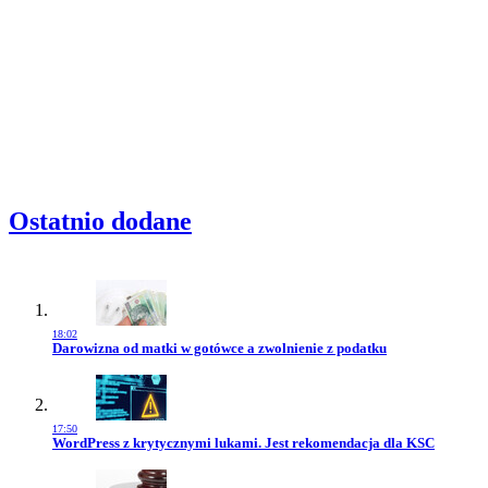
Ostatnio dodane
18:02
Przejdź do artykułu:
Darowizna od matki w gotówce a zwolnienie z podatku
17:50
Przejdź do artykułu:
WordPress z krytycznymi lukami. Jest rekomendacja dla KSC