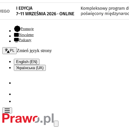
- otwiera się w nowej karcie
Promocje
Newsletter
Podcasty
Zmień język - bieżący:
Zmień język strony
PL
English (EN)
Українська (UA)