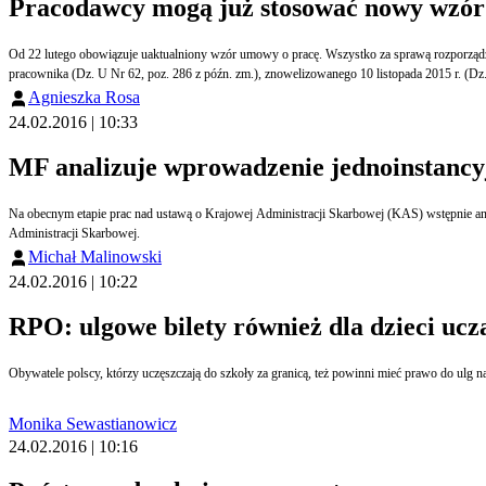
Pracodawcy mogą już stosować nowy wzór
Od 22 lutego obowiązuje uaktualniony wzór umowy o pracę. Wszystko za sprawą rozporząd
pracownika (Dz. U Nr 62, poz. 286 z późn. zm.), znowelizowanego 10 listopada 2015 r. (Dz.
Agnieszka Rosa
24.02.2016 | 10:33
MF analizuje wprowadzenie jednoinstanc
Na obecnym etapie prac nad ustawą o Krajowej Administracji Skarbowej (KAS) wstępnie an
Administracji Skarbowej.
Michał Malinowski
24.02.2016 | 10:22
RPO: ulgowe bilety również dla dzieci uczą
Obywatele polscy, którzy uczęszczają do szkoły za granicą, też powinni mieć prawo do ulg na
Monika Sewastianowicz
24.02.2016 | 10:16