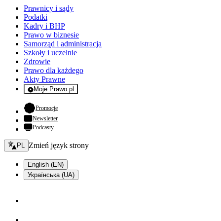
Prawnicy i sądy
Podatki
Kadry i BHP
Prawo w biznesie
Samorząd i administracja
Szkoły i uczelnie
Zdrowie
Prawo dla każdego
Akty Prawne
Moje Prawo.pl
- rejestracja i logowanie do serwisu
- otwiera się w nowej karcie
Promocje
Newsletter
Podcasty
Zmień język - bieżący:
Zmień język strony
PL
English (EN)
Українська (UA)