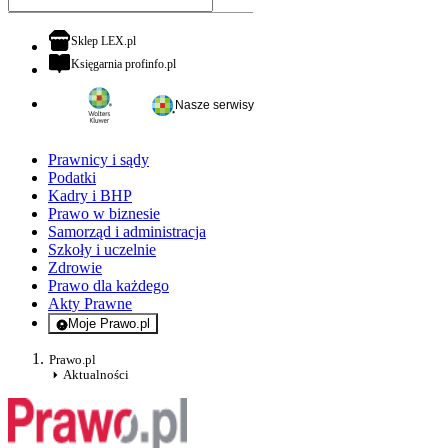
otwiera się w nowej karcie
Sklep LEX.pl
otwiera się w nowej karcie
Księgarnia profinfo.pl
Nasze serwisy
Prawnicy i sądy
Podatki
Kadry i BHP
Prawo w biznesie
Samorząd i administracja
Szkoły i uczelnie
Zdrowie
Prawo dla każdego
Akty Prawne
Moje Prawo.pl
- rejestracja i logowanie do serwisu
Prawo.pl
Aktualności