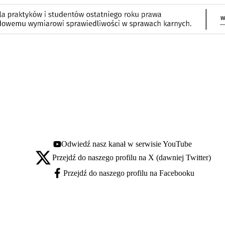
Odwiedź nasz kanał w serwisie YouTube
Youtube - otwiera się w nowej karcie
Przejdź do naszego profilu na X (dawniej Twitter)
X - otwiera się w nowej karcie
Przejdź do naszego profilu na Facebooku
Facebook - otwiera się w nowej karcie