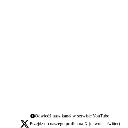
Odwiedź nasz kanał w serwisie YouTube
Youtube - otwiera się w nowej karcie
Przejdź do naszego profilu na X (dawniej Twitter)
X - otwiera się w nowej karcie