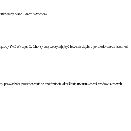
ZUS wyliczył, że w ciągu pięciu lat na emerytury i renty państwu zabraknie 250 mld zł, a w wersji pesymistycznej aż 400 mld. Dziura będzie jeszcze większa, jeśli zostanie obniżony wiek emerytalny pisze Gazeta Wyborcza.
troby (WZW) typu C. Chorzy tacy zaczynają być leczenie dopiero po około trzech latach od
rgany prowadzące postępowania w przedmiocie określenia uwarunkowań środowiskowych