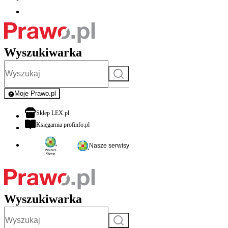
Wyszukiwarka
Szukaj
Moje Prawo.pl
- rejestracja i logowanie do serwisu
otwiera się w nowej karcie
Sklep LEX.pl
otwiera się w nowej karcie
Księgarnia profinfo.pl
Nasze serwisy
Wyszukiwarka
Szukaj