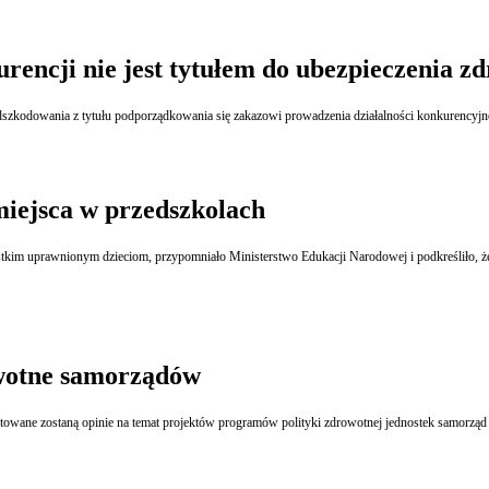
rencji nie jest tytułem do ubezpieczenia z
kodowania z tytułu podporządkowania się zakazowi prowadzenia działalności konkurencyjne
ejsca w przedszkolach
 uprawnionym dzieciom, przypomniało Ministerstwo Edukacji Narodowej i podkreśliło, że kw
owotne samorządów
otowane zostaną opinie na temat projektów programów polityki zdrowotnej jednostek samorząd 