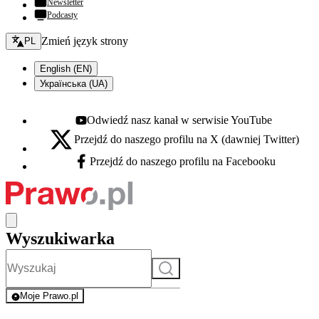
Newsletter
Podcasty
Zmień język - bieżący:
Zmień język strony
PL
English (EN)
Українська (UA)
Odwiedź nasz kanał w serwisie YouTube
Youtube - otwiera się w nowej karcie
Przejdź do naszego profilu na X (dawniej Twitter)
X - otwiera się w nowej karcie
Przejdź do naszego profilu na Facebooku
Facebook - otwiera się w nowej karcie
Wyszukiwarka
Szukaj
Moje Prawo.pl
- rejestracja i logowanie do serwisu