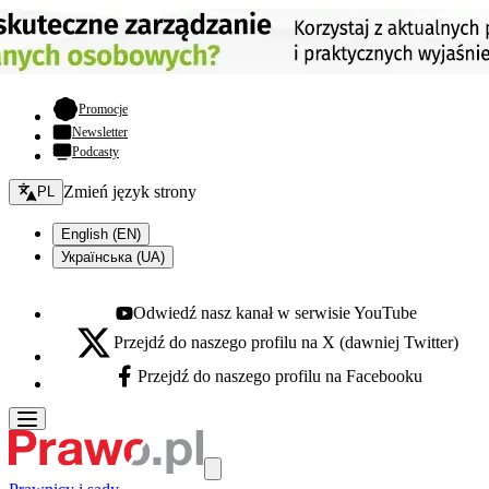
- otwiera się w nowej karcie
Promocje
Newsletter
Podcasty
Zmień język - bieżący:
Zmień język strony
PL
English (EN)
Українська (UA)
Odwiedź nasz kanał w serwisie YouTube
Youtube - otwiera się w nowej karcie
Przejdź do naszego profilu na X (dawniej Twitter)
X - otwiera się w nowej karcie
Przejdź do naszego profilu na Facebooku
Facebook - otwiera się w nowej karcie