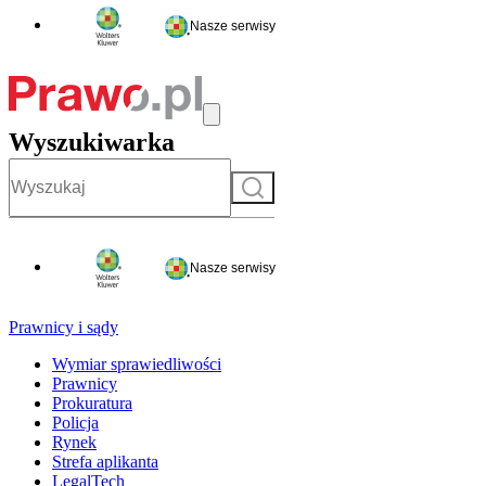
Nasze serwisy
Wyszukiwarka
Szukaj
Nasze serwisy
Prawnicy i sądy
Wymiar sprawiedliwości
Prawnicy
Prokuratura
Policja
Rynek
Strefa aplikanta
LegalTech