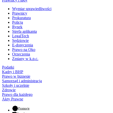
Prawnicy i sądy
Wymiar sprawiedliwości
Prawnicy
Prokuratura
Policja
Rynek
Strefa aplikanta
LegalTech
Sędziowie
E-doręczenia
Prawo na Oko
Orzeczenia
Zmiany w k.p.c.
Podatki
Kadry i BHP
Prawo w biznesie
Samorząd i administracja
Szkoły i uczelnie
Zdrowie
Prawo dla każdego
Akty Prawne
- otwiera się w nowej karcie
Promocje