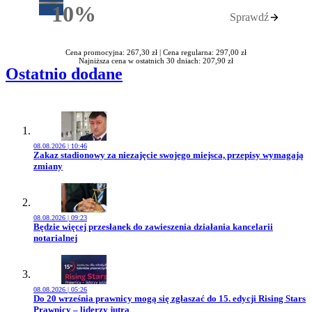
10%
Sprawdź
Rabatu
Cena promocyjna: 267,30 zł |
Cena regularna: 297,00 zł
Najniższa cena w ostatnich 30 dniach: 207,90 zł
Ostatnio dodane
08.08.2026 | 10:46
Przejdź do artykułu:
Zakaz stadionowy za niezajęcie swojego miejsca, przepisy wymagają
zmiany
08.08.2026 | 09:23
Przejdź do artykułu:
Będzie więcej przesłanek do zawieszenia działania kancelarii
notarialnej
08.08.2026 | 05:26
Przejdź do artykułu:
Do 20 września prawnicy mogą się zgłaszać do 15. edycji Rising Stars
Prawnicy – liderzy jutra