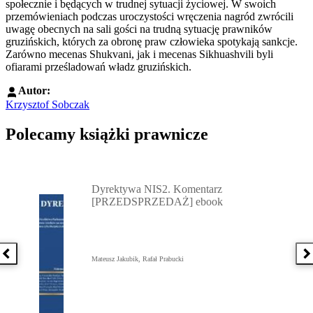
społecznie i będących w trudnej sytuacji życiowej. W swoich
przemówieniach podczas uroczystości wręczenia nagród zwrócili
uwagę obecnych na sali gości na trudną sytuację prawników
gruzińskich, których za obronę praw człowieka spotykają sankcje.
Zarówno mecenas Shukvani, jak i mecenas Sikhuashvili byli
ofiarami prześladowań władz gruzińskich.
Autor:
Krzysztof Sobczak
Polecamy książki prawnicze
Przejdź do: Dyrektywa NIS2. Komentarz [PRZEDSPRZEDAŻ] ebook,
Dyrektywa NIS2. Komentarz
[PRZEDSPRZEDAŻ] ebook
Poprzednia książka
N
Mateusz Jakubik, Rafał Prabucki