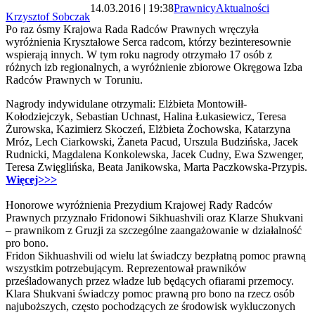
14.03.2016 | 19:38
Prawnicy
Aktualności
Krzysztof Sobczak
Po raz ósmy Krajowa Rada Radców Prawnych wręczyła
wyróżnienia Kryształowe Serca radcom, którzy bezinteresownie
wspierają innych. W tym roku nagrody otrzymało 17 osób z
różnych izb regionalnych, a wyróżnienie zbiorowe Okręgowa Izba
Radców Prawnych w Toruniu.
Nagrody indywidulane otrzymali: Elżbieta Montowiłł-
Kołodziejczyk, Sebastian Uchnast, Halina Łukasiewicz, Teresa
Żurowska, Kazimierz Skoczeń, Elżbieta Żochowska, Katarzyna
Mróz, Lech Ciarkowski, Żaneta Pacud, Urszula Budzińska, Jacek
Rudnicki, Magdalena Konkolewska, Jacek Cudny, Ewa Szwenger,
Teresa Zwięglińska, Beata Janikowska, Marta Paczkowska-Przypis.
Więcej>>>
Honorowe wyróżnienia Prezydium Krajowej Rady Radców
Prawnych przyznało Fridonowi Sikhuashvili oraz Klarze Shukvani
– prawnikom z Gruzji za szczególne zaangażowanie w działalność
pro bono.
Fridon Sikhuashvili od wielu lat świadczy bezpłatną pomoc prawną
wszystkim potrzebującym. Reprezentował prawników
prześladowanych przez władze lub będących ofiarami przemocy.
Klara Shukvani świadczy pomoc prawną pro bono na rzecz osób
najuboższych, często pochodzących ze środowisk wykluczonych