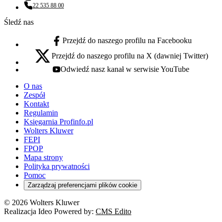
Adres email:
22 535 88 00
Numer telefonu:
Śledź nas
Przejdź do naszego profilu na Facebooku
facebook - otwiera się w nowej karcie
Przejdź do naszego profilu na X (dawniej Twitter)
x - otwiera się w nowej karcie
Odwiedź nasz kanał w serwisie YouTube
youtube - otwiera się w nowej karcie
O nas
Zespół
Kontakt
Regulamin
Księgarnia Profinfo.pl
Wolters Kluwer
FEPI
FPOP
Mapa strony
Polityka prywatności
Pomoc
Zarządzaj preferencjami plików cookie
© 2026 Wolters Kluwer
Realizacja Ideo Powered by:
CMS Edito