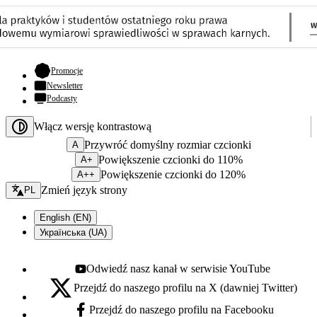
- otwiera się w nowej karcie
Promocje
Newsletter
Podcasty
Włącz wersję kontrastową
Przywróć domyślny rozmiar czcionki
A
Powiększenie czcionki do 110%
A+
Powiększenie czcionki do 120%
A++
Zmień język - bieżący:
Zmień język strony
PL
English (EN)
Українська (UA)
Odwiedź nasz kanał w serwisie YouTube
Youtube - otwiera się w nowej karcie
Przejdź do naszego profilu na X (dawniej Twitter)
X - otwiera się w nowej karcie
Przejdź do naszego profilu na Facebooku
Facebook - otwiera się w nowej karcie