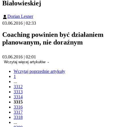
Białowieskiej
Dorian Lesner
03.06.2016 | 02:33
Coaching powinien być działaniem
planowanym, nie doraźnym
03.06.2016 | 02:01
Wczytaj więcej artykułów
Wczytaj poprzednie artykuły
1
...
3312
3313
3314
3315
3316
3317
3318
...