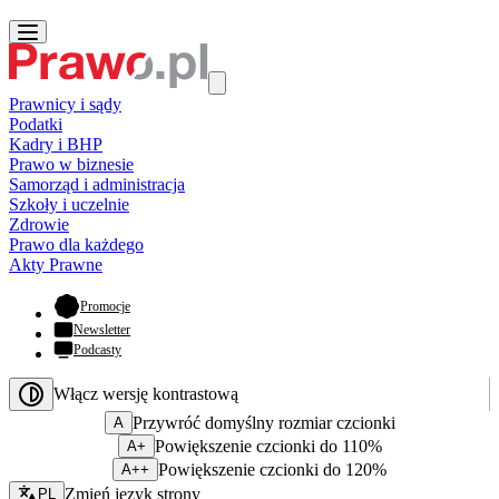
Prawnicy i sądy
Podatki
Kadry i BHP
Prawo w biznesie
Samorząd i administracja
Szkoły i uczelnie
Zdrowie
Prawo dla każdego
Akty Prawne
- otwiera się w nowej karcie
Promocje
Newsletter
Podcasty
Włącz wersję kontrastową
Przywróć domyślny rozmiar czcionki
A
Powiększenie czcionki do 110%
A+
Powiększenie czcionki do 120%
A++
Zmień język - bieżący:
Zmień język strony
PL