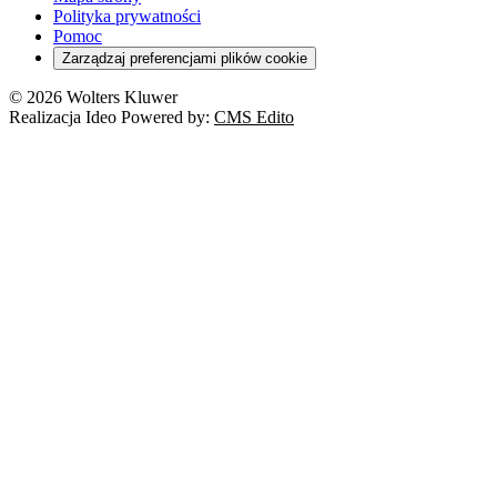
Orzeczenia
Polityka prywatności
Deregulacja
RODO
Pomoc
Cyberbezpieczeństwo
Zarządzaj preferencjami plików cookie
Franczyza
Nowe technologie
© 2026 Wolters Kluwer
Prawo autorskie
Realizacja Ideo Powered by:
CMS Edito