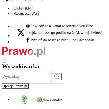
English (EN)
Українська (UA)
Odwiedź nasz kanał w serwisie YouTube
Youtube - otwiera się w nowej karcie
Przejdź do naszego profilu na X (dawniej Twitter)
X - otwiera się w nowej karcie
Przejdź do naszego profilu na Facebooku
Facebook - otwiera się w nowej karcie
Wyszukiwarka
Szukaj
Moje Prawo.pl
- rejestracja i logowanie do serwisu
Nasze serwisy