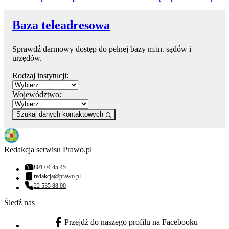
Baza teleadresowa
Sprawdź darmowy dostęp do pełnej bazy m.in. sądów i
urzędów.
Rodzaj instytucji:
Województwo:
Szukaj danych kontaktowych
Redakcja serwisu Prawo.pl
801 04 45 45
Numer telefonu:
redakcja@prawo.pl
Adres email:
22 535 88 00
Numer telefonu:
Śledź nas
Przejdź do naszego profilu na Facebooku
facebook - otwiera się w nowej karcie