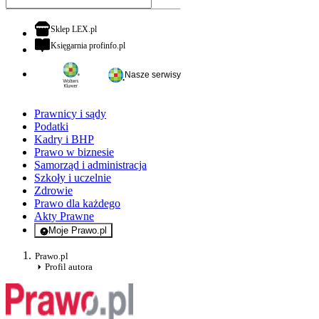
otwiera się w nowej karcie
Sklep LEX.pl
otwiera się w nowej karcie
Księgarnia profinfo.pl
Nasze serwisy
Prawnicy i sądy
Podatki
Kadry i BHP
Prawo w biznesie
Samorząd i administracja
Szkoły i uczelnie
Zdrowie
Prawo dla każdego
Akty Prawne
Moje Prawo.pl
- rejestracja i logowanie do serwisu
Prawo.pl
Profil autora