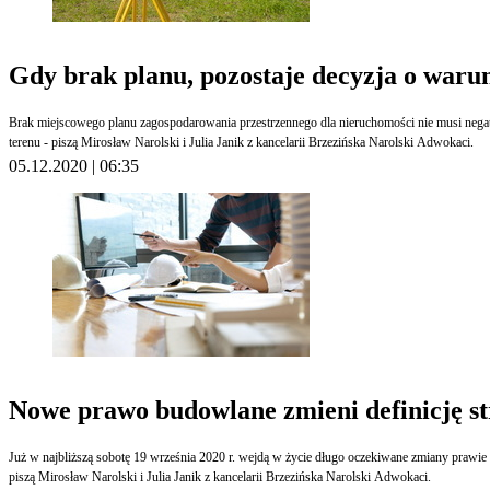
Gdy brak planu, pozostaje decyzja o war
​Brak miejscowego planu zagospodarowania przestrzennego dla nieruchomości nie musi neg
terenu - piszą Mirosław Narolski i Julia Janik z kancelarii Brzezińska Narolski Adwokaci.
05.12.2020 | 06:35
Nowe prawo budowlane zmieni definicję st
Już w najbliższą sobotę 19 września 2020 r. wejdą w życie długo oczekiwane zmiany prawie
piszą Mirosław Narolski i Julia Janik z kancelarii Brzezińska Narolski Adwokaci.