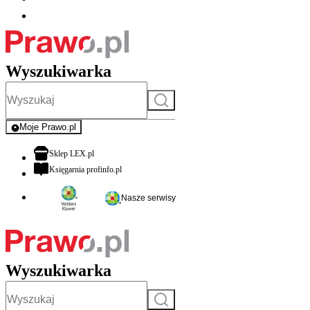
Wyszukiwarka
Szukaj
Moje Prawo.pl
- rejestracja i logowanie do serwisu
otwiera się w nowej karcie
Sklep LEX.pl
otwiera się w nowej karcie
Księgarnia profinfo.pl
Nasze serwisy
Wyszukiwarka
Szukaj