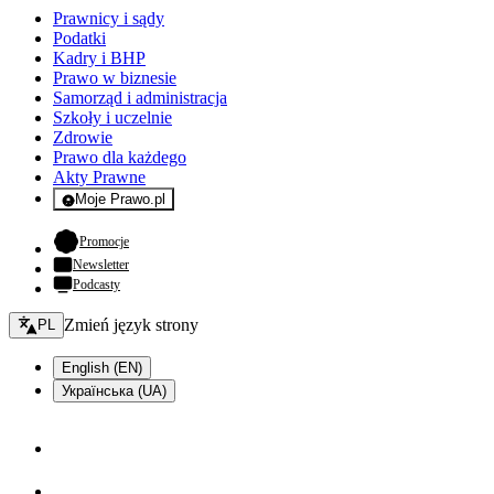
Prawnicy i sądy
Podatki
Kadry i BHP
Prawo w biznesie
Samorząd i administracja
Szkoły i uczelnie
Zdrowie
Prawo dla każdego
Akty Prawne
Moje Prawo.pl
- rejestracja i logowanie do serwisu
- otwiera się w nowej karcie
Promocje
Newsletter
Podcasty
Zmień język - bieżący:
Zmień język strony
PL
English (EN)
Українська (UA)