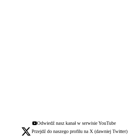
Odwiedź nasz kanał w serwisie YouTube
Youtube - otwiera się w nowej karcie
Przejdź do naszego profilu na X (dawniej Twitter)
X - otwiera się w nowej karcie