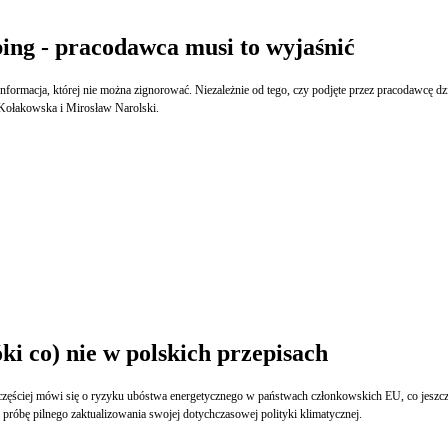
ing - pracodawca musi to wyjaśnić
rmacja, której nie można zignorować. Niezależnie od tego, czy podjęte przez pracodawcę dział
 Kołakowska i Mirosław Narolski.
óki co) nie w polskich przepisach
zęściej mówi się o ryzyku ubóstwa energetycznego w państwach członkowskich EU, co jeszcz
próbę pilnego zaktualizowania swojej dotychczasowej polityki klimatycznej.