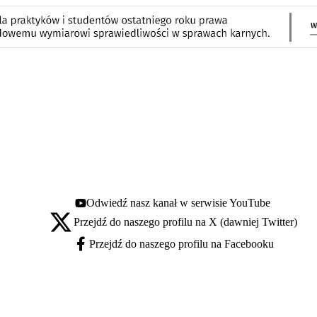
Odwiedź nasz kanał w serwisie YouTube
Youtube - otwiera się w nowej karcie
Przejdź do naszego profilu na X (dawniej Twitter)
X - otwiera się w nowej karcie
Przejdź do naszego profilu na Facebooku
Facebook - otwiera się w nowej karcie