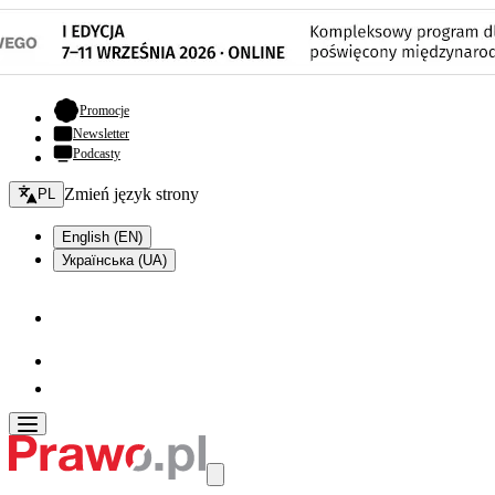
- otwiera się w nowej karcie
Promocje
Newsletter
Podcasty
Zmień język - bieżący:
Zmień język strony
PL
English (EN)
Українська (UA)