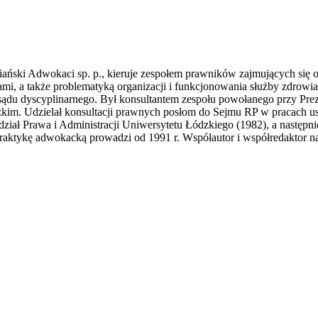
riański Adwokaci sp. p., kieruje zespołem prawników zajmujących się
mi, a także problematyką organizacji i funkcjonowania służby zdrowia
ądu dyscyplinarnego. Był konsultantem zespołu powołanego przy Prez
ódzkim. Udzielał konsultacji prawnych posłom do Sejmu RP w pracac
iał Prawa i Administracji Uniwersytetu Łódzkiego (1982), a następni
ktykę adwokacką prowadzi od 1991 r. Współautor i współredaktor nau