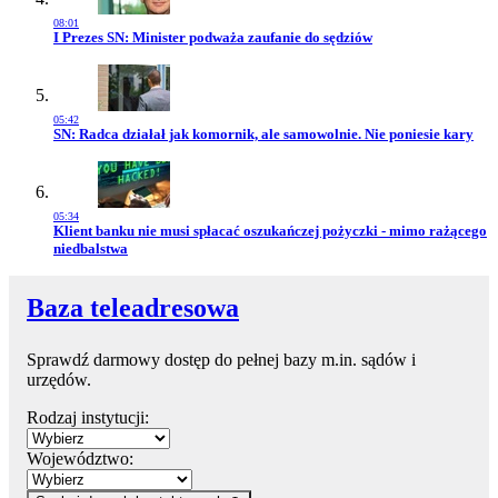
08:01
Przejdź do artykułu:
I Prezes SN: Minister podważa zaufanie do sędziów
05:42
Przejdź do artykułu:
SN: Radca działał jak komornik, ale samowolnie. Nie poniesie kary
05:34
Przejdź do artykułu:
Klient banku nie musi spłacać oszukańczej pożyczki - mimo rażącego
niedbalstwa
Baza teleadresowa
Sprawdź darmowy dostęp do pełnej bazy m.in. sądów i
urzędów.
Rodzaj instytucji:
Województwo: