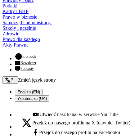
Prawnicy i sądy
Podatki
Kadry i BHP
Prawo w biznesie
Samorząd i administracja
Szkoły i uczelnie
Zdrowie
Prawo dla każdego
Akty Prawne
- otwiera się w nowej karcie
Promocje
Newsletter
Podcasty
Zmień język - bieżący:
Zmień język strony
PL
English (EN)
Українська (UA)
Odwiedź nasz kanał w serwisie YouTube
Youtube - otwiera się w nowej karcie
Przejdź do naszego profilu na X (dawniej Twitter)
X - otwiera się w nowej karcie
Przejdź do naszego profilu na Facebooku
Facebook - otwiera się w nowej karcie