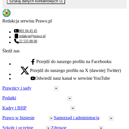
Szukaj danych kontaktowych
Redakcja serwisu Prawo.pl
801 04 45 45
Numer telefonu:
redakcja@prawo.pl
Adres email:
22 535 88 00
Numer telefonu:
Śledź nas
Przejdź do naszego profilu na Facebooku
facebook - otwiera się w nowej karcie
Przejdź do naszego profilu na X (dawniej Twitter)
x - otwiera się w nowej karcie
Odwiedź nasz kanał w serwisie YouTube
youtube - otwiera się w nowej karcie
Prawnicy i sądy
Podatki
Wymiar sprawiedliwości
Prawnicy
Kadry i BHP
PIT
Prokuratura
CIT
Prawo w biznesie
Samorząd i administracja
Policja
Prawo pracy
VAT
Rynek
HR
Szkoły i uczelnie
Zdrowie
Akcyza
Strefa aplikanta