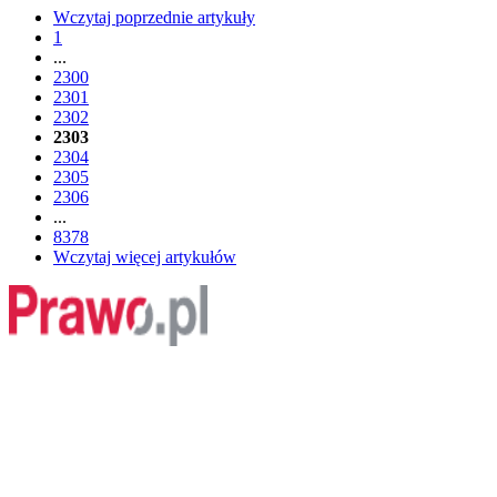
Wczytaj poprzednie artykuły
1
...
2300
2301
2302
2303
2304
2305
2306
...
8378
Wczytaj więcej artykułów