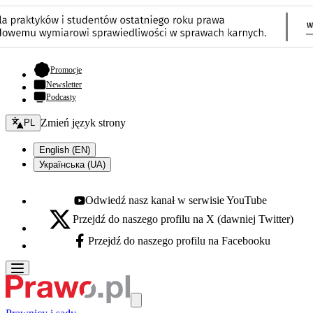
- otwiera się w nowej karcie
Promocje
Newsletter
Podcasty
Zmień język - bieżący:
Zmień język strony
PL
English (EN)
Українська (UA)
Odwiedź nasz kanał w serwisie YouTube
Youtube - otwiera się w nowej karcie
Przejdź do naszego profilu na X (dawniej Twitter)
X - otwiera się w nowej karcie
Przejdź do naszego profilu na Facebooku
Facebook - otwiera się w nowej karcie