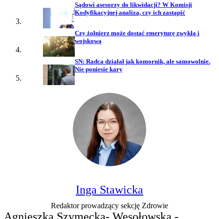
Sądowi asesorzy do likwidacji? W Komisji
Kodyfikacyjnej analiza, czy ich zastąpić
Czy żołnierz może dostać emeryturę zwykłą i
wojskową
SN: Radca działał jak komornik, ale samowolnie.
Nie poniesie kary
Inga Stawicka
Redaktor prowadzący sekcję Zdrowie
Agnieszka Szymecka- Wesołowska -