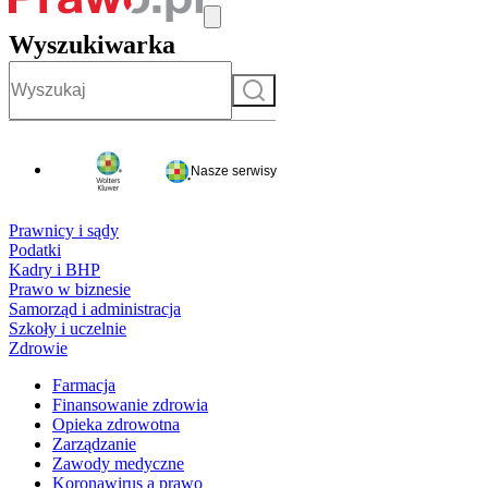
Wyszukiwarka
Szukaj
Nasze serwisy
Prawnicy i sądy
Podatki
Kadry i BHP
Prawo w biznesie
Samorząd i administracja
Szkoły i uczelnie
Zdrowie
Farmacja
Finansowanie zdrowia
Opieka zdrowotna
Zarządzanie
Zawody medyczne
Koronawirus a prawo