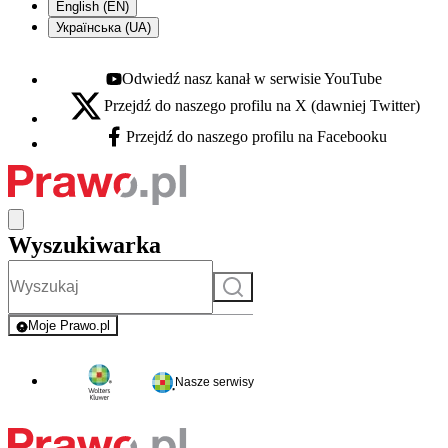
English (EN)
Українська (UA)
Odwiedź nasz kanał w serwisie YouTube
Youtube - otwiera się w nowej karcie
Przejdź do naszego profilu na X (dawniej Twitter)
X - otwiera się w nowej karcie
Przejdź do naszego profilu na Facebooku
Facebook - otwiera się w nowej karcie
Wyszukiwarka
Szukaj
Moje Prawo.pl
- rejestracja i logowanie do serwisu
Nasze serwisy