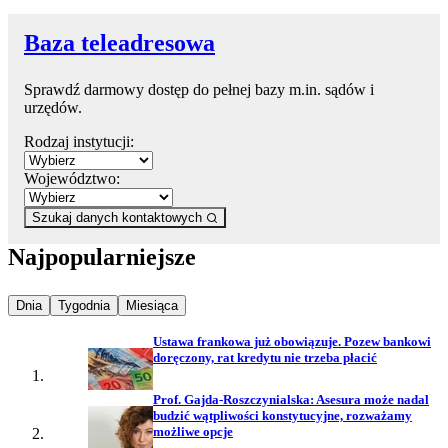
Baza teleadresowa
Sprawdź darmowy dostęp do pełnej bazy m.in. sądów i
urzędów.
Rodzaj instytucji:
Województwo:
Szukaj danych kontaktowych
Najpopularniejsze
Najpopularniejsze wiadomości z
Najpopularniejsze wiadomości z
Najpopularniejsze wiadomości z
Dnia
Tygodnia
Miesiąca
Ustawa frankowa już obowiązuje. Pozew bankowi
doręczony, rat kredytu nie trzeba płacić
Prof. Gajda-Roszczynialska: Asesura może nadal
budzić wątpliwości konstytucyjne, rozważamy
możliwe opcje