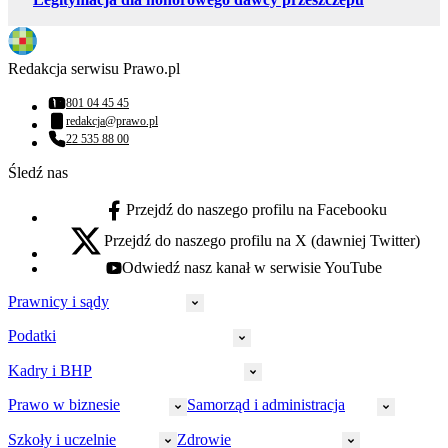
Redakcja serwisu Prawo.pl
801 04 45 45
Numer telefonu:
redakcja@prawo.pl
Adres email:
22 535 88 00
Numer telefonu:
Śledź nas
Przejdź do naszego profilu na Facebooku
facebook - otwiera się w nowej karcie
Przejdź do naszego profilu na X (dawniej Twitter)
x - otwiera się w nowej karcie
Odwiedź nasz kanał w serwisie YouTube
youtube - otwiera się w nowej karcie
Prawnicy i sądy
Podatki
Wymiar sprawiedliwości
Prawnicy
Kadry i BHP
PIT
Prokuratura
CIT
Prawo w biznesie
Samorząd i administracja
Policja
Prawo pracy
VAT
Rynek
HR
Szkoły i uczelnie
Zdrowie
Akcyza
Strefa aplikanta