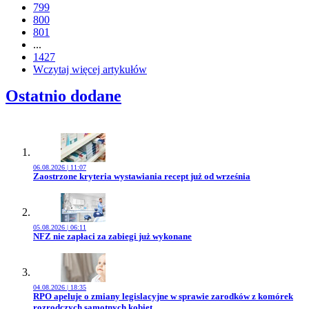
799
800
801
...
1427
Wczytaj więcej artykułów
Ostatnio dodane
06.08.2026 | 11:07
Przejdź do artykułu:
Zaostrzone kryteria wystawiania recept już od września
05.08.2026 | 06:11
Przejdź do artykułu:
NFZ nie zapłaci za zabiegi już wykonane
04.08.2026 | 18:35
Przejdź do artykułu:
RPO apeluje o zmiany legislacyjne w sprawie zarodków z komórek
rozrodczych samotnych kobiet