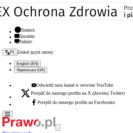
- otwiera się w nowej karcie
Promocje
Newsletter
Podcasty
Zmień język - bieżący:
Zmień język strony
PL
English (EN)
Українська (UA)
Odwiedź nasz kanał w serwisie YouTube
Youtube - otwiera się w nowej karcie
Przejdź do naszego profilu na X (dawniej Twitter)
X - otwiera się w nowej karcie
Przejdź do naszego profilu na Facebooku
Facebook - otwiera się w nowej karcie