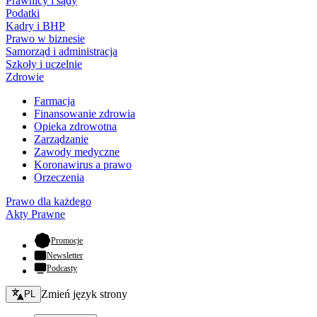
Prawnicy i sądy
Podatki
Kadry i BHP
Prawo w biznesie
Samorząd i administracja
Szkoły i uczelnie
Zdrowie
Farmacja
Finansowanie zdrowia
Opieka zdrowotna
Zarządzanie
Zawody medyczne
Koronawirus a prawo
Orzeczenia
Prawo dla każdego
Akty Prawne
- otwiera się w nowej karcie
Promocje
Newsletter
Podcasty
Zmień język - bieżący:
Zmień język strony
PL