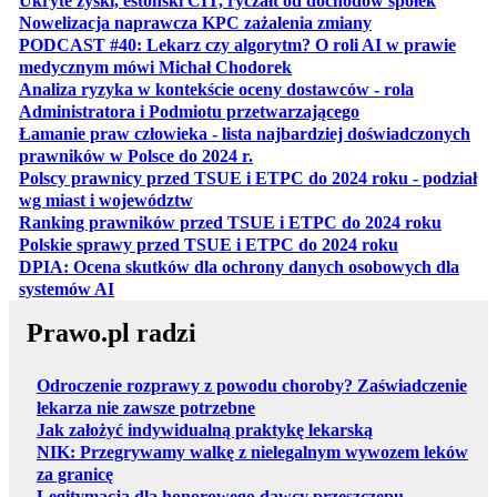
Ukryte zyski, estoński CIT, ryczałt od dochodów spółek
otwiera się w no
Nowelizacja naprawcza KPC zażalenia zmiany
PODCAST #40: Lekarz czy algorytm? O roli AI w prawie
otwiera się w nowej karcie
medycznym mówi Michał Chodorek
Analiza ryzyka w kontekście oceny dostawców - rola
otwiera się w nowe
Administratora i Podmiotu przetwarzającego
Łamanie praw człowieka - lista najbardziej doświadczonych
otwiera się w nowej karcie
prawników w Polsce do 2024 r.
Polscy prawnicy przed TSUE i ETPC do 2024 roku - podział
otwiera się w nowej karcie
wg miast i województw
otwiera
Ranking prawników przed TSUE i ETPC do 2024 roku
otwiera się w
Polskie sprawy przed TSUE i ETPC do 2024 roku
DPIA: Ocena skutków dla ochrony danych osobowych dla
otwiera się w nowej karcie
systemów AI
Prawo.pl radzi
Odroczenie rozprawy z powodu choroby? Zaświadczenie
lekarza nie zawsze potrzebne
Jak założyć indywidualną praktykę lekarską
NIK: Przegrywamy walkę z nielegalnym wywozem leków
za granicę
Legitymacja dla honorowego dawcy przeszczepu