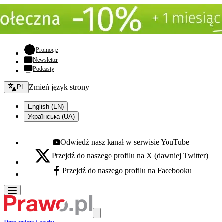
- otwiera się w nowej karcie
Promocje
Newsletter
Podcasty
Zmień język - bieżący:
Zmień język strony
PL
English (EN)
Українська (UA)
Odwiedź nasz kanał w serwisie YouTube
Youtube - otwiera się w nowej karcie
Przejdź do naszego profilu na X (dawniej Twitter)
X - otwiera się w nowej karcie
Przejdź do naszego profilu na Facebooku
Facebook - otwiera się w nowej karcie