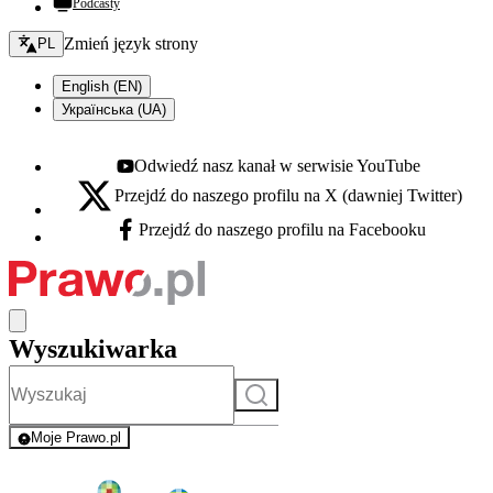
Podcasty
Zmień język - bieżący:
Zmień język strony
PL
English (EN)
Українська (UA)
Odwiedź nasz kanał w serwisie YouTube
Youtube - otwiera się w nowej karcie
Przejdź do naszego profilu na X (dawniej Twitter)
X - otwiera się w nowej karcie
Przejdź do naszego profilu na Facebooku
Facebook - otwiera się w nowej karcie
Wyszukiwarka
Szukaj
Moje Prawo.pl
- rejestracja i logowanie do serwisu