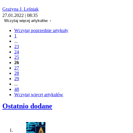
Grażyna J. Leśniak
27.01.2022 | 08:35
Wczytaj więcej artykułów
Wczytaj poprzednie artykuły
1
...
23
24
25
26
27
28
29
...
48
Wczytaj więcej artykułów
Ostatnio dodane