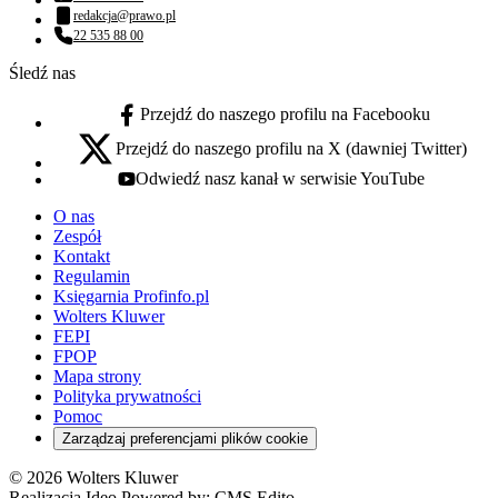
Numer telefonu:
redakcja@prawo.pl
Adres email:
22 535 88 00
Numer telefonu:
Śledź nas
Przejdź do naszego profilu na Facebooku
facebook - otwiera się w nowej karcie
Przejdź do naszego profilu na X (dawniej Twitter)
x - otwiera się w nowej karcie
Odwiedź nasz kanał w serwisie YouTube
youtube - otwiera się w nowej karcie
O nas
Zespół
Kontakt
Regulamin
Księgarnia Profinfo.pl
Wolters Kluwer
FEPI
FPOP
Mapa strony
Polityka prywatności
Pomoc
Zarządzaj preferencjami plików cookie
© 2026 Wolters Kluwer
Realizacja Ideo Powered by:
CMS Edito