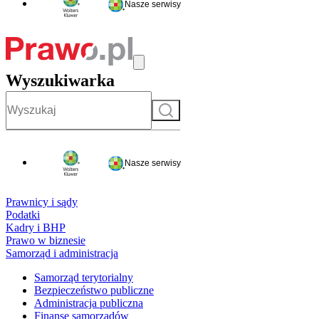
Nasze serwisy
Wyszukiwarka
Szukaj
Nasze serwisy
Prawnicy i sądy
Podatki
Kadry i BHP
Prawo w biznesie
Samorząd i administracja
Samorząd terytorialny
Bezpieczeństwo publiczne
Administracja publiczna
Finanse samorządów