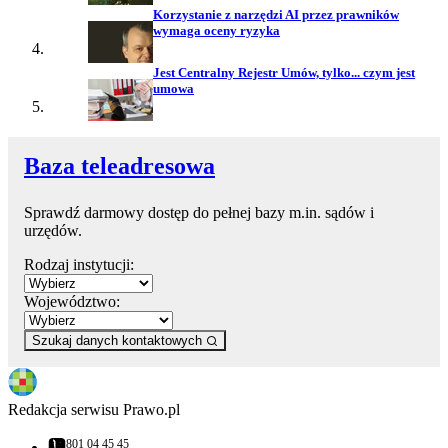
Korzystanie z narzędzi AI przez prawników
wymaga oceny ryzyka
Jest Centralny Rejestr Umów, tylko... czym jest
umowa
Baza teleadresowa
Sprawdź darmowy dostęp do pełnej bazy m.in. sądów i
urzędów.
Rodzaj instytucji:
Województwo:
Szukaj danych kontaktowych
Redakcja serwisu Prawo.pl
801 04 45 45