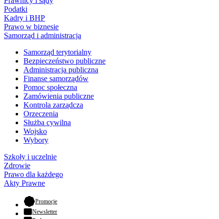
Prawnicy i sądy
Podatki
Kadry i BHP
Prawo w biznesie
Samorząd i administracja
Samorząd terytorialny
Bezpieczeństwo publiczne
Administracja publiczna
Finanse samorządów
Pomoc społeczna
Zamówienia publiczne
Kontrola zarządcza
Orzeczenia
Służba cywilna
Wojsko
Wybory
Szkoły i uczelnie
Zdrowie
Prawo dla każdego
Akty Prawne
- otwiera się w nowej karcie
Promocje
Newsletter