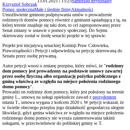
13.01.2021 | 15:25
Samorząd terytorialny
Krzysztof Sobczak
Pomoc społeczna
Małe i średnie firmy
Aktualności
Umożliwienie gminom podpisywania umów o prowadzenie
rodzinnych domów pomocy również z gminami sąsiadującą z tą, na
której terenie znajduje się taki dom, to cel zaproponowanej przez
Senat zmiany w ustawie o pomocy społecznej. Do Sejmu
skierowany został w środę senacki projekt w tej sprawie.
Projekt jest inicjatywą senackiej Komisji Praw Człowieka,
Praworządności i Petycji i odpowiedzią na petycję skierowaną do
Senatu przez osobę prywatną.
Autor petycji wnosi o zmianę przepisu, który mówi, że "
rodzinny
dom pomocy jest prowadzony na podstawie umowy zawartej
przez osobę fizyczną albo organizację pożytku publicznego z
gminą właściwą ze względu na miejsce położenia rodzinnego
domu pomocy
".
Prowadzi on rodzinny dom pomocy, który jest położony na terenie
gminy L., umowę na usługi opiekuńcze zawarł z
prezydentem
miasta T., umowa wygasa z końcem 2020 r. W petycji wskazał, że
w świetle obecnego przepisu jego działalność gospodarcza ulegnie
likwidacji, gdyż gmina właściwa ze względu na miejsce położenia
rodzinnego domu pomocy nie wyraża zainteresowania takimi
usługami, w przeciwieństwie do pobliskiej gminy w T.