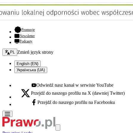
- otwiera się w nowej karcie
Promocje
Newsletter
Podcasty
Zmień język - bieżący:
Zmień język strony
PL
English (EN)
Українська (UA)
Odwiedź nasz kanał w serwisie YouTube
Youtube - otwiera się w nowej karcie
Przejdź do naszego profilu na X (dawniej Twitter)
X - otwiera się w nowej karcie
Przejdź do naszego profilu na Facebooku
Facebook - otwiera się w nowej karcie