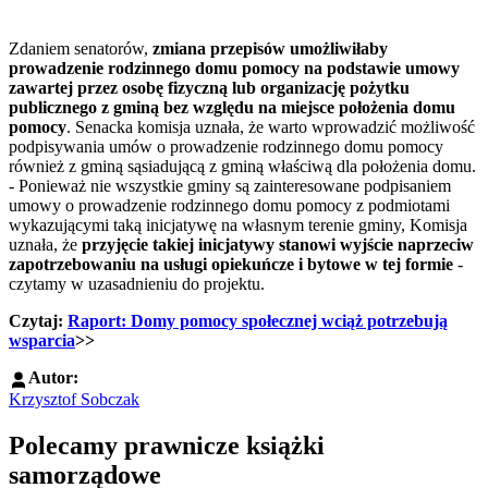
Zdaniem senatorów,
zmiana przepisów umożliwiłaby
prowadzenie rodzinnego domu pomocy na podstawie umowy
zawartej przez osobę fizyczną lub organizację pożytku
publicznego z gminą bez względu na miejsce położenia domu
pomocy
. Senacka komisja uznała, że warto wprowadzić możliwość
podpisywania umów o prowadzenie rodzinnego domu pomocy
również z gminą sąsiadującą z gminą właściwą dla położenia domu.
- Ponieważ nie wszystkie gminy są zainteresowane podpisaniem
umowy o prowadzenie rodzinnego domu pomocy z podmiotami
wykazującymi taką inicjatywę na własnym terenie gminy, Komisja
uznała, że
przyjęcie takiej inicjatywy stanowi wyjście naprzeciw
zapotrzebowaniu na usługi opiekuńcze i bytowe w tej formie
-
czytamy w uzasadnieniu do projektu.
Czytaj:
Raport: Domy pomocy społecznej wciąż potrzebują
wsparcia
>>
Autor:
Krzysztof Sobczak
Polecamy prawnicze książki
samorządowe