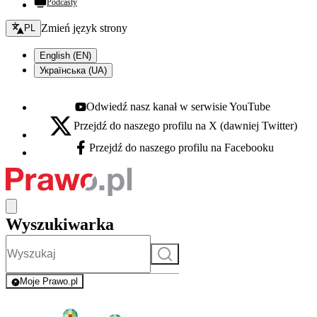
Podcasty
Zmień język - bieżący:
Zmień język strony
PL
English (EN)
Українська (UA)
Odwiedź nasz kanał w serwisie YouTube
Youtube - otwiera się w nowej karcie
Przejdź do naszego profilu na X (dawniej Twitter)
X - otwiera się w nowej karcie
Przejdź do naszego profilu na Facebooku
Facebook - otwiera się w nowej karcie
Wyszukiwarka
Szukaj
Moje Prawo.pl
- rejestracja i logowanie do serwisu