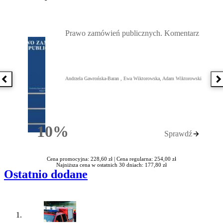
Przejdź do: Prawo zamówień publicznych. Komentarz, Andrzela G
Prawo zamówień publicznych. Komentarz
Andrzela Gawrońska-Baran , Ewa Wiktorowska, Adam Wiktorowski
Poprzednia książka
N
10%
Sprawdź
Rabatu
Cena promocyjna: 228,60 zł |
Cena regularna: 254,00 zł
Najniższa cena w ostatnich 30 dniach: 177,80 zł
Ostatnio dodane