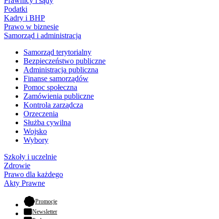
Prawnicy i sądy
Podatki
Kadry i BHP
Prawo w biznesie
Samorząd i administracja
Samorząd terytorialny
Bezpieczeństwo publiczne
Administracja publiczna
Finanse samorządów
Pomoc społeczna
Zamówienia publiczne
Kontrola zarządcza
Orzeczenia
Służba cywilna
Wojsko
Wybory
Szkoły i uczelnie
Zdrowie
Prawo dla każdego
Akty Prawne
- otwiera się w nowej karcie
Promocje
Newsletter