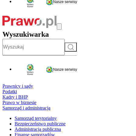
Nasze serwisy
Wyszukiwarka
Szukaj
Nasze serwisy
Prawnicy i sądy
Podatki
Kadry i BHP
Prawo w biznesie
Samorząd i administracja
Samorząd terytorialny
Bezpieczeństwo publiczne
Administracja publiczna
Finanse samorządów