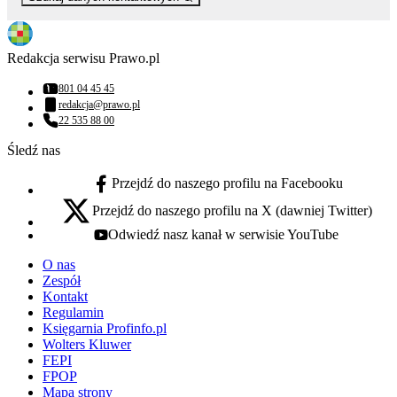
Redakcja serwisu Prawo.pl
801 04 45 45
Numer telefonu:
redakcja@prawo.pl
Adres email:
22 535 88 00
Numer telefonu:
Śledź nas
Przejdź do naszego profilu na Facebooku
facebook - otwiera się w nowej karcie
Przejdź do naszego profilu na X (dawniej Twitter)
x - otwiera się w nowej karcie
Odwiedź nasz kanał w serwisie YouTube
youtube - otwiera się w nowej karcie
O nas
Zespół
Kontakt
Regulamin
Księgarnia Profinfo.pl
Wolters Kluwer
FEPI
FPOP
Mapa strony