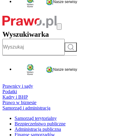
Nasze serwisy
Wyszukiwarka
Szukaj
Nasze serwisy
Prawnicy i sądy
Podatki
Kadry i BHP
Prawo w biznesie
Samorząd i administracja
Samorząd terytorialny
Bezpieczeństwo publiczne
Administracja publiczna
Finanse samorządów