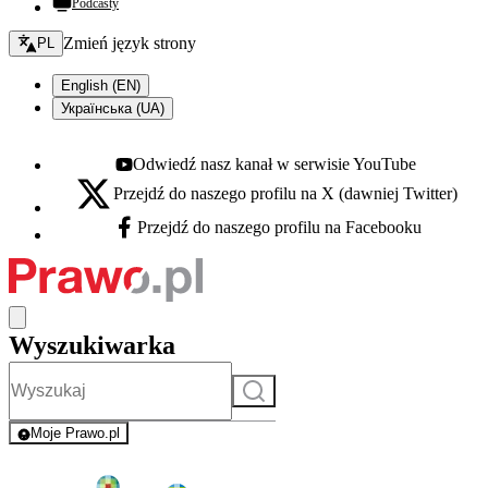
Podcasty
Zmień język - bieżący:
Zmień język strony
PL
English (EN)
Українська (UA)
Odwiedź nasz kanał w serwisie YouTube
Youtube - otwiera się w nowej karcie
Przejdź do naszego profilu na X (dawniej Twitter)
X - otwiera się w nowej karcie
Przejdź do naszego profilu na Facebooku
Facebook - otwiera się w nowej karcie
Wyszukiwarka
Szukaj
Moje Prawo.pl
- rejestracja i logowanie do serwisu