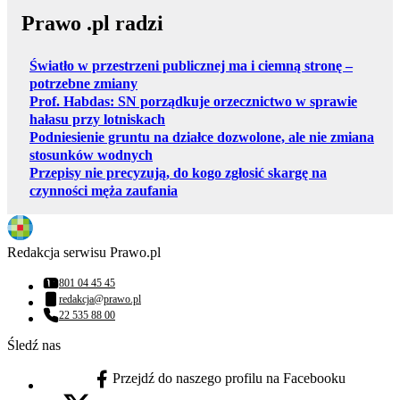
Prawo .pl radzi
Światło w przestrzeni publicznej ma i ciemną stronę –
potrzebne zmiany
Prof. Habdas: SN porządkuje orzecznictwo w sprawie
hałasu przy lotniskach
Podniesienie gruntu na działce dozwolone, ale nie zmiana
stosunków wodnych
Przepisy nie precyzują, do kogo zgłosić skargę na
czynności męża zaufania
Redakcja serwisu Prawo.pl
801 04 45 45
Numer telefonu:
redakcja@prawo.pl
Adres email:
22 535 88 00
Numer telefonu:
Śledź nas
Przejdź do naszego profilu na Facebooku
facebook - otwiera się w nowej karcie