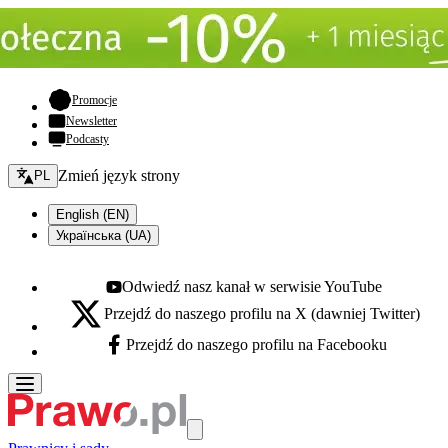
- otwiera się w nowej karcie
Promocje
Newsletter
Podcasty
Zmień język - bieżący:
Zmień język strony
PL
English (EN)
Українська (UA)
Odwiedź nasz kanał w serwisie YouTube
Youtube - otwiera się w nowej karcie
Przejdź do naszego profilu na X (dawniej Twitter)
X - otwiera się w nowej karcie
Przejdź do naszego profilu na Facebooku
Facebook - otwiera się w nowej karcie