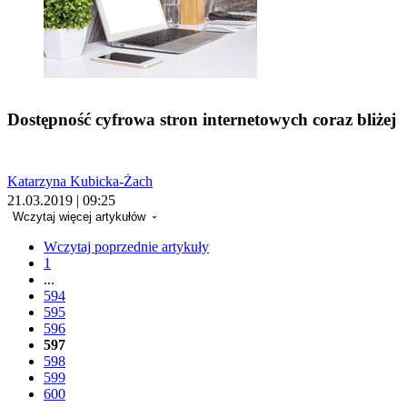
Dostępność cyfrowa stron internetowych coraz bliżej
Katarzyna Kubicka-Żach
21.03.2019 | 09:25
Wczytaj więcej artykułów
Wczytaj poprzednie artykuły
1
...
594
595
596
597
598
599
600