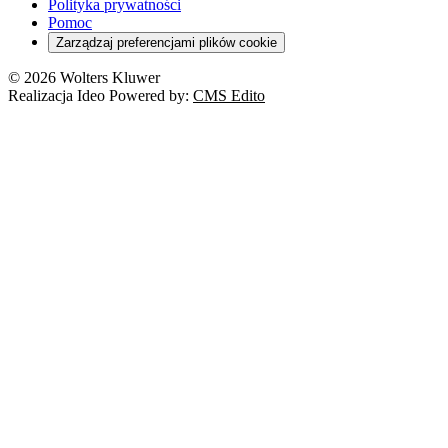
Orzeczenia
Polityka prywatności
Deregulacja
RODO
Pomoc
Cyberbezpieczeństwo
Zarządzaj preferencjami plików cookie
Franczyza
Nowe technologie
© 2026 Wolters Kluwer
Prawo autorskie
Realizacja Ideo Powered by:
CMS Edito