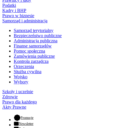
Prawnicy i sądy
Podatki
Kadry i BHP
Prawo w biznesie
Samorząd i administracja
Samorząd terytorialny
Bezpieczeństwo publiczne
Administracja publiczna
Finanse samorządów
Pomoc społeczna
Zamówienia publiczne
Kontrola zarządcza
Orzeczenia
Służba cywilna
Wojsko
Wybory
Szkoły i uczelnie
Zdrowie
Prawo dla każdego
Akty Prawne
- otwiera się w nowej karcie
Promocje
Newsletter