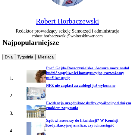
Robert Horbaczewski
Redaktor prowadzący sekcję Samorząd i administracja
robert.horbaczewski@wolterskluwer.com
Najpopularniejsze
Najpopularniejsze wiadomości z
Najpopularniejsze wiadomości z
Najpopularniejsze wiadomości z
Dnia
Tygodnia
Miesiąca
Prof. Gajda-Roszczynialska: Asesura może nadal
budzić wątpliwości konstytucyjne, rozważamy
możliwe opcje
NFZ nie zapłaci za zabiegi już wykonane
Ewidencja urzędników służby cywilnej pod dużym
znakiem zapytania
Sądowi asesorzy do likwidacji? W Komisji
Kodyfikacyjnej analiza, czy ich zastąpić