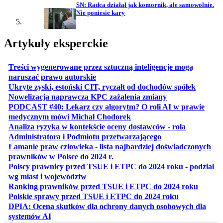
SN: Radca działał jak komornik, ale samowolnie.
Nie poniesie kary
Artykuły eksperckie
Treści wygenerowane przez sztuczną inteligencje mogą
otwiera się w nowej karcie
naruszać prawo autorskie
otwiera 
Ukryte zyski, estoński CIT, ryczałt od dochodów spółek
otwiera się w no
Nowelizacja naprawcza KPC zażalenia zmiany
PODCAST #40: Lekarz czy algorytm? O roli AI w prawie
otwiera się w nowej karcie
medycznym mówi Michał Chodorek
Analiza ryzyka w kontekście oceny dostawców - rola
otwiera się w nowe
Administratora i Podmiotu przetwarzającego
Łamanie praw człowieka - lista najbardziej doświadczonych
otwiera się w nowej karcie
prawników w Polsce do 2024 r.
Polscy prawnicy przed TSUE i ETPC do 2024 roku - podział
otwiera się w nowej karcie
wg miast i województw
otwiera
Ranking prawników przed TSUE i ETPC do 2024 roku
otwiera się w
Polskie sprawy przed TSUE i ETPC do 2024 roku
DPIA: Ocena skutków dla ochrony danych osobowych dla
otwiera się w nowej karcie
systemów AI