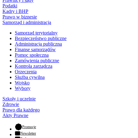
Prawnicy i sądy
Podatki
Kadry i BHP
Prawo w biznesie
Samorząd i administracja
Samorząd terytorialny
Bezpieczeństwo publiczne
Administracja publiczna
Finanse samorządów
Pomoc społeczna
Zamówienia publiczne
Kontrola zarządcza
Orzeczenia
Służba cywilna
Wojsko
Wybory
Szkoły i uczelnie
Zdrowie
Prawo dla każdego
Akty Prawne
- otwiera się w nowej karcie
Promocje
Newsletter