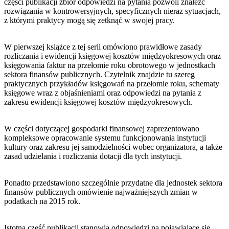
części publikacji zbiór odpowiedzi na pytania pozwoli znaleźć
rozwiązania w kontrowersyjnych, specyficznych nieraz sytuacjach,
z którymi praktycy mogą się zetknąć w swojej pracy.
W pierwszej książce z tej serii omówiono prawidłowe zasady
rozliczania i ewidencji księgowej kosztów międzyokresowych oraz
księgowania faktur na przełomie roku obrotowego w jednostkach
sektora finansów publicznych. Czytelnik znajdzie tu szereg
praktycznych przykładów księgowań na przełomie roku, schematy
księgowe wraz z objaśnieniami oraz odpowiedzi na pytania z
zakresu ewidencji księgowej kosztów międzyokresowych.
W części dotyczącej gospodarki finansowej zaprezentowano
kompleksowe opracowanie systemu funkcjonowania instytucji
kultury oraz zakresu jej samodzielności wobec organizatora, a także
zasad udzielania i rozliczania dotacji dla tych instytucji.
Ponadto przedstawiono szczególnie przydatne dla jednostek sektora
finansów publicznych omówienie najważniejszych zmian w
podatkach na 2015 rok.
Istotną część publikacji stanowią odpowiedzi na pojawiające się