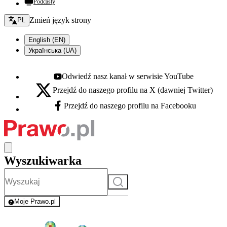
Podcasty
Zmień język - bieżący:
Zmień język strony
PL
English (EN)
Українська (UA)
Odwiedź nasz kanał w serwisie YouTube
Youtube - otwiera się w nowej karcie
Przejdź do naszego profilu na X (dawniej Twitter)
X - otwiera się w nowej karcie
Przejdź do naszego profilu na Facebooku
Facebook - otwiera się w nowej karcie
Wyszukiwarka
Szukaj
Moje Prawo.pl
- rejestracja i logowanie do serwisu