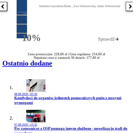
Andrzela Gawrońska-Baran , Ewa Wiktorowska, Adam Wiktorowski
Poprzednia książka
N
10%
Sprawdź
Rabatu
Cena promocyjna: 228,60 zł |
Cena regularna: 254,00 zł
Najniższa cena w ostatnich 30 dniach: 177,80 zł
Ostatnio dodane
08.08.2026 | 05:30
Przejdź do artykułu:
Kandydaci do organów jednostek pomocniczych gmin z nowymi
wymogami
07.08.2026 | 13:35
Przejdź do artykułu:
Psy ratownicze z OSP pomogą innym służbom - nowelizacja trafi do