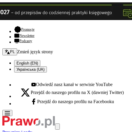
- otwiera się w nowej karcie
Promocje
Newsletter
Podcasty
Zmień język - bieżący:
Zmień język strony
PL
English (EN)
Українська (UA)
Odwiedź nasz kanał w serwisie YouTube
Youtube - otwiera się w nowej karcie
Przejdź do naszego profilu na X (dawniej Twitter)
X - otwiera się w nowej karcie
Przejdź do naszego profilu na Facebooku
Facebook - otwiera się w nowej karcie