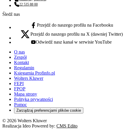
Adres email:
22 535 88 00
Numer telefonu:
Śledź nas
Przejdź do naszego profilu na Facebooku
facebook - otwiera się w nowej karcie
Przejdź do naszego profilu na X (dawniej Twitter)
x - otwiera się w nowej karcie
Odwiedź nasz kanał w serwisie YouTube
youtube - otwiera się w nowej karcie
O nas
Zespół
Kontakt
Regulamin
Księgarnia Profinfo.pl
Wolters Kluwer
FEPI
FPOP
Mapa strony
Polityka prywatności
Pomoc
Zarządzaj preferencjami plików cookie
© 2026 Wolters Kluwer
Realizacja Ideo Powered by:
CMS Edito